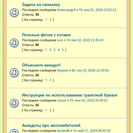
Задача на смекалку
Последнее сообщение
АлександрЛ
«
Пн апр 01, 2019 23:52:13
Ответы:
39
1
2
Лольные фотки с котами
Последнее сообщение
svic
«
Чт янв 10, 2019 21:36:24
Ответы:
95
1
2
3
4
5
Объясните анекдот!
Последнее сообщение
Муркиз
«
Вс сен 23, 2018 12:03:56
Ответы:
26
1
2
Инструкция по использованию туалетной бумаги
Последнее сообщение
musor
«
Пт июн 01, 2018 20:04:52
Ответы:
35
1
2
Анекдоты про автолюбителей.
Последнее сообщение
ilusian88
«
Чт май 17, 2018 08:02:43