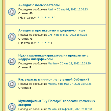
Анекдот с пользователем
Последнее сообщение
Altair
«
Сб апр 02, 2022 13:38:13
Ответы:
80
1
2
3
4
5
Анекдоты про вкусную и здоровую пищу
Последнее сообщение
СНГ
«
Вс янв 30, 2022 18:52:16
Ответы:
73
1
2
3
4
Нужна картинка-карикатура на программу с
недруж.интерфейсом
Последнее сообщение
Martian
«
Сб янв 29, 2022 13:29:29
Ответы:
5
Как украсть миллион лет у вашей бабушки?
Последнее сообщение
MiSol62
«
Вс мар 07, 2021 15:43:25
Ответы:
8
Мультифильм "ну Погоди!" голосами греческих
актеров
Последнее сообщение
MiSol62
«
Сб фев 06, 2021 21:08:38