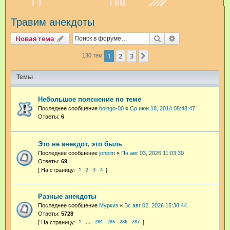
и
Травим анекдоты
с
к
Поиск
Расширенный п
Новая тема
1
2
3
След.
130 тем
Темы
Небольшое пояснение по теме
Последнее сообщение
boingo-00
«
Ср июн 18, 2014 08:48:47
Ответы:
6
Это не анекдот, это быль
Последнее сообщение
jonpim
«
Пн авг 03, 2026 11:03:30
Ответы:
69
1
2
3
4
Разные анекдоты
Последнее сообщение
Муркиз
«
Вс авг 02, 2026 15:38:44
Ответы:
5728
1
284
285
286
287
…