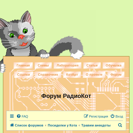
Главная
Схемы
Лаборатория
Статьи
Обучалка
Ссылки
Справочник
КотАрт
О проекте
Форум
Форум РадиоКот
FAQ
Регистрация
Вход
П
Список форумов
Посиделки у Кота
Травим анекдоты
о