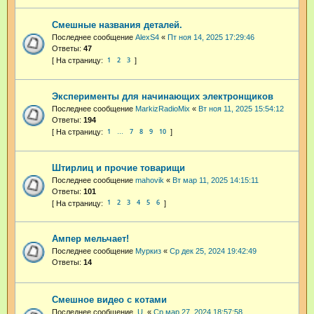
Смешные названия деталей.
Последнее сообщение
AlexS4
«
Пт ноя 14, 2025 17:29:46
Ответы:
47
1
2
3
Эксперименты для начинающих электронщиков
Последнее сообщение
MarkizRadioMix
«
Вт ноя 11, 2025 15:54:12
Ответы:
194
1
7
8
9
10
…
Штирлиц и прочие товарищи
Последнее сообщение
mahovik
«
Вт мар 11, 2025 14:15:11
Ответы:
101
1
2
3
4
5
6
Ампер мельчает!
Последнее сообщение
Муркиз
«
Ср дек 25, 2024 19:42:49
Ответы:
14
Смешное видео с котами
Последнее сообщение
.U.
«
Ср мар 27, 2024 18:57:58