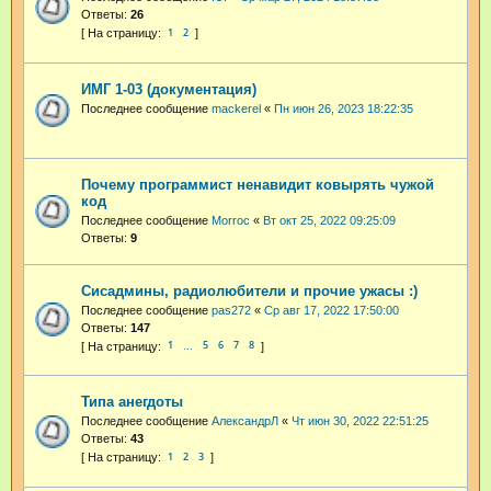
Ответы:
26
1
2
ИМГ 1-03 (документация)
Последнее сообщение
mackerel
«
Пн июн 26, 2023 18:22:35
Почему программист ненавидит ковырять чужой
код
Последнее сообщение
Morroc
«
Вт окт 25, 2022 09:25:09
Ответы:
9
Сисадмины, радиолюбители и прочие ужасы :)
Последнее сообщение
pas272
«
Ср авг 17, 2022 17:50:00
Ответы:
147
1
5
6
7
8
…
Типа анегдоты
Последнее сообщение
АлександрЛ
«
Чт июн 30, 2022 22:51:25
Ответы:
43
1
2
3