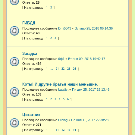
Ответы:
25
1
2
ГИБДД
Последнее сообщение
Dmi5043
«
Вс мар 25, 2018 06:14:36
Ответы:
43
1
2
3
Загадка
Последнее сообщение
6ф1
«
Вт янв 09, 2018 19:42:17
Ответы:
464
1
21
22
23
24
…
Коты! И другие братья наши меньшие.
Последнее сообщение
katalist
«
Пн дек 25, 2017 15:13:46
Ответы:
103
1
2
3
4
5
6
Цитатник
Последнее сообщение
Prolog
«
Сб ноя 11, 2017 22:38:28
Ответы:
271
1
11
12
13
14
…