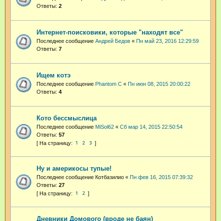
Ответы:
2
Интернет-поисковики, которые "находят все"
Последнее сообщение
Андрей Бедов
«
Пн май 23, 2016 12:29:59
Ответы:
7
Ищем котэ
Последнее сообщение
Phantom C
«
Пн июн 08, 2015 20:00:22
Ответы:
4
Кото бессмыслица
Последнее сообщение
MiSol62
«
Сб мар 14, 2015 22:50:54
Ответы:
57
1
2
3
Ну и америкосы тупые!
Последнее сообщение
Котбазилио
«
Пн фев 16, 2015 07:39:32
Ответы:
27
1
2
Дневники Домового (вроде не баян)