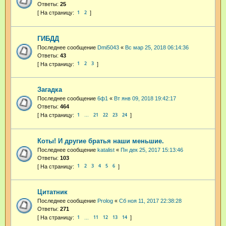
Ответы:
25
1
2
ГИБДД
Последнее сообщение
Dmi5043
«
Вс мар 25, 2018 06:14:36
Ответы:
43
1
2
3
Загадка
Последнее сообщение
6ф1
«
Вт янв 09, 2018 19:42:17
Ответы:
464
1
21
22
23
24
…
Коты! И другие братья наши меньшие.
Последнее сообщение
katalist
«
Пн дек 25, 2017 15:13:46
Ответы:
103
1
2
3
4
5
6
Цитатник
Последнее сообщение
Prolog
«
Сб ноя 11, 2017 22:38:28
Ответы:
271
1
11
12
13
14
…