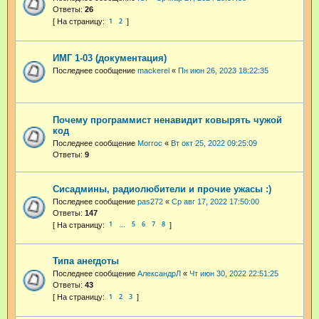
Ответы:
26
1
2
ИМГ 1-03 (документация)
Последнее сообщение
mackerel
«
Пн июн 26, 2023 18:22:35
Почему программист ненавидит ковырять чужой
код
Последнее сообщение
Morroc
«
Вт окт 25, 2022 09:25:09
Ответы:
9
Сисадмины, радиолюбители и прочие ужасы :)
Последнее сообщение
pas272
«
Ср авг 17, 2022 17:50:00
Ответы:
147
1
5
6
7
8
…
Типа анегдоты
Последнее сообщение
АлександрЛ
«
Чт июн 30, 2022 22:51:25
Ответы:
43
1
2
3