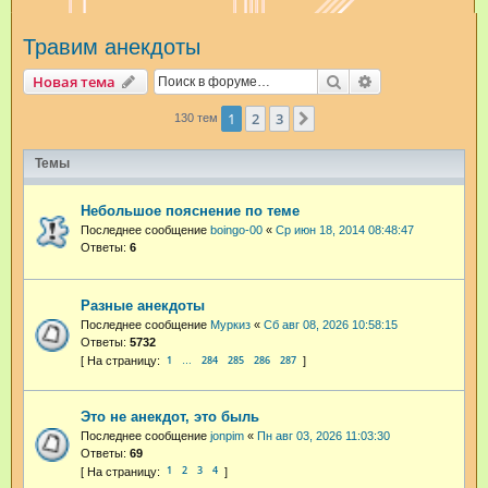
и
Травим анекдоты
с
к
Поиск
Расширенный п
Новая тема
1
2
3
След.
130 тем
Темы
Небольшое пояснение по теме
Последнее сообщение
boingo-00
«
Ср июн 18, 2014 08:48:47
Ответы:
6
Разные анекдоты
Последнее сообщение
Муркиз
«
Сб авг 08, 2026 10:58:15
Ответы:
5732
1
284
285
286
287
…
Это не анекдот, это быль
Последнее сообщение
jonpim
«
Пн авг 03, 2026 11:03:30
Ответы:
69
1
2
3
4