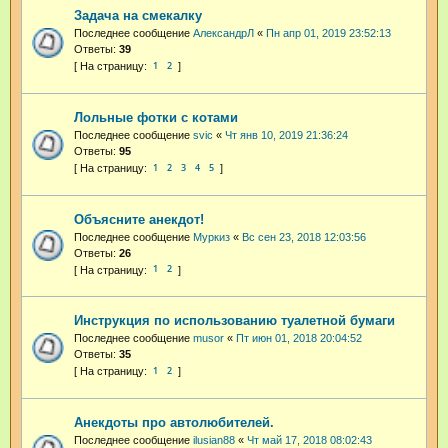
Задача на смекалку
Последнее сообщение
АлександрЛ
«
Пн апр 01, 2019 23:52:13
Ответы:
39
1
2
Лольные фотки с котами
Последнее сообщение
svic
«
Чт янв 10, 2019 21:36:24
Ответы:
95
1
2
3
4
5
Объясните анекдот!
Последнее сообщение
Муркиз
«
Вс сен 23, 2018 12:03:56
Ответы:
26
1
2
Инструкция по использованию туалетной бумаги
Последнее сообщение
musor
«
Пт июн 01, 2018 20:04:52
Ответы:
35
1
2
Анекдоты про автолюбителей.
Последнее сообщение
ilusian88
«
Чт май 17, 2018 08:02:43