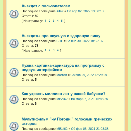
Анекдот с пользователем
Последнее сообщение
Altair
«
Сб апр 02, 2022 13:38:13
Ответы:
80
1
2
3
4
5
Анекдоты про вкусную и здоровую пищу
Последнее сообщение
СНГ
«
Вс янв 30, 2022 18:52:16
Ответы:
73
1
2
3
4
Нужна картинка-карикатура на программу с
недруж.интерфейсом
Последнее сообщение
Martian
«
Сб янв 29, 2022 13:29:29
Ответы:
5
Как украсть миллион лет у вашей бабушки?
Последнее сообщение
MiSol62
«
Вс мар 07, 2021 15:43:25
Ответы:
8
Мультифильм "ну Погоди!" голосами греческих
актеров
Последнее сообщение
MiSol62
«
Сб фев 06, 2021 21:08:38