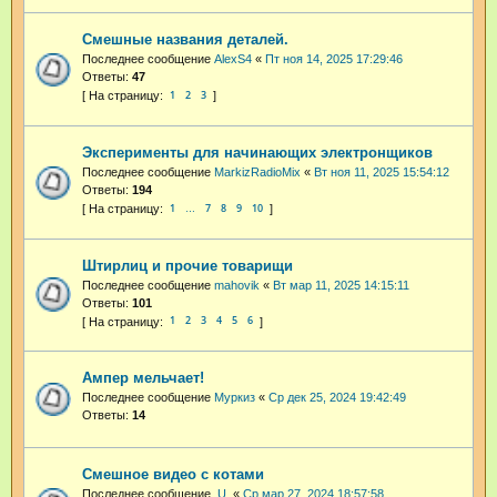
Смешные названия деталей.
Последнее сообщение
AlexS4
«
Пт ноя 14, 2025 17:29:46
Ответы:
47
1
2
3
Эксперименты для начинающих электронщиков
Последнее сообщение
MarkizRadioMix
«
Вт ноя 11, 2025 15:54:12
Ответы:
194
1
7
8
9
10
…
Штирлиц и прочие товарищи
Последнее сообщение
mahovik
«
Вт мар 11, 2025 14:15:11
Ответы:
101
1
2
3
4
5
6
Ампер мельчает!
Последнее сообщение
Муркиз
«
Ср дек 25, 2024 19:42:49
Ответы:
14
Смешное видео с котами
Последнее сообщение
.U.
«
Ср мар 27, 2024 18:57:58