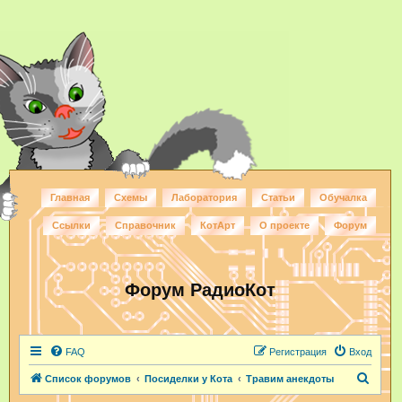
Главная
Схемы
Лаборатория
Статьи
Обучалка
Ссылки
Справочник
КотАрт
О проекте
Форум
Форум РадиоКот
FAQ
Регистрация
Вход
П
Список форумов
Посиделки у Кота
Травим анекдоты
о