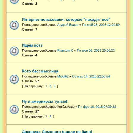
Ответы:
2
Интернет-поисковики, которые "находят все"
Последнее сообщение
Андрей Бедов
«
Пн май 23, 2016 12:29:59
Ответы:
7
Ищем котэ
Последнее сообщение
Phantom C
«
Пн июн 08, 2015 20:00:22
Ответы:
4
Кото бессмыслица
Последнее сообщение
MiSol62
«
Сб мар 14, 2015 22:50:54
Ответы:
57
1
2
3
Ну и америкосы тупые!
Последнее сообщение
Котбазилио
«
Пн фев 16, 2015 07:39:32
Ответы:
27
1
2
Дневники Домового (вроде не баян)