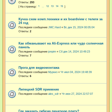
Ответы:
293
1
12
13
14
15
…
Кучка схем комп.техники и их boardview с телеги за
24 год
Последнее сообщение
JMC.Hard
«
Вс дек 15, 2024 00:05:04
Ответы:
2
Как обманывают на Ali-Express или чудо солнечная
панель
Последнее сообщение
jonpim
«
Сб дек 14, 2024 10:49:23
Ответы:
7
Прога для видеомонтажа
Последнее сообщение
Муркиз
«
Чт июл 04, 2024 19:48:39
Ответы:
6
Липецкий SDR приемник
Последнее сообщение
alex_sdr
«
Чт июн 27, 2024 22:57:07
Где заказать гибкую печатную плату?