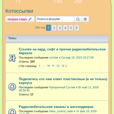
и
Котоссылки
с
к
Поиск
Расширенный п
Новая тема
1
2
3
4
5
След.
206 тем
Темы
Ссылки на хард, софт и прочее радиолюбительское
барахло
Последнее сообщение
vo14uk
«
Ср мар 15, 2023 18:27:08
Ответы:
247
1
10
11
12
13
…
Поделитесь кто чем клеит пластиковые (и не только)
корпуса
Последнее сообщение
Призрачный Суслик
«
Вт май 12, 2026
08:58:46
Ответы:
17
Радиолюбительские каналы в мессенджерах
Последнее сообщение
Hlam_control_radio
«
Чт фев 19, 2026