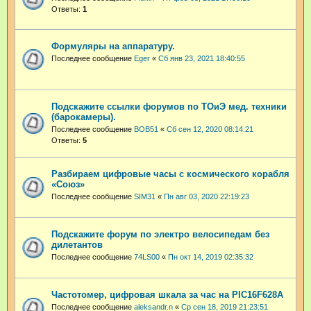
Ответы:
1
Формуляры на аппаратуру.
Последнее сообщение
Eger
«
Сб янв 23, 2021 18:40:55
Подскажите ссылки форумов по ТОиЭ мед. техники
(барокамеры).
Последнее сообщение
BOB51
«
Сб сен 12, 2020 08:14:21
Ответы:
5
Разбираем цифровые часы с космического корабля
«Союз»
Последнее сообщение
SIM31
«
Пн авг 03, 2020 22:19:23
Подскажите форум по электро велосипедам без
дилетантов
Последнее сообщение
74LS00
«
Пн окт 14, 2019 02:35:32
Частотомер, цифровая шкала за час на PIC16F628A
Последнее сообщение
aleksandr.n
«
Ср сен 18, 2019 21:23:51