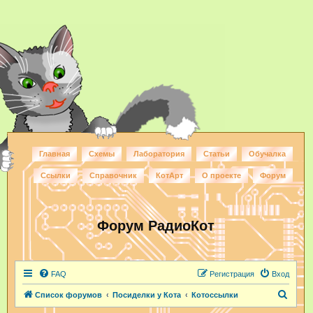
Главная
Схемы
Лаборатория
Статьи
Обучалка
Ссылки
Справочник
КотАрт
О проекте
Форум
Форум РадиоКот
FAQ
Регистрация
Вход
П
Список форумов
Посиделки у Кота
Котоссылки
о