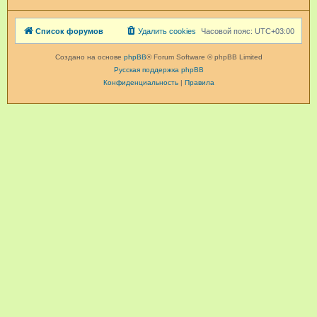
Список форумов
Удалить cookies
Часовой пояс:
UTC+03:00
Создано на основе
phpBB
® Forum Software © phpBB Limited
Русская поддержка phpBB
Конфиденциальность
|
Правила