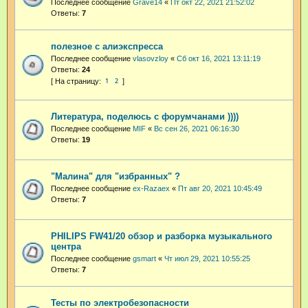
Последнее сообщение
Grave14
«
Пт окт 22, 2021 21:52:02
Ответы:
7
полезное с алиэкспресса
Последнее сообщение
vlasovzloy
«
Сб окт 16, 2021 13:11:19
Ответы:
24
1
2
Литература, поделюсь с форумчанами ))))
Последнее сообщение
MIF
«
Вс сен 26, 2021 06:16:30
Ответы:
19
"Малина" для "избранных" ?
Последнее сообщение
ex-Razaex
«
Пт авг 20, 2021 10:45:49
Ответы:
7
PHILIPS FW41/20 обзор и разборка музыкального
центра
Последнее сообщение
gsmart
«
Чт июл 29, 2021 10:55:25
Ответы:
7
Тесты по электробезопасности