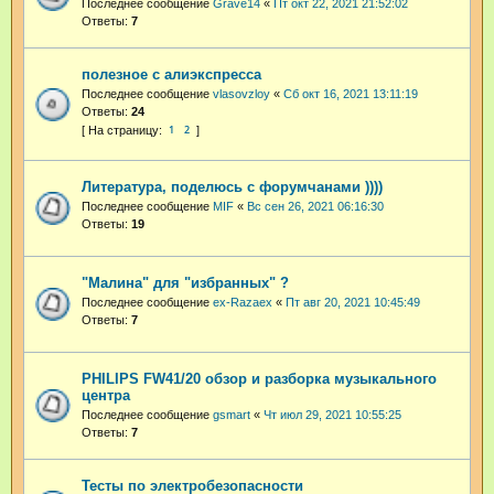
Последнее сообщение
Grave14
«
Пт окт 22, 2021 21:52:02
Ответы:
7
полезное с алиэкспресса
Последнее сообщение
vlasovzloy
«
Сб окт 16, 2021 13:11:19
Ответы:
24
1
2
Литература, поделюсь с форумчанами ))))
Последнее сообщение
MIF
«
Вс сен 26, 2021 06:16:30
Ответы:
19
"Малина" для "избранных" ?
Последнее сообщение
ex-Razaex
«
Пт авг 20, 2021 10:45:49
Ответы:
7
PHILIPS FW41/20 обзор и разборка музыкального
центра
Последнее сообщение
gsmart
«
Чт июл 29, 2021 10:55:25
Ответы:
7
Тесты по электробезопасности