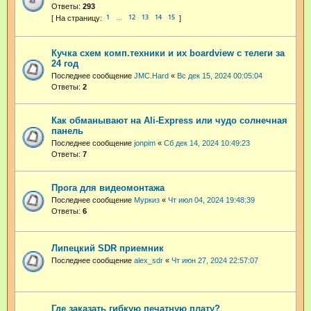
Ответы:
293
1
12
13
14
15
…
Кучка схем комп.техники и их boardview с телеги за
24 год
Последнее сообщение
JMC.Hard
«
Вс дек 15, 2024 00:05:04
Ответы:
2
Как обманывают на Ali-Express или чудо солнечная
панель
Последнее сообщение
jonpim
«
Сб дек 14, 2024 10:49:23
Ответы:
7
Прога для видеомонтажа
Последнее сообщение
Муркиз
«
Чт июл 04, 2024 19:48:39
Ответы:
6
Липецкий SDR приемник
Последнее сообщение
alex_sdr
«
Чт июн 27, 2024 22:57:07
Где заказать гибкую печатную плату?