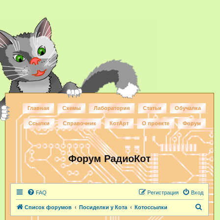
Главная
Схемы
Лаборатория
Статьи
Обучалка
Ссылки
Справочник
КотАрт
О проекте
Форум
Форум РадиоКот
FAQ
Регистрация
Вход
П
Список форумов
Посиделки у Кота
Котоссылки
о