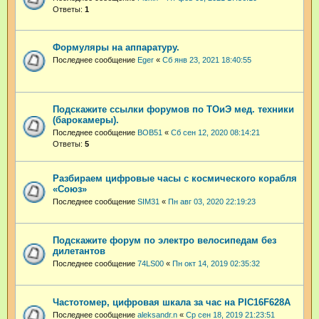
Ответы:
1
Формуляры на аппаратуру.
Последнее сообщение
Eger
«
Сб янв 23, 2021 18:40:55
Подскажите ссылки форумов по ТОиЭ мед. техники
(барокамеры).
Последнее сообщение
BOB51
«
Сб сен 12, 2020 08:14:21
Ответы:
5
Разбираем цифровые часы с космического корабля
«Союз»
Последнее сообщение
SIM31
«
Пн авг 03, 2020 22:19:23
Подскажите форум по электро велосипедам без
дилетантов
Последнее сообщение
74LS00
«
Пн окт 14, 2019 02:35:32
Частотомер, цифровая шкала за час на PIC16F628A
Последнее сообщение
aleksandr.n
«
Ср сен 18, 2019 21:23:51