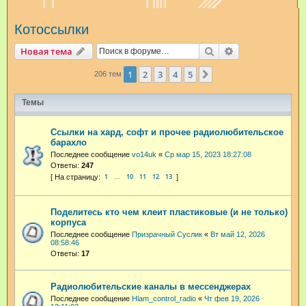
и
Котоссылки
с
к
Поиск
Расширенный п
Новая тема
1
2
3
4
5
След.
206 тем
Темы
Ссылки на хард, софт и прочее радиолюбительское
барахло
Последнее сообщение
vo14uk
«
Ср мар 15, 2023 18:27:08
Ответы:
247
1
10
11
12
13
…
Поделитесь кто чем клеит пластиковые (и не только)
корпуса
Последнее сообщение
Призрачный Суслик
«
Вт май 12, 2026
08:58:46
Ответы:
17
Радиолюбительские каналы в мессенджерах
Последнее сообщение
Hlam_control_radio
«
Чт фев 19, 2026