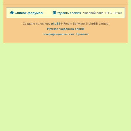
Список форумов
Удалить cookies
Часовой пояс:
UTC+03:00
Создано на основе
phpBB
® Forum Software © phpBB Limited
Русская поддержка phpBB
Конфиденциальность
|
Правила