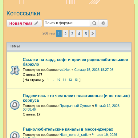
и
Котоссылки
с
к
Поиск
Расширенный п
Новая тема
1
2
3
4
5
След.
206 тем
Темы
Ссылки на хард, софт и прочее радиолюбительское
барахло
Последнее сообщение
vo14uk
«
Ср мар 15, 2023 18:27:08
Ответы:
247
1
10
11
12
13
…
Поделитесь кто чем клеит пластиковые (и не только)
корпуса
Последнее сообщение
Призрачный Суслик
«
Вт май 12, 2026
08:58:46
Ответы:
17
Радиолюбительские каналы в мессенджерах
Последнее сообщение
Hlam_control_radio
«
Чт фев 19, 2026