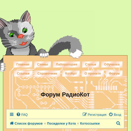
Главная
Схемы
Лаборатория
Статьи
Обучалка
Ссылки
Справочник
КотАрт
О проекте
Форум
Форум РадиоКот
FAQ
Регистрация
Вход
П
Список форумов
Посиделки у Кота
Котоссылки
о