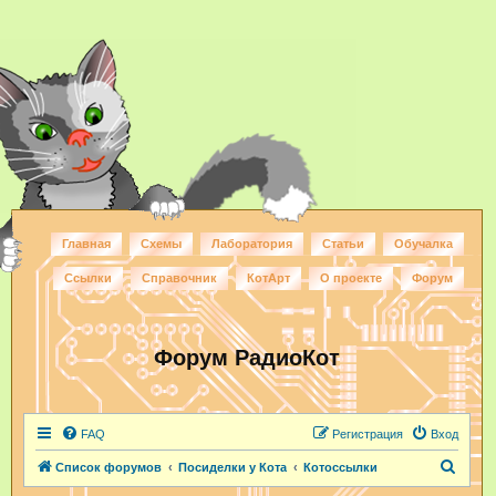
Главная
Схемы
Лаборатория
Статьи
Обучалка
Ссылки
Справочник
КотАрт
О проекте
Форум
Форум РадиоКот
FAQ
Регистрация
Вход
П
Список форумов
Посиделки у Кота
Котоссылки
о