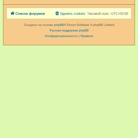
Список форумов
Удалить cookies
Часовой пояс:
UTC+03:00
Создано на основе
phpBB
® Forum Software © phpBB Limited
Русская поддержка phpBB
Конфиденциальность
|
Правила