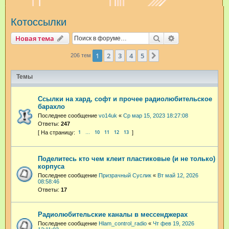
и
Котоссылки
с
к
Поиск
Расширенный п
Новая тема
1
2
3
4
5
След.
206 тем
Темы
Ссылки на хард, софт и прочее радиолюбительское
барахло
Последнее сообщение
vo14uk
«
Ср мар 15, 2023 18:27:08
Ответы:
247
1
10
11
12
13
…
Поделитесь кто чем клеит пластиковые (и не только)
корпуса
Последнее сообщение
Призрачный Суслик
«
Вт май 12, 2026
08:58:46
Ответы:
17
Радиолюбительские каналы в мессенджерах
Последнее сообщение
Hlam_control_radio
«
Чт фев 19, 2026