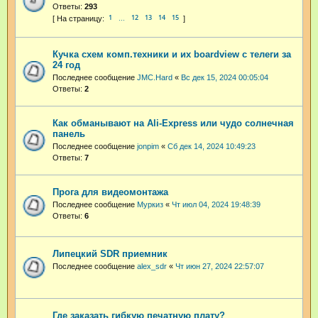
Ответы:
293
1
12
13
14
15
…
Кучка схем комп.техники и их boardview с телеги за
24 год
Последнее сообщение
JMC.Hard
«
Вс дек 15, 2024 00:05:04
Ответы:
2
Как обманывают на Ali-Express или чудо солнечная
панель
Последнее сообщение
jonpim
«
Сб дек 14, 2024 10:49:23
Ответы:
7
Прога для видеомонтажа
Последнее сообщение
Муркиз
«
Чт июл 04, 2024 19:48:39
Ответы:
6
Липецкий SDR приемник
Последнее сообщение
alex_sdr
«
Чт июн 27, 2024 22:57:07
Где заказать гибкую печатную плату?