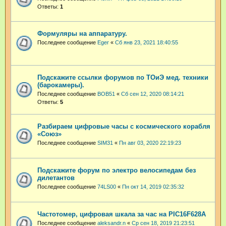
Ответы:
1
Формуляры на аппаратуру.
Последнее сообщение
Eger
«
Сб янв 23, 2021 18:40:55
Подскажите ссылки форумов по ТОиЭ мед. техники
(барокамеры).
Последнее сообщение
BOB51
«
Сб сен 12, 2020 08:14:21
Ответы:
5
Разбираем цифровые часы с космического корабля
«Союз»
Последнее сообщение
SIM31
«
Пн авг 03, 2020 22:19:23
Подскажите форум по электро велосипедам без
дилетантов
Последнее сообщение
74LS00
«
Пн окт 14, 2019 02:35:32
Частотомер, цифровая шкала за час на PIC16F628A
Последнее сообщение
aleksandr.n
«
Ср сен 18, 2019 21:23:51