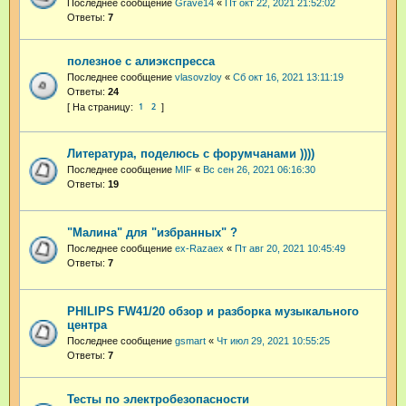
Последнее сообщение
Grave14
«
Пт окт 22, 2021 21:52:02
Ответы:
7
полезное с алиэкспресса
Последнее сообщение
vlasovzloy
«
Сб окт 16, 2021 13:11:19
Ответы:
24
1
2
Литература, поделюсь с форумчанами ))))
Последнее сообщение
MIF
«
Вс сен 26, 2021 06:16:30
Ответы:
19
"Малина" для "избранных" ?
Последнее сообщение
ex-Razaex
«
Пт авг 20, 2021 10:45:49
Ответы:
7
PHILIPS FW41/20 обзор и разборка музыкального
центра
Последнее сообщение
gsmart
«
Чт июл 29, 2021 10:55:25
Ответы:
7
Тесты по электробезопасности