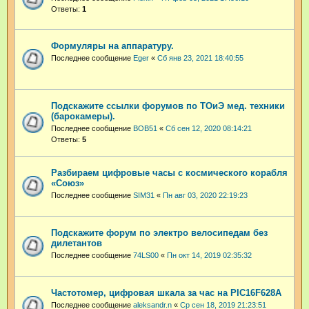
Ответы:
1
Формуляры на аппаратуру.
Последнее сообщение
Eger
«
Сб янв 23, 2021 18:40:55
Подскажите ссылки форумов по ТОиЭ мед. техники
(барокамеры).
Последнее сообщение
BOB51
«
Сб сен 12, 2020 08:14:21
Ответы:
5
Разбираем цифровые часы с космического корабля
«Союз»
Последнее сообщение
SIM31
«
Пн авг 03, 2020 22:19:23
Подскажите форум по электро велосипедам без
дилетантов
Последнее сообщение
74LS00
«
Пн окт 14, 2019 02:35:32
Частотомер, цифровая шкала за час на PIC16F628A
Последнее сообщение
aleksandr.n
«
Ср сен 18, 2019 21:23:51