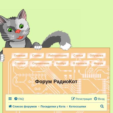
Главная
Схемы
Лаборатория
Статьи
Обучалка
Ссылки
Справочник
КотАрт
О проекте
Форум
Форум РадиоКот
FAQ
Регистрация
Вход
П
Список форумов
Посиделки у Кота
Котоссылки
о