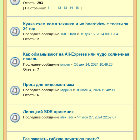
Ответы:
293
1
12
13
14
15
…
Кучка схем комп.техники и их boardview с телеги за
24 год
Последнее сообщение
JMC.Hard
«
Вс дек 15, 2024 00:05:04
Ответы:
2
Как обманывают на Ali-Express или чудо солнечная
панель
Последнее сообщение
jonpim
«
Сб дек 14, 2024 10:49:23
Ответы:
7
Прога для видеомонтажа
Последнее сообщение
Муркиз
«
Чт июл 04, 2024 19:48:39
Ответы:
6
Липецкий SDR приемник
Последнее сообщение
alex_sdr
«
Чт июн 27, 2024 22:57:07
Где заказать гибкую печатную плату?