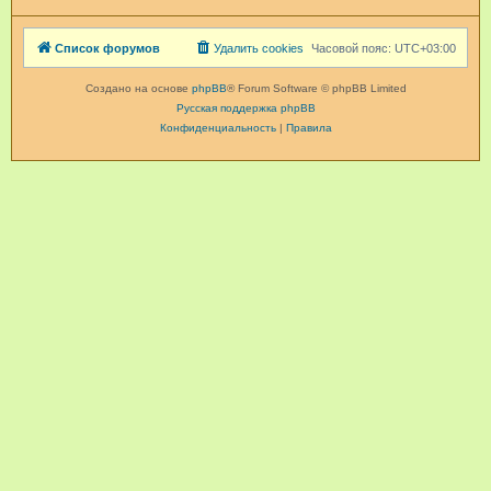
Список форумов
Удалить cookies
Часовой пояс:
UTC+03:00
Создано на основе
phpBB
® Forum Software © phpBB Limited
Русская поддержка phpBB
Конфиденциальность
|
Правила