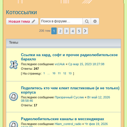
и
Котоссылки
с
к
Поиск
Расширенный п
Новая тема
1
2
3
4
5
След.
206 тем
Темы
Ссылки на хард, софт и прочее радиолюбительское
барахло
Последнее сообщение
vo14uk
«
Ср мар 15, 2023 18:27:08
Ответы:
247
1
10
11
12
13
…
Поделитесь кто чем клеит пластиковые (и не только)
корпуса
Последнее сообщение
Призрачный Суслик
«
Вт май 12, 2026
08:58:46
Ответы:
17
Радиолюбительские каналы в мессенджерах
Последнее сообщение
Hlam_control_radio
«
Чт фев 19, 2026