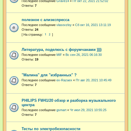
Последнее сообщение
Grave14
«
Пт окт 22, 2021 21:52:02
Ответы:
7
полезное с алиэкспресса
Последнее сообщение
vlasovzloy
«
Сб окт 16, 2021 13:11:19
Ответы:
24
1
2
Литература, поделюсь с форумчанами ))))
Последнее сообщение
MIF
«
Вс сен 26, 2021 06:16:30
Ответы:
19
"Малина" для "избранных" ?
Последнее сообщение
ex-Razaex
«
Пт авг 20, 2021 10:45:49
Ответы:
7
PHILIPS FW41/20 обзор и разборка музыкального
центра
Последнее сообщение
gsmart
«
Чт июл 29, 2021 10:55:25
Ответы:
7
Тесты по электробезопасности