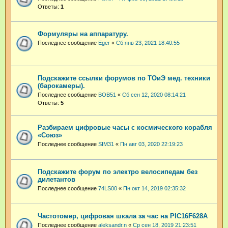
Ответы:
1
Формуляры на аппаратуру.
Последнее сообщение
Eger
«
Сб янв 23, 2021 18:40:55
Подскажите ссылки форумов по ТОиЭ мед. техники
(барокамеры).
Последнее сообщение
BOB51
«
Сб сен 12, 2020 08:14:21
Ответы:
5
Разбираем цифровые часы с космического корабля
«Союз»
Последнее сообщение
SIM31
«
Пн авг 03, 2020 22:19:23
Подскажите форум по электро велосипедам без
дилетантов
Последнее сообщение
74LS00
«
Пн окт 14, 2019 02:35:32
Частотомер, цифровая шкала за час на PIC16F628A
Последнее сообщение
aleksandr.n
«
Ср сен 18, 2019 21:23:51