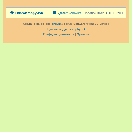
Список форумов
Удалить cookies
Часовой пояс:
UTC+03:00
Создано на основе
phpBB
® Forum Software © phpBB Limited
Русская поддержка phpBB
Конфиденциальность
|
Правила