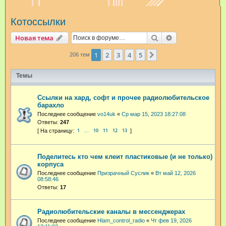
и
Котоссылки
с
к
Поиск
Расширенный п
Новая тема
1
2
3
4
5
След.
206 тем
Темы
Ссылки на хард, софт и прочее радиолюбительское
барахло
Последнее сообщение
vo14uk
«
Ср мар 15, 2023 18:27:08
Ответы:
247
1
10
11
12
13
…
Поделитесь кто чем клеит пластиковые (и не только)
корпуса
Последнее сообщение
Призрачный Суслик
«
Вт май 12, 2026
08:58:46
Ответы:
17
Радиолюбительские каналы в мессенджерах
Последнее сообщение
Hlam_control_radio
«
Чт фев 19, 2026