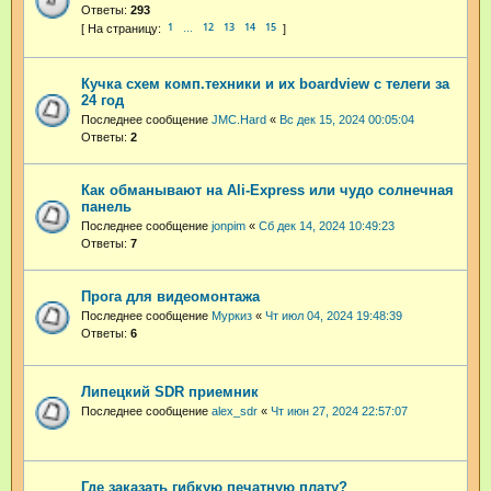
Ответы:
293
1
12
13
14
15
…
Кучка схем комп.техники и их boardview с телеги за
24 год
Последнее сообщение
JMC.Hard
«
Вс дек 15, 2024 00:05:04
Ответы:
2
Как обманывают на Ali-Express или чудо солнечная
панель
Последнее сообщение
jonpim
«
Сб дек 14, 2024 10:49:23
Ответы:
7
Прога для видеомонтажа
Последнее сообщение
Муркиз
«
Чт июл 04, 2024 19:48:39
Ответы:
6
Липецкий SDR приемник
Последнее сообщение
alex_sdr
«
Чт июн 27, 2024 22:57:07
Где заказать гибкую печатную плату?