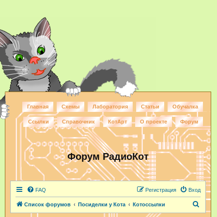
Главная
Схемы
Лаборатория
Статьи
Обучалка
Ссылки
Справочник
КотАрт
О проекте
Форум
Форум РадиоКот
FAQ
Регистрация
Вход
П
Список форумов
Посиделки у Кота
Котоссылки
о