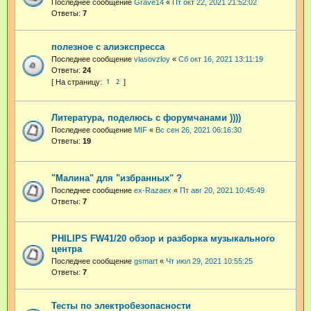
Последнее сообщение
Grave14
«
Пт окт 22, 2021 21:52:02
Ответы:
7
полезное с алиэкспресса
Последнее сообщение
vlasovzloy
«
Сб окт 16, 2021 13:11:19
Ответы:
24
1
2
Литература, поделюсь с форумчанами ))))
Последнее сообщение
MIF
«
Вс сен 26, 2021 06:16:30
Ответы:
19
"Малина" для "избранных" ?
Последнее сообщение
ex-Razaex
«
Пт авг 20, 2021 10:45:49
Ответы:
7
PHILIPS FW41/20 обзор и разборка музыкального
центра
Последнее сообщение
gsmart
«
Чт июл 29, 2021 10:55:25
Ответы:
7
Тесты по электробезопасности