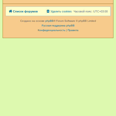
Список форумов
Удалить cookies
Часовой пояс:
UTC+03:00
Создано на основе
phpBB
® Forum Software © phpBB Limited
Русская поддержка phpBB
Конфиденциальность
|
Правила