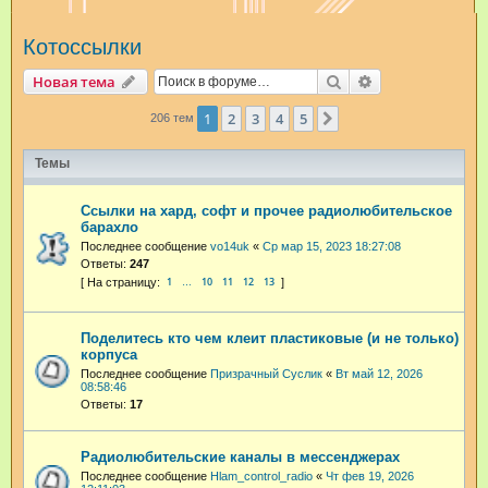
и
Котоссылки
с
к
Поиск
Расширенный п
Новая тема
1
2
3
4
5
След.
206 тем
Темы
Ссылки на хард, софт и прочее радиолюбительское
барахло
Последнее сообщение
vo14uk
«
Ср мар 15, 2023 18:27:08
Ответы:
247
1
10
11
12
13
…
Поделитесь кто чем клеит пластиковые (и не только)
корпуса
Последнее сообщение
Призрачный Суслик
«
Вт май 12, 2026
08:58:46
Ответы:
17
Радиолюбительские каналы в мессенджерах
Последнее сообщение
Hlam_control_radio
«
Чт фев 19, 2026