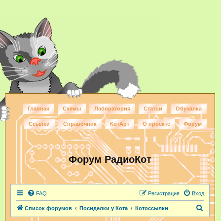
Главная
Схемы
Лаборатория
Статьи
Обучалка
Ссылки
Справочник
КотАрт
О проекте
Форум
Форум РадиоКот
FAQ
Регистрация
Вход
П
Список форумов
Посиделки у Кота
Котоссылки
о