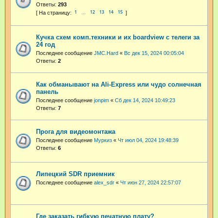
Ответы:
293
1
12
13
14
15
…
Кучка схем комп.техники и их boardview с телеги за
24 год
Последнее сообщение
JMC.Hard
«
Вс дек 15, 2024 00:05:04
Ответы:
2
Как обманывают на Ali-Express или чудо солнечная
панель
Последнее сообщение
jonpim
«
Сб дек 14, 2024 10:49:23
Ответы:
7
Прога для видеомонтажа
Последнее сообщение
Муркиз
«
Чт июл 04, 2024 19:48:39
Ответы:
6
Липецкий SDR приемник
Последнее сообщение
alex_sdr
«
Чт июн 27, 2024 22:57:07
Где заказать гибкую печатную плату?