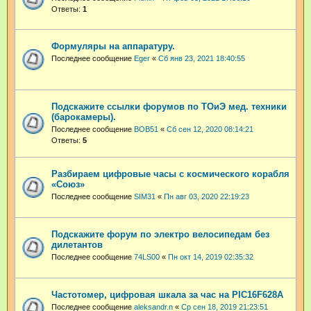
Ответы:
1
Формуляры на аппаратуру.
Последнее сообщение
Eger
«
Сб янв 23, 2021 18:40:55
Подскажите ссылки форумов по ТОиЭ мед. техники
(барокамеры).
Последнее сообщение
BOB51
«
Сб сен 12, 2020 08:14:21
Ответы:
5
Разбираем цифровые часы с космического корабля
«Союз»
Последнее сообщение
SIM31
«
Пн авг 03, 2020 22:19:23
Подскажите форум по электро велосипедам без
дилетантов
Последнее сообщение
74LS00
«
Пн окт 14, 2019 02:35:32
Частотомер, цифровая шкала за час на PIC16F628A
Последнее сообщение
aleksandr.n
«
Ср сен 18, 2019 21:23:51