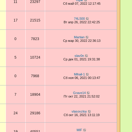
Topik
11
23297
Сб май 07, 2022 12:17:45
74LS00
17
21515
Вт апр 26, 2022 22:42:25
Martian
0
7823
Ср мар 30, 2022 22:36:13
slav0n
5
10724
Ср дек 01, 2021 19:31:38
Mihail-1
0
7968
Сб ноя 06, 2021 00:13:47
Grave14
7
18904
Пт окт 22, 2021 21:52:02
vlasovzloy
24
29186
Сб окт 16, 2021 13:11:19
MIF
19
40551