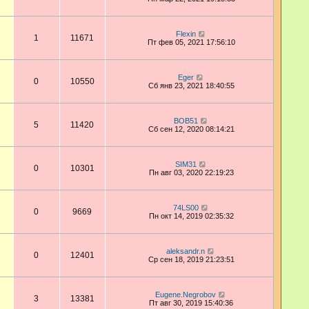
Flexin
1
11671
Пт фев 05, 2021 17:56:10
Eger
0
10550
Сб янв 23, 2021 18:40:55
BOB51
5
11420
Сб сен 12, 2020 08:14:21
SIM31
0
10301
Пн авг 03, 2020 22:19:23
74LS00
0
9669
Пн окт 14, 2019 02:35:32
aleksandr.n
0
12401
Ср сен 18, 2019 21:23:51
Eugene.Negrobov
3
13381
Пт авг 30, 2019 15:40:36