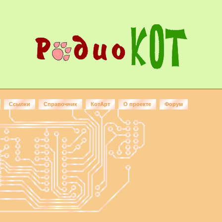
Ссылки
Справочник
КотАрт
О проекте
Форум