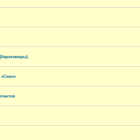
(барокамеры).
 «Союз»
етантов