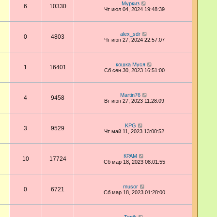
Муркиз
6
10330
Чт июл 04, 2024 19:48:39
alex_sdr
0
4803
Чт июн 27, 2024 22:57:07
кошка Муся
1
16401
Сб сен 30, 2023 16:51:00
Martin76
4
9458
Вт июн 27, 2023 11:28:09
KPG
3
9529
Чт май 11, 2023 13:00:52
КРАМ
10
17724
Сб мар 18, 2023 08:01:55
musor
0
6721
Сб мар 18, 2023 01:28:00