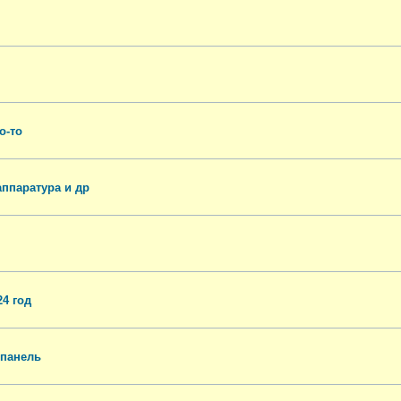
о-то
ппаратура и др
24 год
 панель