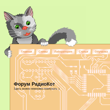
Главная
Схемы
Лаборатория
Статьи
Обучалка
Форум РадиоКот
Здесь можно немножко помяукать :)