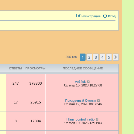
Регистрация
Вход
1
2
3
4
5
След.
206 тем
ОТВЕТЫ
ПРОСМОТРЫ
ПОСЛЕДНЕЕ СООБЩЕНИЕ
vo14uk
247
378800
Ср мар 15, 2023 18:27:08
Призрачный Суслик
17
25915
Вт май 12, 2026 08:58:46
Hlam_control_radio
8
17304
Чт фев 19, 2026 12:11:03