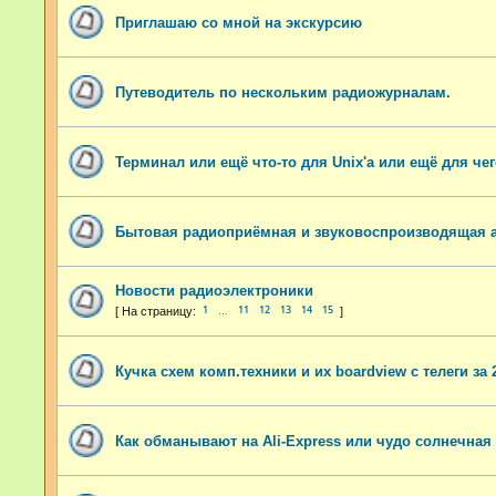
Приглашаю со мной на экскурсию
Путеводитель по нескольким радиожурналам.
Терминал или ещё что-то для Unix'а или ещё для чег
Бытовая радиоприёмная и звуковоспроизводящая а
Новости радиоэлектроники
1
11
12
13
14
15
…
Кучка схем комп.техники и их boardview с телеги за 
Как обманывают на Ali-Express или чудо солнечная