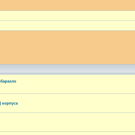
ый поиск
 барахло
) корпуса