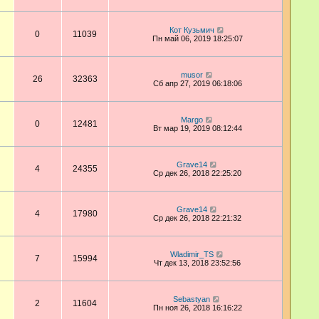
Кот Кузьмич
0
11039
Пн май 06, 2019 18:25:07
musor
26
32363
Сб апр 27, 2019 06:18:06
Margo
0
12481
Вт мар 19, 2019 08:12:44
Grave14
4
24355
Ср дек 26, 2018 22:25:20
Grave14
4
17980
Ср дек 26, 2018 22:21:32
Wladimir_TS
7
15994
Чт дек 13, 2018 23:52:56
Sebastyan
2
11604
Пн ноя 26, 2018 16:16:22