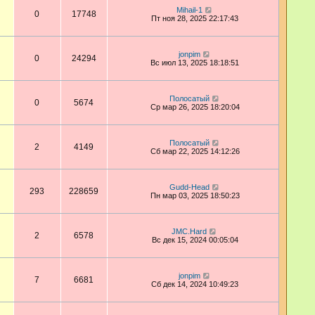
Mihail-1
0
17748
Пт ноя 28, 2025 22:17:43
jonpim
0
24294
Вс июл 13, 2025 18:18:51
Полосатый
0
5674
Ср мар 26, 2025 18:20:04
Полосатый
2
4149
Сб мар 22, 2025 14:12:26
Gudd-Head
293
228659
Пн мар 03, 2025 18:50:23
JMC.Hard
2
6578
Вс дек 15, 2024 00:05:04
jonpim
7
6681
Сб дек 14, 2024 10:49:23