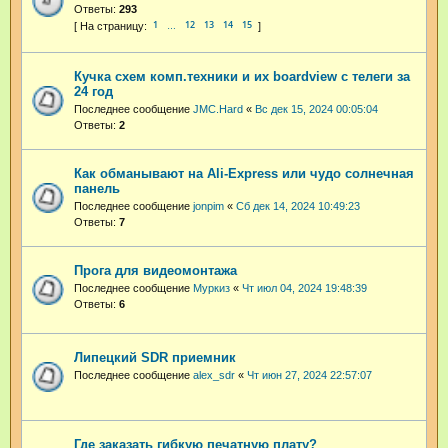
Ответы:
293
1
12
13
14
15
…
Кучка схем комп.техники и их boardview с телеги за
24 год
Последнее сообщение
JMC.Hard
«
Вс дек 15, 2024 00:05:04
Ответы:
2
Как обманывают на Ali-Express или чудо солнечная
панель
Последнее сообщение
jonpim
«
Сб дек 14, 2024 10:49:23
Ответы:
7
Прога для видеомонтажа
Последнее сообщение
Муркиз
«
Чт июл 04, 2024 19:48:39
Ответы:
6
Липецкий SDR приемник
Последнее сообщение
alex_sdr
«
Чт июн 27, 2024 22:57:07
Где заказать гибкую печатную плату?