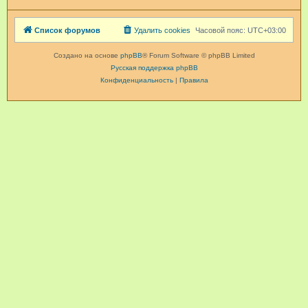
Список форумов
Удалить cookies
Часовой пояс:
UTC+03:00
Создано на основе
phpBB
® Forum Software © phpBB Limited
Русская поддержка phpBB
Конфиденциальность
|
Правила