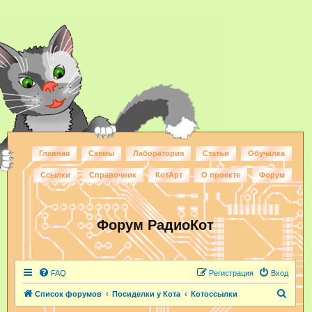
Главная
Схемы
Лаборатория
Статьи
Обучалка
Ссылки
Справочник
КотАрт
О проекте
Форум
Форум РадиоКот
FAQ
Регистрация
Вход
П
Список форумов
Посиделки у Кота
Котоссылки
о