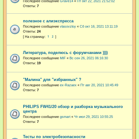
Последнее сообщение
Grave14
«
Пт окт 22, 2021 21:52:02
Ответы:
7
полезное с алиэкспресса
Последнее сообщение
vlasovzloy
«
Сб окт 16, 2021 13:11:19
Ответы:
24
1
2
Литература, поделюсь с форумчанами ))))
Последнее сообщение
MIF
«
Вс сен 26, 2021 06:16:30
Ответы:
19
"Малина" для "избранных" ?
Последнее сообщение
ex-Razaex
«
Пт авг 20, 2021 10:45:49
Ответы:
7
PHILIPS FW41/20 обзор и разборка музыкального
центра
Последнее сообщение
gsmart
«
Чт июл 29, 2021 10:55:25
Ответы:
7
Тесты по электробезопасности