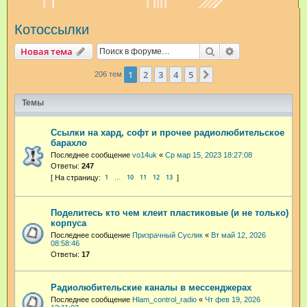
и
Котоссылки
с
к
Поиск
Расширенный п
Новая тема
1
2
3
4
5
След.
206 тем
Темы
Ссылки на хард, софт и прочее радиолюбительское
барахло
Последнее сообщение
vo14uk
«
Ср мар 15, 2023 18:27:08
Ответы:
247
1
10
11
12
13
…
Поделитесь кто чем клеит пластиковые (и не только)
корпуса
Последнее сообщение
Призрачный Суслик
«
Вт май 12, 2026
08:58:46
Ответы:
17
Радиолюбительские каналы в мессенджерах
Последнее сообщение
Hlam_control_radio
«
Чт фев 19, 2026