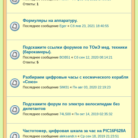
Ответы:
1
Формуляры на аппаратуру.
Последнее сообщение
Eger
«
Сб янв 23, 2021 18:40:55
Подскажите ссылки форумов по ТОиЭ мед. техники
(барокамеры).
Последнее сообщение
BOB51
«
Сб сен 12, 2020 08:14:21
Ответы:
5
Разбираем цифровые часы с космического корабля
«Союз»
Последнее сообщение
SIM31
«
Пн авг 03, 2020 22:19:23
Подскажите форум по электро велосипедам без
дилетантов
Последнее сообщение
74LS00
«
Пн окт 14, 2019 02:35:32
Частотомер, цифровая шкала за час на PIC16F628A
Последнее сообщение
aleksandr.n
«
Ср сен 18, 2019 21:23:51