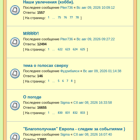
Наши увлечения (хобби).
Последнее сообщение
Piter736
«
Вс авг 09, 2026 10:09:12
Ответы:
1557
1
75
76
77
78
…
МЯЯЯУ!
Последнее сообщение
Piter736
«
Вс авг 09, 2026 09:27:22
Ответы:
12494
1
622
623
624
625
…
тема о голосах сверху
Последнее сообщение
Фудзибаяси
«
Вс авг 09, 2026 01:14:38
Ответы:
146
1
5
6
7
8
…
О погоде
Последнее сообщение
Sigma
«
Сб авг 08, 2026 16:33:58
Ответы:
16655
1
830
831
832
833
…
"Благополучная" Европа - следим за событиями )
Последнее сообщение
Sigma
«
Сб авг 08, 2026 16:07:40
Ответы:
13881