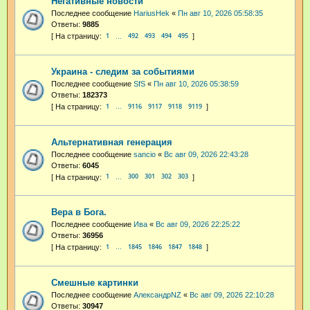
Негативные новости
Последнее сообщение
HariusHek
«
Пн авг 10, 2026 05:58:35
Ответы:
9885
1
492
493
494
495
…
Украина - следим за событиями
Последнее сообщение
SfS
«
Пн авг 10, 2026 05:38:59
Ответы:
182373
1
9116
9117
9118
9119
…
Альтернативная генерация
Последнее сообщение
sancio
«
Вс авг 09, 2026 22:43:28
Ответы:
6045
1
300
301
302
303
…
Вера в Бога.
Последнее сообщение
Ива
«
Вс авг 09, 2026 22:25:22
Ответы:
36956
1
1845
1846
1847
1848
…
Смешные картинки
Последнее сообщение
АлександрNZ
«
Вс авг 09, 2026 22:10:28
Ответы:
30947