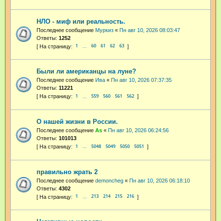
НЛО - миф или реальность.
Последнее сообщение
Муркиз
«
Пн авг 10, 2026 08:03:47
Ответы:
1252
1
60
61
62
63
…
Были ли американцы на луне?
Последнее сообщение
Ива
«
Пн авг 10, 2026 07:37:35
Ответы:
11221
1
559
560
561
562
…
О нашей жизни в России.
Последнее сообщение
As
«
Пн авг 10, 2026 06:24:56
Ответы:
101013
1
5048
5049
5050
5051
…
правильно жрать 2
Последнее сообщение
demoncheg
«
Пн авг 10, 2026 06:18:10
Ответы:
4302
1
213
214
215
216
…