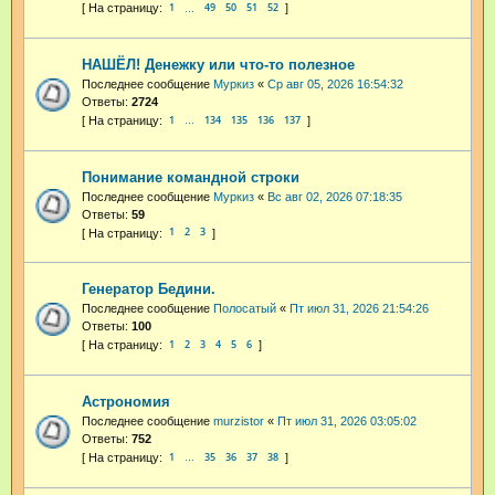
1
49
50
51
52
…
НАШЁЛ! Денежку или что-то полезное
Последнее сообщение
Муркиз
«
Ср авг 05, 2026 16:54:32
Ответы:
2724
1
134
135
136
137
…
Понимание командной строки
Последнее сообщение
Муркиз
«
Вс авг 02, 2026 07:18:35
Ответы:
59
1
2
3
Генератор Бедини.
Последнее сообщение
Полосатый
«
Пт июл 31, 2026 21:54:26
Ответы:
100
1
2
3
4
5
6
Астрономия
Последнее сообщение
murzistor
«
Пт июл 31, 2026 03:05:02
Ответы:
752
1
35
36
37
38
…