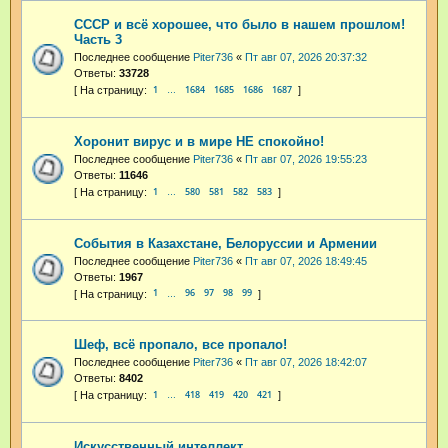
СССР и всё хорошее, что было в нашем прошлом!
Часть 3
Последнее сообщение
Piter736
«
Пт авг 07, 2026 20:37:32
Ответы:
33728
1
1684
1685
1686
1687
…
Хоронит вирус и в мире НЕ спокойно!
Последнее сообщение
Piter736
«
Пт авг 07, 2026 19:55:23
Ответы:
11646
1
580
581
582
583
…
События в Казахстане, Белоруссии и Армении
Последнее сообщение
Piter736
«
Пт авг 07, 2026 18:49:45
Ответы:
1967
1
96
97
98
99
…
Шеф, всё пропало, все пропало!
Последнее сообщение
Piter736
«
Пт авг 07, 2026 18:42:07
Ответы:
8402
1
418
419
420
421
…
Искусственный интеллект.