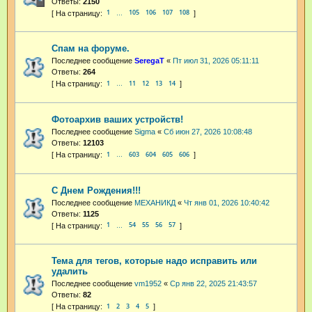
Ответы:
2150
1
105
106
107
108
…
Спам на форуме.
Последнее сообщение
SeregaT
«
Пт июл 31, 2026 05:11:11
Ответы:
264
1
11
12
13
14
…
Фотоархив ваших устройств!
Последнее сообщение
Sigma
«
Сб июн 27, 2026 10:08:48
Ответы:
12103
1
603
604
605
606
…
С Днем Рождения!!!
Последнее сообщение
МЕХАНИКД
«
Чт янв 01, 2026 10:40:42
Ответы:
1125
1
54
55
56
57
…
Тема для тегов, которые надо исправить или
удалить
Последнее сообщение
vm1952
«
Ср янв 22, 2025 21:43:57
Ответы:
82
1
2
3
4
5