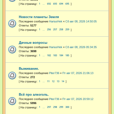
1
692
693
694
695
…
Новости планеты Земля
Последнее сообщение
HariusHek
«
Сб авг 08, 2026 14:50:05
Ответы:
5177
1
256
257
258
259
…
Дачные вопросы
Последнее сообщение
HariusHek
«
Сб авг 08, 2026 05:34:35
Ответы:
3698
1
182
183
184
185
…
Выживание.
Последнее сообщение
Piter736
«
Пт авг 07, 2026 21:06:13
Ответы:
272
1
11
12
13
14
…
Всё про алкоголь.
Последнее сообщение
Piter736
«
Пт авг 07, 2026 20:59:12
Ответы:
5996
1
297
298
299
300
…