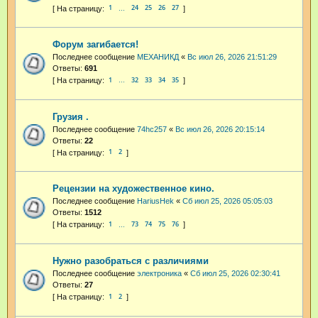
1
24
25
26
27
…
Форум загибается!
Последнее сообщение
МЕХАНИКД
«
Вс июл 26, 2026 21:51:29
Ответы:
691
1
32
33
34
35
…
Грузия .
Последнее сообщение
74hc257
«
Вс июл 26, 2026 20:15:14
Ответы:
22
1
2
Рецензии на художественное кино.
Последнее сообщение
HariusHek
«
Сб июл 25, 2026 05:05:03
Ответы:
1512
1
73
74
75
76
…
Нужно разобраться с различиями
Последнее сообщение
электроника
«
Сб июл 25, 2026 02:30:41
Ответы:
27
1
2