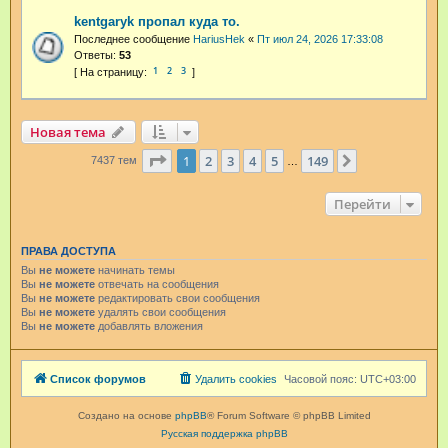
kentgaryk пропал куда то.
Последнее сообщение
HariusHek
«
Пт июл 24, 2026 17:33:08
Ответы:
53
1
2
3
Новая тема
Страница
1
из
149
1
2
3
4
5
149
След.
7437 тем
…
Перейти
ПРАВА ДОСТУПА
Вы
не можете
начинать темы
Вы
не можете
отвечать на сообщения
Вы
не можете
редактировать свои сообщения
Вы
не можете
удалять свои сообщения
Вы
не можете
добавлять вложения
Список форумов
Удалить cookies
Часовой пояс:
UTC+03:00
Создано на основе
phpBB
® Forum Software © phpBB Limited
Русская поддержка phpBB