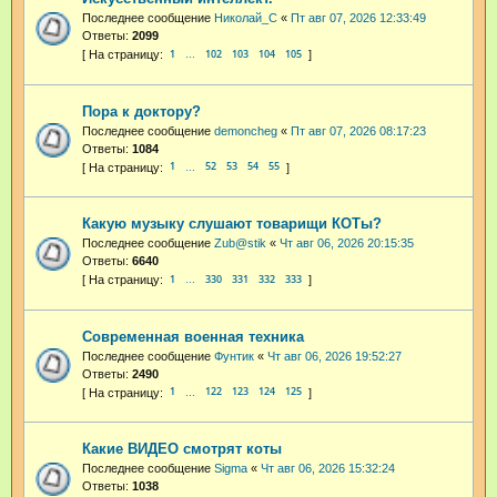
Последнее сообщение
Николай_С
«
Пт авг 07, 2026 12:33:49
Ответы:
2099
1
102
103
104
105
…
Пора к доктору?
Последнее сообщение
demoncheg
«
Пт авг 07, 2026 08:17:23
Ответы:
1084
1
52
53
54
55
…
Какую музыку слушают товарищи КОТы?
Последнее сообщение
Zub@stik
«
Чт авг 06, 2026 20:15:35
Ответы:
6640
1
330
331
332
333
…
Современная военная техника
Последнее сообщение
Фунтик
«
Чт авг 06, 2026 19:52:27
Ответы:
2490
1
122
123
124
125
…
Какие ВИДЕО смотрят коты
Последнее сообщение
Sigma
«
Чт авг 06, 2026 15:32:24
Ответы:
1038