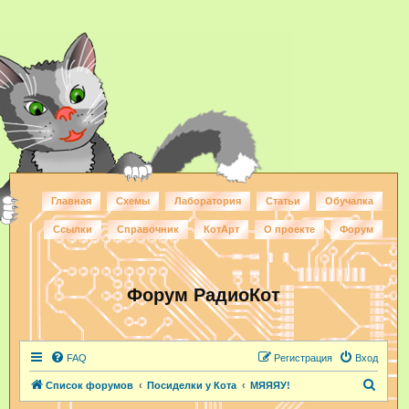
Главная
Схемы
Лаборатория
Статьи
Обучалка
Ссылки
Справочник
КотАрт
О проекте
Форум
Форум РадиоКот
FAQ
Регистрация
Вход
П
Список форумов
Посиделки у Кота
МЯЯЯУ!
о