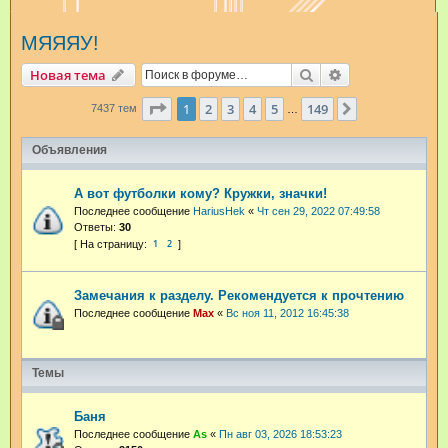
и
МЯЯЯУ!
с
к
Поиск
Расширенный п
Новая тема
Страница
1
из
149
1
2
3
4
5
149
След.
7437 тем
…
Объявления
А вот футболки кому? Кружки, значки!
Последнее сообщение
HariusHek
«
Чт сен 29, 2022 07:49:58
Ответы:
30
1
2
Замечания к разделу. Рекомендуется к прочтению
Последнее сообщение
Max
«
Вс ноя 11, 2012 16:45:38
Темы
Баня
Последнее сообщение
As
«
Пн авг 03, 2026 18:53:23