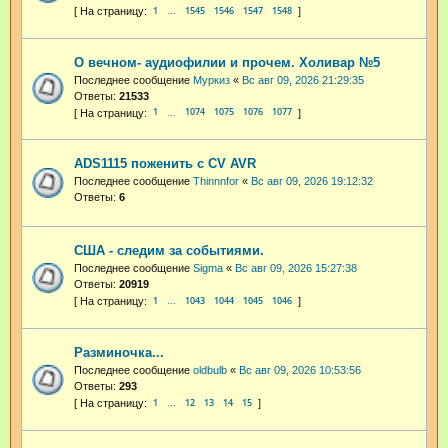
1
1545
1546
1547
1548
…
О вечном- аудиофилии и прочем. Холивар №5
Последнее сообщение
Муркиз
«
Вс авг 09, 2026 21:29:35
Ответы:
21533
1
1074
1075
1076
1077
…
ADS1115 поженить с CV AVR
Последнее сообщение
Thinnnfor
«
Вс авг 09, 2026 19:12:32
Ответы:
6
США - следим за событиями.
Последнее сообщение
Sigma
«
Вс авг 09, 2026 15:27:38
Ответы:
20919
1
1043
1044
1045
1046
…
Разминочка...
Последнее сообщение
oldbulb
«
Вс авг 09, 2026 10:53:56
Ответы:
293
1
12
13
14
15
…