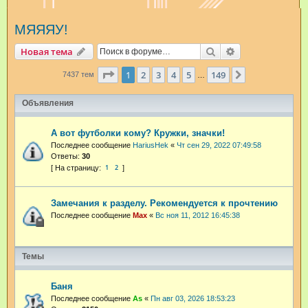
и
МЯЯЯУ!
с
к
Поиск
Расширенный п
Новая тема
Страница
1
из
149
1
2
3
4
5
149
След.
7437 тем
…
Объявления
А вот футболки кому? Кружки, значки!
Последнее сообщение
HariusHek
«
Чт сен 29, 2022 07:49:58
Ответы:
30
1
2
Замечания к разделу. Рекомендуется к прочтению
Последнее сообщение
Max
«
Вс ноя 11, 2012 16:45:38
Темы
Баня
Последнее сообщение
As
«
Пн авг 03, 2026 18:53:23