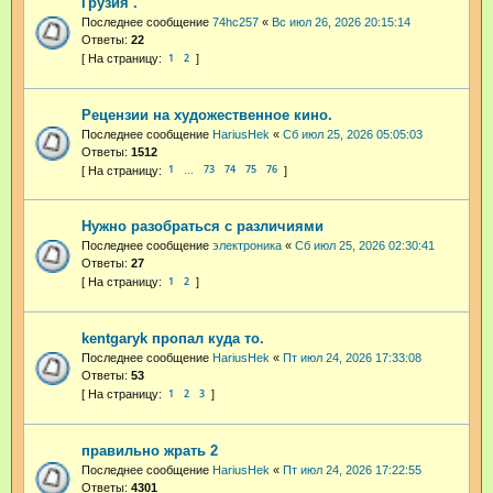
Грузия .
Последнее сообщение
74hc257
«
Вс июл 26, 2026 20:15:14
Ответы:
22
1
2
Рецензии на художественное кино.
Последнее сообщение
HariusHek
«
Сб июл 25, 2026 05:05:03
Ответы:
1512
1
73
74
75
76
…
Нужно разобраться с различиями
Последнее сообщение
электроника
«
Сб июл 25, 2026 02:30:41
Ответы:
27
1
2
kentgaryk пропал куда то.
Последнее сообщение
HariusHek
«
Пт июл 24, 2026 17:33:08
Ответы:
53
1
2
3
правильно жрать 2
Последнее сообщение
HariusHek
«
Пт июл 24, 2026 17:22:55
Ответы:
4301