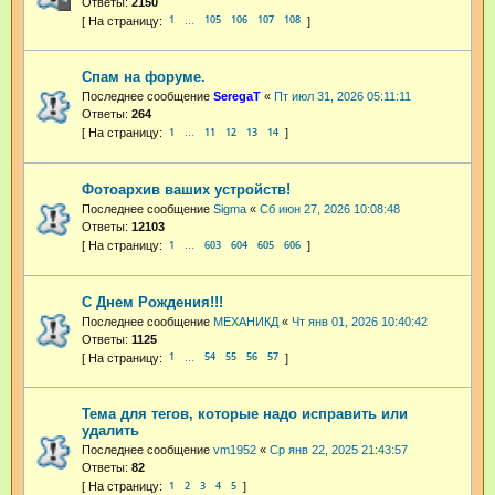
Ответы:
2150
1
105
106
107
108
…
Спам на форуме.
Последнее сообщение
SeregaT
«
Пт июл 31, 2026 05:11:11
Ответы:
264
1
11
12
13
14
…
Фотоархив ваших устройств!
Последнее сообщение
Sigma
«
Сб июн 27, 2026 10:08:48
Ответы:
12103
1
603
604
605
606
…
С Днем Рождения!!!
Последнее сообщение
МЕХАНИКД
«
Чт янв 01, 2026 10:40:42
Ответы:
1125
1
54
55
56
57
…
Тема для тегов, которые надо исправить или
удалить
Последнее сообщение
vm1952
«
Ср янв 22, 2025 21:43:57
Ответы:
82
1
2
3
4
5