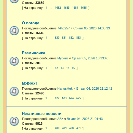
Ответы:
33689
1
1682
1683
1684
1685
…
О погоде
Последнее сообщение
74hc257
«
Ср авг 05, 2026 14:35:33
Ответы:
16646
1
830
831
832
833
…
Разминочка...
Последнее сообщение
Муркиз
«
Ср авг 05, 2026 10:33:48
Ответы:
281
1
12
13
14
15
…
МЯЯЯУ!
Последнее сообщение
HariusHek
«
Вт авг 04, 2026 21:12:42
Ответы:
12490
1
622
623
624
625
…
Негативные новости
Последнее сообщение
АВК
«
Вт авг 04, 2026 21:01:43
Ответы:
9816
1
488
489
490
491
…