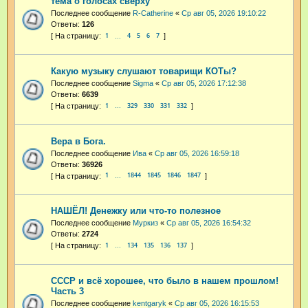
тема о голосах сверху
Последнее сообщение
R-Catherine
«
Ср авг 05, 2026 19:10:22
Ответы:
126
1
4
5
6
7
…
Какую музыку слушают товарищи КОТы?
Последнее сообщение
Sigma
«
Ср авг 05, 2026 17:12:38
Ответы:
6639
1
329
330
331
332
…
Вера в Бога.
Последнее сообщение
Ива
«
Ср авг 05, 2026 16:59:18
Ответы:
36926
1
1844
1845
1846
1847
…
НАШЁЛ! Денежку или что-то полезное
Последнее сообщение
Муркиз
«
Ср авг 05, 2026 16:54:32
Ответы:
2724
1
134
135
136
137
…
СССР и всё хорошее, что было в нашем прошлом!
Часть 3
Последнее сообщение
kentgaryk
«
Ср авг 05, 2026 16:15:53