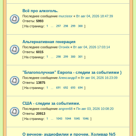
Всё про алкоголь.
Последнее сообщение
murzistor
«
Вт авг 04, 2026 18:47:39
Ответы:
5993
1
297
298
299
300
…
Альтернативная генерация
Последнее сообщение
Огонёк
«
Вт авг 04, 2026 17:03:14
Ответы:
6015
1
298
299
300
301
…
"Благополучная" Европа - следим за событиями )
Последнее сообщение
АлександрЛ
«
Вт авг 04, 2026 16:23:09
Ответы:
13875
1
691
692
693
694
…
США - следим за событиями.
Последнее сообщение
angren68
«
Пн авг 03, 2026 10:08:20
Ответы:
20913
1
1043
1044
1045
1046
…
О вечном- аудиофилии и прочем. Холивар №5