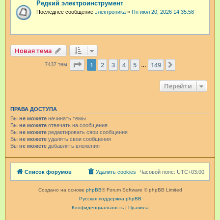
Редкий электроинструмент
Последнее сообщение
электроника
«
Пн июл 20, 2026 14:35:58
Новая тема
Страница
1
из
149
1
2
3
4
5
149
След.
7437 тем
…
Перейти
ПРАВА ДОСТУПА
Вы
не можете
начинать темы
Вы
не можете
отвечать на сообщения
Вы
не можете
редактировать свои сообщения
Вы
не можете
удалять свои сообщения
Вы
не можете
добавлять вложения
Список форумов
Удалить cookies
Часовой пояс:
UTC+03:00
Создано на основе
phpBB
® Forum Software © phpBB Limited
Русская поддержка phpBB
Конфиденциальность
|
Правила