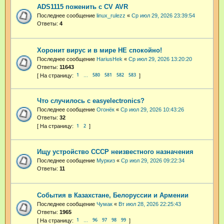
ADS1115 поженить с CV AVR
Последнее сообщение
linux_rulezz
«
Ср июл 29, 2026 23:39:54
Ответы:
4
Хоронит вирус и в мире НЕ спокойно!
Последнее сообщение
HariusHek
«
Ср июл 29, 2026 13:20:20
Ответы:
11643
1
580
581
582
583
…
Что случилось с easyelectronics?
Последнее сообщение
Огонёк
«
Ср июл 29, 2026 10:43:26
Ответы:
32
1
2
Ищу устройство СССР неизвестного назначения
Последнее сообщение
Муркиз
«
Ср июл 29, 2026 09:22:34
Ответы:
11
События в Казахстане, Белоруссии и Армении
Последнее сообщение
Чумак
«
Вт июл 28, 2026 22:25:43
Ответы:
1965
1
96
97
98
99
…