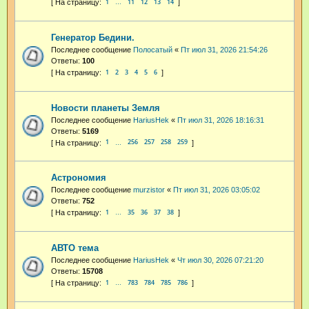
1
11
12
13
14
…
Генератор Бедини.
Последнее сообщение
Полосатый
«
Пт июл 31, 2026 21:54:26
Ответы:
100
1
2
3
4
5
6
Новости планеты Земля
Последнее сообщение
HariusHek
«
Пт июл 31, 2026 18:16:31
Ответы:
5169
1
256
257
258
259
…
Астрономия
Последнее сообщение
murzistor
«
Пт июл 31, 2026 03:05:02
Ответы:
752
1
35
36
37
38
…
АВТО тема
Последнее сообщение
HariusHek
«
Чт июл 30, 2026 07:21:20
Ответы:
15708
1
783
784
785
786
…