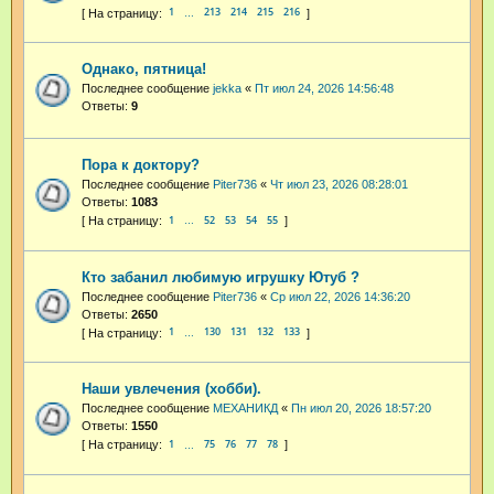
1
213
214
215
216
…
Однако, пятница!
Последнее сообщение
jekka
«
Пт июл 24, 2026 14:56:48
Ответы:
9
Пора к доктору?
Последнее сообщение
Piter736
«
Чт июл 23, 2026 08:28:01
Ответы:
1083
1
52
53
54
55
…
Кто забанил любимую игрушку Ютуб ?
Последнее сообщение
Piter736
«
Ср июл 22, 2026 14:36:20
Ответы:
2650
1
130
131
132
133
…
Наши увлечения (хобби).
Последнее сообщение
МЕХАНИКД
«
Пн июл 20, 2026 18:57:20
Ответы:
1550
1
75
76
77
78
…