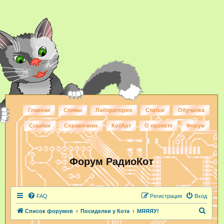
Главная
Схемы
Лаборатория
Статьи
Обучалка
Ссылки
Справочник
КотАрт
О проекте
Форум
Форум РадиоКот
FAQ
Регистрация
Вход
П
Список форумов
Посиделки у Кота
МЯЯЯУ!
о