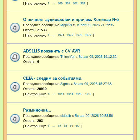
1
300
301
302
303
…
О вечном- аудиофилии и прочем. Холивар №5
Последнее сообщение
Муркиз
«
Вс авг 09, 2026 21:29:35
Ответы:
21533
1
1074
1075
1076
1077
…
ADS1115 поженить с CV AVR
Последнее сообщение
Thinnnfor
«
Вс авг 09, 2026 19:12:32
Ответы:
6
США - следим за событиями.
Последнее сообщение
Sigma
«
Вс авг 09, 2026 15:27:38
Ответы:
20919
1
1043
1044
1045
1046
…
Разминочка...
Последнее сообщение
oldbulb
«
Вс авг 09, 2026 10:53:56
Ответы:
293
1
12
13
14
15
…