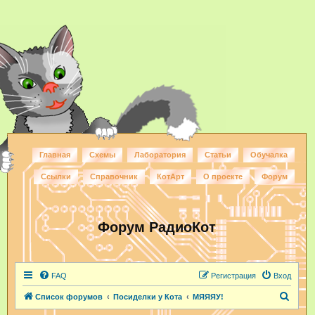
Главная
Схемы
Лаборатория
Статьи
Обучалка
Ссылки
Справочник
КотАрт
О проекте
Форум
Форум РадиоКот
FAQ
Регистрация
Вход
П
Список форумов
Посиделки у Кота
МЯЯЯУ!
о