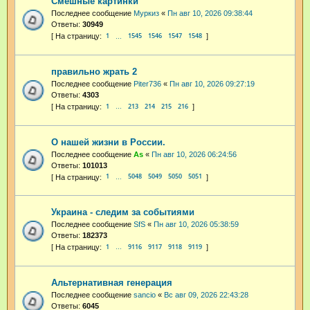
Смешные картинки
Последнее сообщение
Муркиз
«
Пн авг 10, 2026 09:38:44
Ответы:
30949
1
1545
1546
1547
1548
…
правильно жрать 2
Последнее сообщение
Piter736
«
Пн авг 10, 2026 09:27:19
Ответы:
4303
1
213
214
215
216
…
О нашей жизни в России.
Последнее сообщение
As
«
Пн авг 10, 2026 06:24:56
Ответы:
101013
1
5048
5049
5050
5051
…
Украина - следим за событиями
Последнее сообщение
SfS
«
Пн авг 10, 2026 05:38:59
Ответы:
182373
1
9116
9117
9118
9119
…
Альтернативная генерация
Последнее сообщение
sancio
«
Вс авг 09, 2026 22:43:28
Ответы:
6045