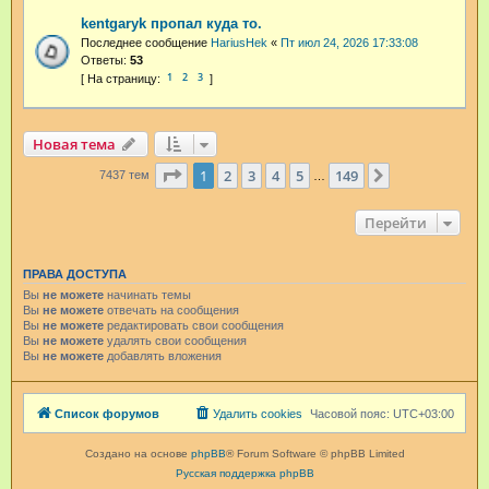
kentgaryk пропал куда то.
Последнее сообщение
HariusHek
«
Пт июл 24, 2026 17:33:08
Ответы:
53
1
2
3
Новая тема
Страница
1
из
149
1
2
3
4
5
149
След.
7437 тем
…
Перейти
ПРАВА ДОСТУПА
Вы
не можете
начинать темы
Вы
не можете
отвечать на сообщения
Вы
не можете
редактировать свои сообщения
Вы
не можете
удалять свои сообщения
Вы
не можете
добавлять вложения
Список форумов
Удалить cookies
Часовой пояс:
UTC+03:00
Создано на основе
phpBB
® Forum Software © phpBB Limited
Русская поддержка phpBB