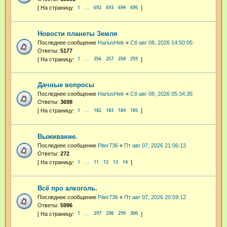
1
692
693
694
695
…
Новости планеты Земля
Последнее сообщение
HariusHek
«
Сб авг 08, 2026 14:50:05
Ответы:
5177
1
256
257
258
259
…
Дачные вопросы
Последнее сообщение
HariusHek
«
Сб авг 08, 2026 05:34:35
Ответы:
3698
1
182
183
184
185
…
Выживание.
Последнее сообщение
Piter736
«
Пт авг 07, 2026 21:06:13
Ответы:
272
1
11
12
13
14
…
Всё про алкоголь.
Последнее сообщение
Piter736
«
Пт авг 07, 2026 20:59:12
Ответы:
5996
1
297
298
299
300
…