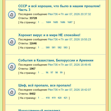
СССР и всё хорошее, что было в нашем прошлом!
Часть 3
Последнее сообщение
Piter736
«
Пт авг 07, 2026 20:37:32
Ответы:
33728
1
1684
1685
1686
1687
…
Хоронит вирус и в мире НЕ спокойно!
Последнее сообщение
Piter736
«
Пт авг 07, 2026 19:55:23
Ответы:
11646
1
580
581
582
583
…
События в Казахстане, Белоруссии и Армении
Последнее сообщение
Piter736
«
Пт авг 07, 2026 18:49:45
Ответы:
1967
1
96
97
98
99
…
Шеф, всё пропало, все пропало!
Последнее сообщение
Piter736
«
Пт авг 07, 2026 18:42:07
Ответы:
8402
1
418
419
420
421
…
Искусственный интеллект.