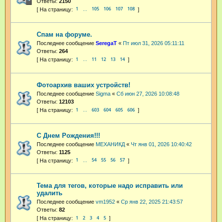
Ответы:
2150
1
105
106
107
108
…
Спам на форуме.
Последнее сообщение
SeregaT
«
Пт июл 31, 2026 05:11:11
Ответы:
264
1
11
12
13
14
…
Фотоархив ваших устройств!
Последнее сообщение
Sigma
«
Сб июн 27, 2026 10:08:48
Ответы:
12103
1
603
604
605
606
…
С Днем Рождения!!!
Последнее сообщение
МЕХАНИКД
«
Чт янв 01, 2026 10:40:42
Ответы:
1125
1
54
55
56
57
…
Тема для тегов, которые надо исправить или
удалить
Последнее сообщение
vm1952
«
Ср янв 22, 2025 21:43:57
Ответы:
82
1
2
3
4
5