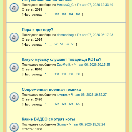
Последнее сообщение
Николай_С
«
Пт авг 07, 2026 12:33:49
Ответы:
2099
1
102
103
104
105
…
Пора к доктору?
Последнее сообщение
demoncheg
«
Пт авг 07, 2026 08:17:23
Ответы:
1084
1
52
53
54
55
…
Какую музыку слушают товарищи КОТы?
Последнее сообщение
Zub@stik
«
Чт авг 06, 2026 20:15:35
Ответы:
6640
1
330
331
332
333
…
Современная военная техника
Последнее сообщение
Фунтик
«
Чт авг 06, 2026 19:52:27
Ответы:
2490
1
122
123
124
125
…
Какие ВИДЕО смотрят коты
Последнее сообщение
Sigma
«
Чт авг 06, 2026 15:32:24
Ответы:
1038