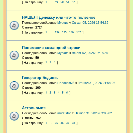
1
49
50
51
52
…
НАШЁЛ! Денежку или что-то полезное
Последнее сообщение
Муркиз
«
Ср авг 05, 2026 16:54:32
Ответы:
2724
1
134
135
136
137
…
Понимание командной строки
Последнее сообщение
Муркиз
«
Вс авг 02, 2026 07:18:35
Ответы:
59
1
2
3
Генератор Бедини.
Последнее сообщение
Полосатый
«
Пт июл 31, 2026 21:54:26
Ответы:
100
1
2
3
4
5
6
Астрономия
Последнее сообщение
murzistor
«
Пт июл 31, 2026 03:05:02
Ответы:
752
1
35
36
37
38
…