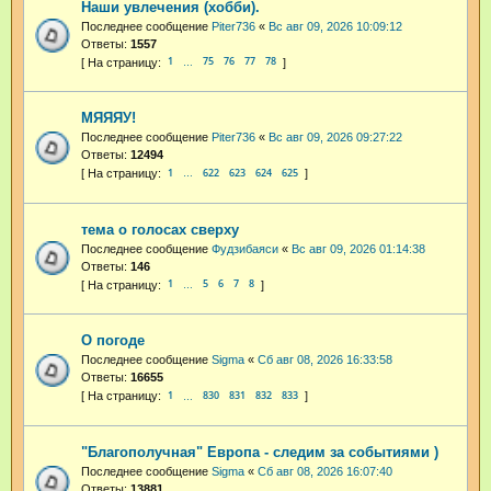
Наши увлечения (хобби).
Последнее сообщение
Piter736
«
Вс авг 09, 2026 10:09:12
Ответы:
1557
1
75
76
77
78
…
МЯЯЯУ!
Последнее сообщение
Piter736
«
Вс авг 09, 2026 09:27:22
Ответы:
12494
1
622
623
624
625
…
тема о голосах сверху
Последнее сообщение
Фудзибаяси
«
Вс авг 09, 2026 01:14:38
Ответы:
146
1
5
6
7
8
…
О погоде
Последнее сообщение
Sigma
«
Сб авг 08, 2026 16:33:58
Ответы:
16655
1
830
831
832
833
…
"Благополучная" Европа - следим за событиями )
Последнее сообщение
Sigma
«
Сб авг 08, 2026 16:07:40
Ответы:
13881