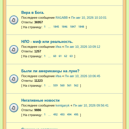
Вера в Бога.
Последнее сообщение
RA1ABB
«
Пн авг 10, 2026 10:10:01
Ответы:
36957
1
1845
1846
1847
1848
…
НЛО - миф или реальность.
Последнее сообщение
Ива
«
Пн авг 10, 2026 10:09:12
Ответы:
1257
1
60
61
62
63
…
Были ли американцы на луне?
Последнее сообщение
Ива
«
Пн авг 10, 2026 10:06:45
Ответы:
11223
1
559
560
561
562
…
Негативные новости
Последнее сообщение
kentgaryk
«
Пн авг 10, 2026 09:56:41
Ответы:
9886
1
492
493
494
495
…