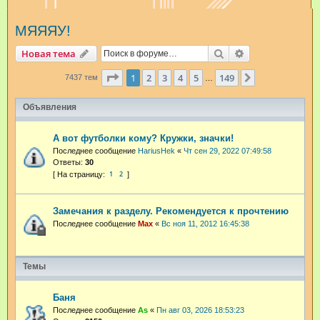
и
МЯЯЯУ!
с
к
Поиск
Расширенный п
Новая тема
Страница
1
из
149
1
2
3
4
5
149
След.
7437 тем
…
Объявления
А вот футболки кому? Кружки, значки!
Последнее сообщение
HariusHek
«
Чт сен 29, 2022 07:49:58
Ответы:
30
1
2
Замечания к разделу. Рекомендуется к прочтению
Последнее сообщение
Max
«
Вс ноя 11, 2012 16:45:38
Темы
Баня
Последнее сообщение
As
«
Пн авг 03, 2026 18:53:23