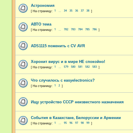
Астрономия
1
34
35
36
37
38
…
АВТО тема
1
782
783
784
785
786
…
ADS1115 поженить с CV AVR
Хоронит вирус и в мире НЕ спокойно!
1
579
580
581
582
583
…
Что случилось с easyelectronics?
1
2
Ищу устройство СССР неизвестного назначения
События в Казахстане, Белоруссии и Армении
1
95
96
97
98
99
…