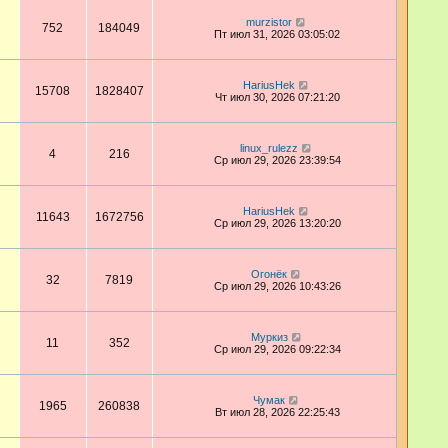
murzistor
752
184049
Пт июл 31, 2026 03:05:02
HariusHek
15708
1828407
Чт июл 30, 2026 07:21:20
linux_rulezz
4
216
Ср июл 29, 2026 23:39:54
HariusHek
11643
1672756
Ср июл 29, 2026 13:20:20
Огонёк
32
7819
Ср июл 29, 2026 10:43:26
Муркиз
11
352
Ср июл 29, 2026 09:22:34
Чумак
1965
260838
Вт июл 28, 2026 22:25:43