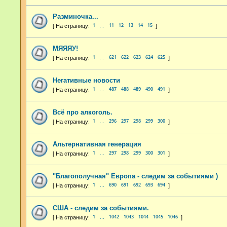
Разминочка...
1
11
12
13
14
15
…
МЯЯЯУ!
1
621
622
623
624
625
…
Негативные новости
1
487
488
489
490
491
…
Всё про алкоголь.
1
296
297
298
299
300
…
Альтернативная генерация
1
297
298
299
300
301
…
"Благополучная" Европа - следим за событиями )
1
690
691
692
693
694
…
США - следим за событиями.
1
1042
1043
1044
1045
1046
…