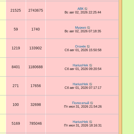
АВК
21525
2743675
Вс авг 02, 2026 22:25:44
Муркиз
59
1740
Вс авг 02, 2026 07:18:35
Огонёк
1219
133902
Сб авг 01, 2026 15:50:58
HariusHek
8401
1180688
Сб авг 01, 2026 09:20:54
HariusHek
271
17656
Сб авг 01, 2026 07:17:17
Полосатый
100
32698
Пт июл 31, 2026 21:54:26
HariusHek
5169
785046
Пт июл 31, 2026 18:16:31