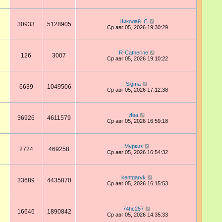
Николай_С
30933
5128905
Ср авг 05, 2026 19:30:29
R-Catherine
126
3007
Ср авг 05, 2026 19:10:22
Sigma
6639
1049506
Ср авг 05, 2026 17:12:38
Ива
36926
4611579
Ср авг 05, 2026 16:59:18
Муркиз
2724
469258
Ср авг 05, 2026 16:54:32
kentgaryk
33689
4435870
Ср авг 05, 2026 16:15:53
74hc257
16646
1890842
Ср авг 05, 2026 14:35:33