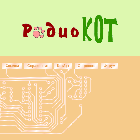
Ссылки
Справочник
КотАрт
О проекте
Форум