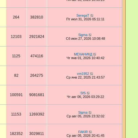
SeregaT
264
382810
Пт июл 31, 2026 05:11:11
Sigma
12103
2921824
Сб июн 27, 2026 10:08:48
МЕХАНИКД
1125
474116
Чт янв 01, 2026 10:40:42
vm1952
82
264275
Ср янв 22, 2025 21:43:57
SfS
100591
9081681
Чт авг 06, 2026 03:29:22
Sigma
11153
1269392
Ср авг 05, 2026 23:32:02
FAKIR
182352
3029811
Ср авг 05, 2026 20:41:45