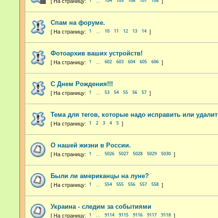
1
104
105
106
107
108
…
Спам на форуме.
1
10
11
12
13
14
…
Фотоархив ваших устройств!
1
602
603
604
605
606
…
С Днем Рождения!!!
1
53
54
55
56
57
…
Тема для тегов, которые надо исправить или удалит
1
2
3
4
5
О нашей жизни в России.
1
5026
5027
5028
5029
5030
…
Были ли американцы на луне?
1
554
555
556
557
558
…
Украина - следим за событиями
1
9114
9115
9116
9117
9118
…