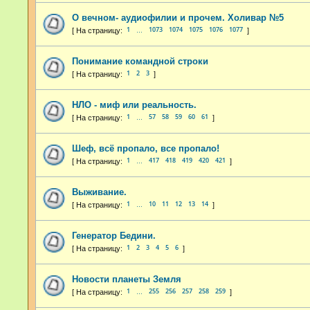
О вечном- аудиофилии и прочем. Холивар №5
1
1073
1074
1075
1076
1077
…
Понимание командной строки
1
2
3
НЛО - миф или реальность.
1
57
58
59
60
61
…
Шеф, всё пропало, все пропало!
1
417
418
419
420
421
…
Выживание.
1
10
11
12
13
14
…
Генератор Бедини.
1
2
3
4
5
6
Новости планеты Земля
1
255
256
257
258
259
…