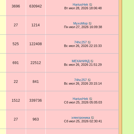
HariusHek
3696
630942
Вт июл 28, 2026 18:06:48
MyxoMop
27
1214
Пн июл 27, 2026 16:09:38
74hc257
525
122408
Вс июл 26, 2026 22:15:33
МЕХАНИКД
691
22512
Вс июл 26, 2026 21:51:29
74hc257
22
841
Вс июл 26, 2026 20:15:14
HariusHek
1512
339736
Сб июл 25, 2026 05:05:03
электроника
27
963
Сб июл 25, 2026 02:30:41