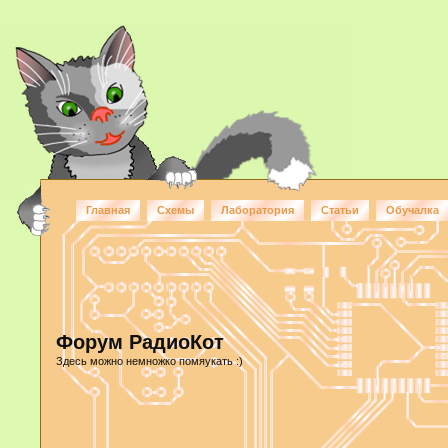
Главная
Схемы
Лаборатория
Статьи
Обучалка
Форум РадиоКот
Здесь можно немножко помяукать :)