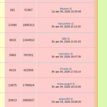
Муркиз
281
51967
Ср авг 05, 2026 10:33:48
HariusHek
12490
1895313
Вт авг 04, 2026 21:12:42
АВК
9816
1344910
Вт авг 04, 2026 21:01:43
murzistor
5993
787051
Вт авг 04, 2026 18:47:39
Огонёк
6015
422956
Вт авг 04, 2026 17:03:14
АлександрЛ
13875
1790924
Вт авг 04, 2026 16:23:09
angren68
20913
2895837
Пн авг 03, 2026 10:08:20