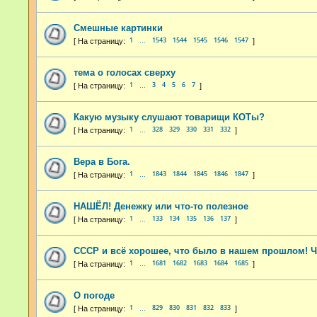
Смешные картинки
1
1543
1544
1545
1546
1547
…
тема о голосах сверху
1
3
4
5
6
7
…
Какую музыку слушают товарищи КОТы?
1
328
329
330
331
332
…
Вера в Бога.
1
1843
1844
1845
1846
1847
…
НАШЁЛ! Денежку или что-то полезное
1
133
134
135
136
137
…
СССР и всё хорошее, что было в нашем прошлом! Ч
1
1681
1682
1683
1684
1685
…
О погоде
1
829
830
831
832
833
…