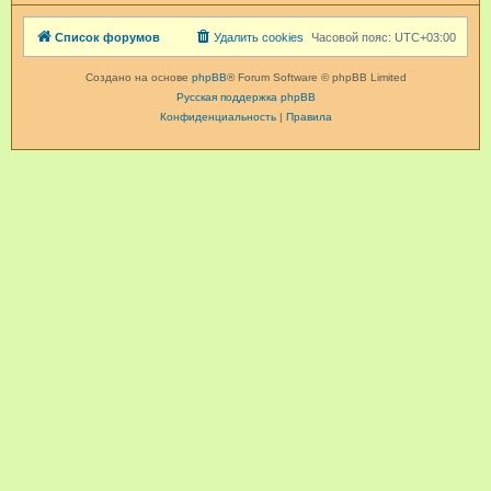
Список форумов
Удалить cookies
Часовой пояс:
UTC+03:00
Создано на основе
phpBB
® Forum Software © phpBB Limited
Русская поддержка phpBB
Конфиденциальность
|
Правила