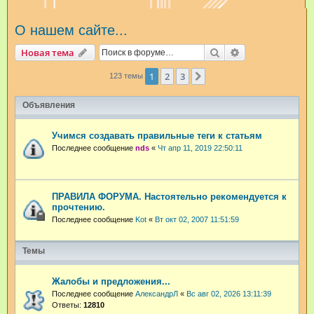
и
О нашем сайте...
с
к
Поиск
Расширенный п
Новая тема
1
2
3
След.
123 темы
Объявления
Учимся создавать правильные теги к статьям
Последнее сообщение
nds
«
Чт апр 11, 2019 22:50:11
ПРАВИЛА ФОРУМА. Настоятельно рекомендуется к
прочтению.
Последнее сообщение
Kot
«
Вт окт 02, 2007 11:51:59
Темы
Жалобы и предложения...
Последнее сообщение
АлександрЛ
«
Вс авг 02, 2026 13:11:39
Ответы:
12810