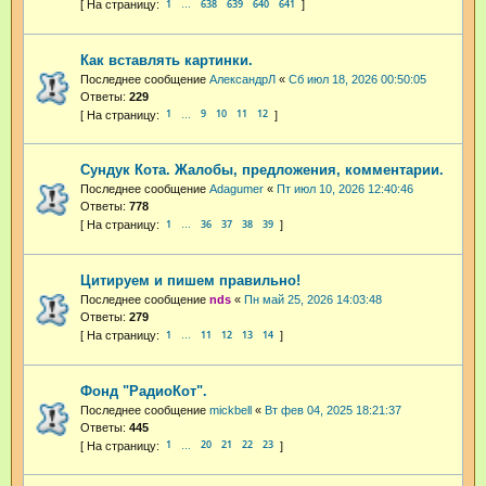
1
638
639
640
641
…
Как вставлять картинки.
Последнее сообщение
АлександрЛ
«
Сб июл 18, 2026 00:50:05
Ответы:
229
1
9
10
11
12
…
Сундук Кота. Жалобы, предложения, комментарии.
Последнее сообщение
Adagumer
«
Пт июл 10, 2026 12:40:46
Ответы:
778
1
36
37
38
39
…
Цитируем и пишем правильно!
Последнее сообщение
nds
«
Пн май 25, 2026 14:03:48
Ответы:
279
1
11
12
13
14
…
Фонд "РадиоКот".
Последнее сообщение
mickbell
«
Вт фев 04, 2025 18:21:37
Ответы:
445
1
20
21
22
23
…