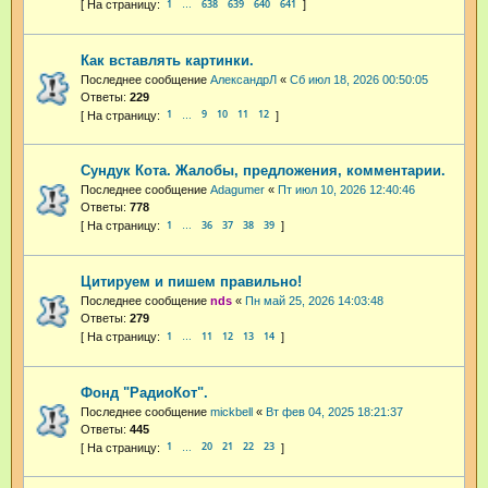
1
638
639
640
641
…
Как вставлять картинки.
Последнее сообщение
АлександрЛ
«
Сб июл 18, 2026 00:50:05
Ответы:
229
1
9
10
11
12
…
Сундук Кота. Жалобы, предложения, комментарии.
Последнее сообщение
Adagumer
«
Пт июл 10, 2026 12:40:46
Ответы:
778
1
36
37
38
39
…
Цитируем и пишем правильно!
Последнее сообщение
nds
«
Пн май 25, 2026 14:03:48
Ответы:
279
1
11
12
13
14
…
Фонд "РадиоКот".
Последнее сообщение
mickbell
«
Вт фев 04, 2025 18:21:37
Ответы:
445
1
20
21
22
23
…