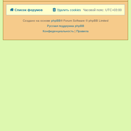
Список форумов
Удалить cookies
Часовой пояс:
UTC+03:00
Создано на основе
phpBB
® Forum Software © phpBB Limited
Русская поддержка phpBB
Конфиденциальность
|
Правила