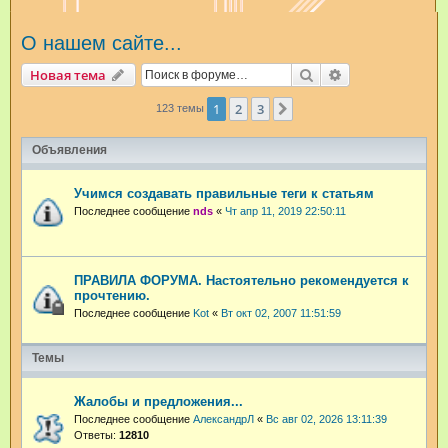
и
О нашем сайте...
с
к
Поиск
Расширенный п
Новая тема
1
2
3
След.
123 темы
Объявления
Учимся создавать правильные теги к статьям
Последнее сообщение
nds
«
Чт апр 11, 2019 22:50:11
ПРАВИЛА ФОРУМА. Настоятельно рекомендуется к
прочтению.
Последнее сообщение
Kot
«
Вт окт 02, 2007 11:51:59
Темы
Жалобы и предложения...
Последнее сообщение
АлександрЛ
«
Вс авг 02, 2026 13:11:39
Ответы:
12810