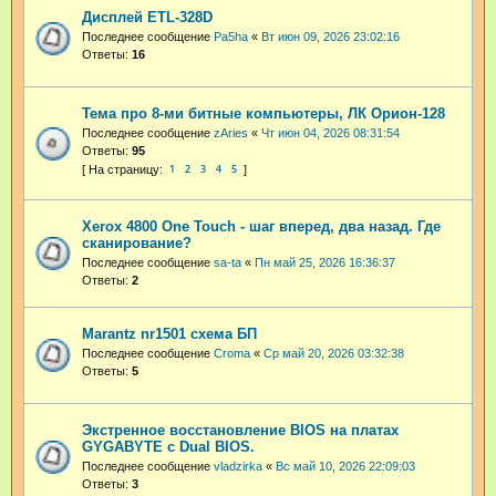
Дисплей ETL-328D
Последнее сообщение
Pa5ha
«
Вт июн 09, 2026 23:02:16
Ответы:
16
Тема про 8-ми битные компьютеры, ЛК Орион-128
Последнее сообщение
zAries
«
Чт июн 04, 2026 08:31:54
Ответы:
95
1
2
3
4
5
Xerox 4800 One Touch - шаг вперед, два назад. Где
сканирование?
Последнее сообщение
sa-ta
«
Пн май 25, 2026 16:36:37
Ответы:
2
Marantz nr1501 схема БП
Последнее сообщение
Croma
«
Ср май 20, 2026 03:32:38
Ответы:
5
Экстренное восстановление BIOS на платах
GYGABYTE с Dual BIOS.
Последнее сообщение
vladzirka
«
Вс май 10, 2026 22:09:03
Ответы:
3