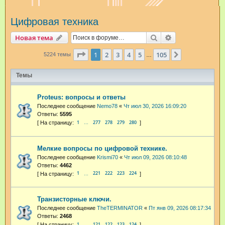
и
Цифровая техника
с
к
Поиск
Расширенный п
Новая тема
Страница
1
из
105
1
2
3
4
5
105
След.
5224 темы
…
Темы
Proteus: вопросы и ответы
Последнее сообщение
Nemo78
«
Чт июл 30, 2026 16:09:20
Ответы:
5595
1
277
278
279
280
…
Мелкие вопросы по цифровой технике.
Последнее сообщение
Krismi70
«
Чт июл 09, 2026 08:10:48
Ответы:
4462
1
221
222
223
224
…
Транзисторные ключи.
Последнее сообщение
TheTERMINATOR
«
Пт янв 09, 2026 08:17:34
Ответы:
2468
1
121
122
123
124
…