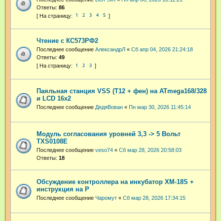
Ответы:
86
1
2
3
4
5
Чтение с КС573РФ2
Последнее сообщение
АлександрЛ
«
Сб апр 04, 2026 21:24:18
Ответы:
49
1
2
3
Паяльная станция VSS (T12 + фен) на ATmega168/328
и LCD 16x2
Последнее сообщение
ДядяВован
«
Пн мар 30, 2026 11:45:14
Модуль согласования уровней 3,3 -> 5 Вольт
TXS0108E
Последнее сообщение
veso74
«
Сб мар 28, 2026 20:58:03
Ответы:
18
Обсуждение контроллера на инкубатор XM-18S +
инструкция на Р
Последнее сообщение
Чаромут
«
Сб мар 28, 2026 17:34:15