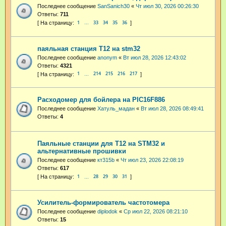
Последнее сообщение
SanSanich30
«
Чт июл 30, 2026 00:26:30
Ответы:
711
1
33
34
35
36
…
паяльная станция T12 на stm32
Последнее сообщение
anonym
«
Вт июл 28, 2026 12:43:02
Ответы:
4321
1
214
215
216
217
…
Расходомер для бойлера на PIC16F886
Последнее сообщение
Хатуль_мадан
«
Вт июл 28, 2026 08:49:41
Ответы:
4
Паяльные станции для T12 на STM32 и
альтернативные прошивки
Последнее сообщение
кт315b
«
Чт июл 23, 2026 22:08:19
Ответы:
617
1
28
29
30
31
…
Усилитель-формирователь частотомера
Последнее сообщение
diplodok
«
Ср июл 22, 2026 08:21:10
Ответы:
15