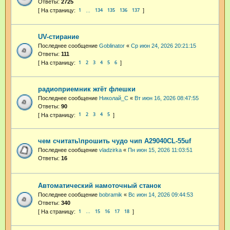
Ответы:
2725
1
134
135
136
137
…
UV-стирание
Последнее сообщение
Goblinator
«
Ср июн 24, 2026 20:21:15
Ответы:
111
1
2
3
4
5
6
радиоприемник жгёт флешки
Последнее сообщение
Николай_С
«
Вт июн 16, 2026 08:47:55
Ответы:
90
1
2
3
4
5
чем считать\прошить чудо чип А29040CL-55uf
Последнее сообщение
vladzirka
«
Пн июн 15, 2026 11:03:51
Ответы:
16
Автоматический намоточный станок
Последнее сообщение
bobramik
«
Вс июн 14, 2026 09:44:53
Ответы:
340
1
15
16
17
18
…