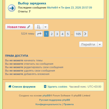
Выбор зарядника
Последнее сообщение
MisHel64
«
Пн фев 23, 2026 20:57:09
Ответы:
7
Новая тема
Страница
1
из
105
1
2
3
4
5
105
След.
5224 темы
…
Перейти
ПРАВА ДОСТУПА
Вы
не можете
начинать темы
Вы
не можете
отвечать на сообщения
Вы
не можете
редактировать свои сообщения
Вы
не можете
удалять свои сообщения
Вы
не можете
добавлять вложения
Список форумов
Удалить cookies
Часовой пояс:
UTC+03:00
Создано на основе
phpBB
® Forum Software © phpBB Limited
Русская поддержка phpBB
Конфиденциальность
|
Правила