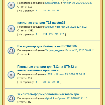
Последнее сообщение
SanSanich30
«
Чт июл 30, 2026 00:26:30
Ответы:
711
1
33
34
35
36
…
паяльная станция T12 на stm32
Последнее сообщение
anonym
«
Вт июл 28, 2026 12:43:02
Ответы:
4321
1
214
215
216
217
…
Расходомер для бойлера на PIC16F886
Последнее сообщение
Хатуль_мадан
«
Вт июл 28, 2026 08:49:41
Ответы:
4
Паяльные станции для T12 на STM32 и
альтернативные прошивки
Последнее сообщение
кт315b
«
Чт июл 23, 2026 22:08:19
Ответы:
617
1
28
29
30
31
…
Усилитель-формирователь частотомера
Последнее сообщение
diplodok
«
Ср июл 22, 2026 08:21:10
Ответы:
15