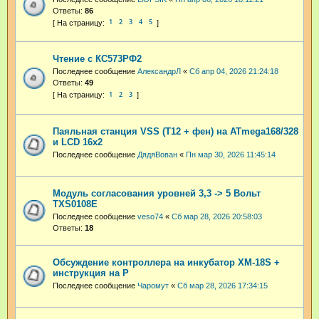
Ответы:
86
1
2
3
4
5
Чтение с КС573РФ2
Последнее сообщение
АлександрЛ
«
Сб апр 04, 2026 21:24:18
Ответы:
49
1
2
3
Паяльная станция VSS (T12 + фен) на ATmega168/328
и LCD 16x2
Последнее сообщение
ДядяВован
«
Пн мар 30, 2026 11:45:14
Модуль согласования уровней 3,3 -> 5 Вольт
TXS0108E
Последнее сообщение
veso74
«
Сб мар 28, 2026 20:58:03
Ответы:
18
Обсуждение контроллера на инкубатор XM-18S +
инструкция на Р
Последнее сообщение
Чаромут
«
Сб мар 28, 2026 17:34:15