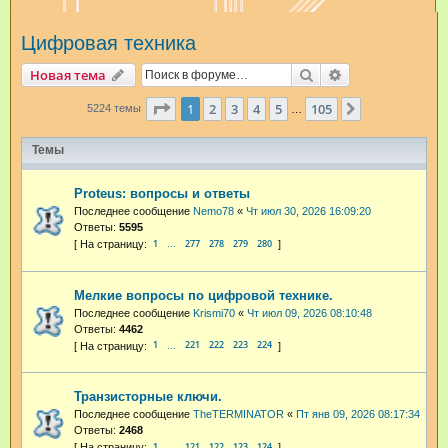
и
Цифровая техника
с
к
Поиск
Расширенный п
Новая тема
Страница
1
из
105
1
2
3
4
5
105
След.
5224 темы
…
Темы
Proteus: вопросы и ответы
Последнее сообщение
Nemo78
«
Чт июл 30, 2026 16:09:20
Ответы:
5595
1
277
278
279
280
…
Мелкие вопросы по цифровой технике.
Последнее сообщение
Krismi70
«
Чт июл 09, 2026 08:10:48
Ответы:
4462
1
221
222
223
224
…
Транзисторные ключи.
Последнее сообщение
TheTERMINATOR
«
Пт янв 09, 2026 08:17:34
Ответы:
2468
1
121
122
123
124
…