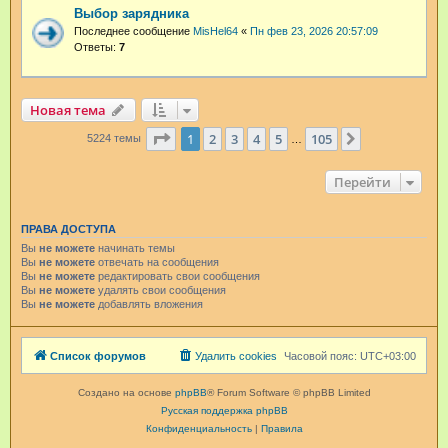
Выбор зарядника
Последнее сообщение
MisHel64
«
Пн фев 23, 2026 20:57:09
Ответы:
7
Новая тема
Страница
1
из
105
1
2
3
4
5
105
След.
5224 темы
…
Перейти
ПРАВА ДОСТУПА
Вы
не можете
начинать темы
Вы
не можете
отвечать на сообщения
Вы
не можете
редактировать свои сообщения
Вы
не можете
удалять свои сообщения
Вы
не можете
добавлять вложения
Список форумов
Удалить cookies
Часовой пояс:
UTC+03:00
Создано на основе
phpBB
® Forum Software © phpBB Limited
Русская поддержка phpBB
Конфиденциальность
|
Правила