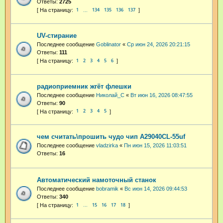
Ответы:
2725
1
134
135
136
137
…
UV-стирание
Последнее сообщение
Goblinator
«
Ср июн 24, 2026 20:21:15
Ответы:
111
1
2
3
4
5
6
радиоприемник жгёт флешки
Последнее сообщение
Николай_С
«
Вт июн 16, 2026 08:47:55
Ответы:
90
1
2
3
4
5
чем считать\прошить чудо чип А29040CL-55uf
Последнее сообщение
vladzirka
«
Пн июн 15, 2026 11:03:51
Ответы:
16
Автоматический намоточный станок
Последнее сообщение
bobramik
«
Вс июн 14, 2026 09:44:53
Ответы:
340
1
15
16
17
18
…