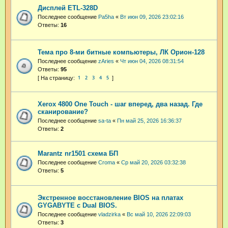
Дисплей ETL-328D
Последнее сообщение
Pa5ha
«
Вт июн 09, 2026 23:02:16
Ответы:
16
Тема про 8-ми битные компьютеры, ЛК Орион-128
Последнее сообщение
zAries
«
Чт июн 04, 2026 08:31:54
Ответы:
95
1
2
3
4
5
Xerox 4800 One Touch - шаг вперед, два назад. Где
сканирование?
Последнее сообщение
sa-ta
«
Пн май 25, 2026 16:36:37
Ответы:
2
Marantz nr1501 схема БП
Последнее сообщение
Croma
«
Ср май 20, 2026 03:32:38
Ответы:
5
Экстренное восстановление BIOS на платах
GYGABYTE с Dual BIOS.
Последнее сообщение
vladzirka
«
Вс май 10, 2026 22:09:03
Ответы:
3