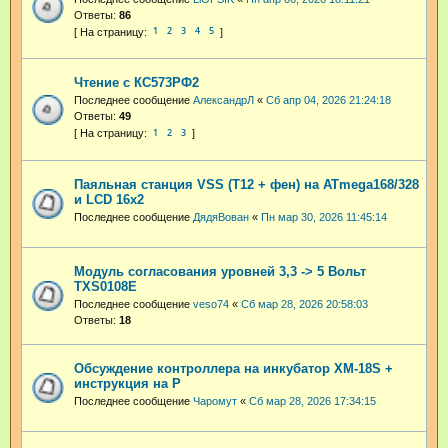
Ответы:
86
1
2
3
4
5
Чтение с КС573РФ2
Последнее сообщение
АлександрЛ
«
Сб апр 04, 2026 21:24:18
Ответы:
49
1
2
3
Паяльная станция VSS (T12 + фен) на ATmega168/328
и LCD 16x2
Последнее сообщение
ДядяВован
«
Пн мар 30, 2026 11:45:14
Модуль согласования уровней 3,3 -> 5 Вольт
TXS0108E
Последнее сообщение
veso74
«
Сб мар 28, 2026 20:58:03
Ответы:
18
Обсуждение контроллера на инкубатор XM-18S +
инструкция на Р
Последнее сообщение
Чаромут
«
Сб мар 28, 2026 17:34:15