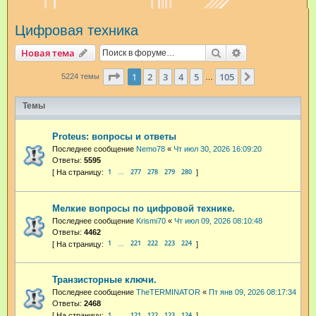
и
Цифровая техника
с
к
Поиск
Расширенный п
Новая тема
Страница
1
из
105
1
2
3
4
5
105
След.
5224 темы
…
Темы
Proteus: вопросы и ответы
Последнее сообщение
Nemo78
«
Чт июл 30, 2026 16:09:20
Ответы:
5595
1
277
278
279
280
…
Мелкие вопросы по цифровой технике.
Последнее сообщение
Krismi70
«
Чт июл 09, 2026 08:10:48
Ответы:
4462
1
221
222
223
224
…
Транзисторные ключи.
Последнее сообщение
TheTERMINATOR
«
Пт янв 09, 2026 08:17:34
Ответы:
2468
1
121
122
123
124
…