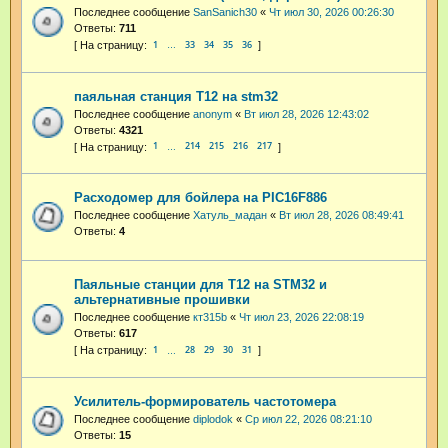
Последнее сообщение
SanSanich30
«
Чт июл 30, 2026 00:26:30
Ответы:
711
1
33
34
35
36
…
паяльная станция T12 на stm32
Последнее сообщение
anonym
«
Вт июл 28, 2026 12:43:02
Ответы:
4321
1
214
215
216
217
…
Расходомер для бойлера на PIC16F886
Последнее сообщение
Хатуль_мадан
«
Вт июл 28, 2026 08:49:41
Ответы:
4
Паяльные станции для T12 на STM32 и
альтернативные прошивки
Последнее сообщение
кт315b
«
Чт июл 23, 2026 22:08:19
Ответы:
617
1
28
29
30
31
…
Усилитель-формирователь частотомера
Последнее сообщение
diplodok
«
Ср июл 22, 2026 08:21:10
Ответы:
15