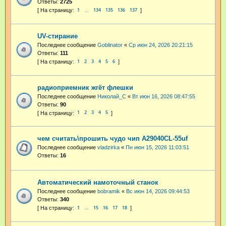
Ответы:
2725
1
134
135
136
137
…
UV-стирание
Последнее сообщение
Goblinator
«
Ср июн 24, 2026 20:21:15
Ответы:
111
1
2
3
4
5
6
радиоприемник жгёт флешки
Последнее сообщение
Николай_С
«
Вт июн 16, 2026 08:47:55
Ответы:
90
1
2
3
4
5
чем считать\прошить чудо чип А29040CL-55uf
Последнее сообщение
vladzirka
«
Пн июн 15, 2026 11:03:51
Ответы:
16
Автоматический намоточный станок
Последнее сообщение
bobramik
«
Вс июн 14, 2026 09:44:53
Ответы:
340
1
15
16
17
18
…