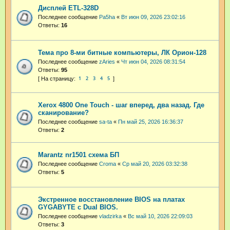
Дисплей ETL-328D
Последнее сообщение
Pa5ha
«
Вт июн 09, 2026 23:02:16
Ответы:
16
Тема про 8-ми битные компьютеры, ЛК Орион-128
Последнее сообщение
zAries
«
Чт июн 04, 2026 08:31:54
Ответы:
95
1
2
3
4
5
Xerox 4800 One Touch - шаг вперед, два назад. Где
сканирование?
Последнее сообщение
sa-ta
«
Пн май 25, 2026 16:36:37
Ответы:
2
Marantz nr1501 схема БП
Последнее сообщение
Croma
«
Ср май 20, 2026 03:32:38
Ответы:
5
Экстренное восстановление BIOS на платах
GYGABYTE с Dual BIOS.
Последнее сообщение
vladzirka
«
Вс май 10, 2026 22:09:03
Ответы:
3