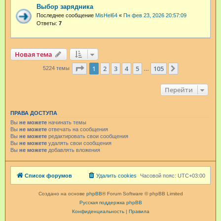
Выбор зарядника
Последнее сообщение
MisHel64
«
Пн фев 23, 2026 20:57:09
Ответы:
7
Новая тема
Страница
1
из
105
1
2
3
4
5
105
След.
5224 темы
…
Перейти
ПРАВА ДОСТУПА
Вы
не можете
начинать темы
Вы
не можете
отвечать на сообщения
Вы
не можете
редактировать свои сообщения
Вы
не можете
удалять свои сообщения
Вы
не можете
добавлять вложения
Список форумов
Удалить cookies
Часовой пояс:
UTC+03:00
Создано на основе
phpBB
® Forum Software © phpBB Limited
Русская поддержка phpBB
Конфиденциальность
|
Правила