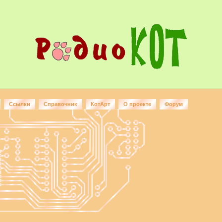
Ссылки
Справочник
КотАрт
О проекте
Форум