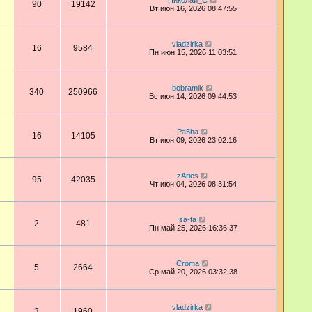
Николай_С
90
19142
Вт июн 16, 2026 08:47:55
vladzirka
16
9584
Пн июн 15, 2026 11:03:51
bobramik
340
250966
Вс июн 14, 2026 09:44:53
Pa5ha
16
14105
Вт июн 09, 2026 23:02:16
zAries
95
42035
Чт июн 04, 2026 08:31:54
sa-ta
2
481
Пн май 25, 2026 16:36:37
Croma
5
2664
Ср май 20, 2026 03:32:38
vladzirka
3
1960