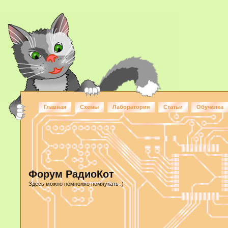
Главная
Схемы
Лаборатория
Статьи
Обучалка
Форум РадиоКот
Здесь можно немножко помяукать :)