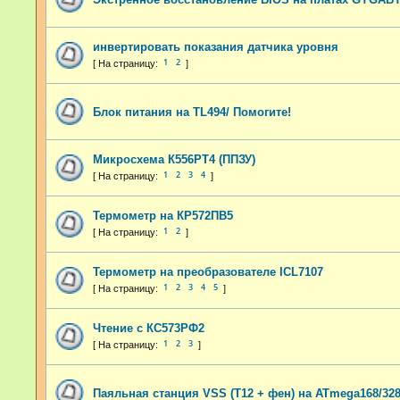
инвертировать показания датчика уровня
1
2
Блок питания на TL494/ Помогите!
Микросхема К556РТ4 (ППЗУ)
1
2
3
4
Термометр на КР572ПВ5
1
2
Термометр на преобразователе ICL7107
1
2
3
4
5
Чтение с КС573РФ2
1
2
3
Паяльная станция VSS (T12 + фен) на ATmega168/328