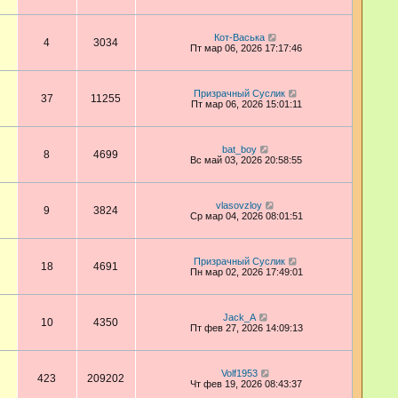
Кот-Васька
4
3034
Пт мар 06, 2026 17:17:46
Призрачный Суслик
37
11255
Пт мар 06, 2026 15:01:11
bat_boy
8
4699
Вс май 03, 2026 20:58:55
vlasovzloy
9
3824
Ср мар 04, 2026 08:01:51
Призрачный Суслик
18
4691
Пн мар 02, 2026 17:49:01
Jack_A
10
4350
Пт фев 27, 2026 14:09:13
Volf1953
423
209202
Чт фев 19, 2026 08:43:37