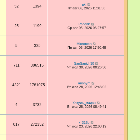
akl
52
1394
Чт авг 06, 2026 11:31:53
Pedenk
25
1199
Ср авг 05, 2026 06:27:57
Microtech
5
325
Пн авг 03, 2026 17:50:48
SanSanich30
711
306515
Чт июл 30, 2026 00:26:30
anonym
4321
1781075
Вт июл 28, 2026 12:43:02
Хатуль_мадан
4
3732
Вт июл 28, 2026 08:49:41
кт315b
617
272352
Чт июл 23, 2026 22:08:19