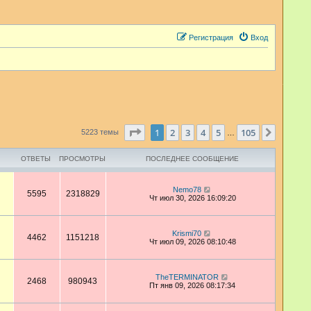
Регистрация
Вход
Страница
1
из
105
1
2
3
4
5
105
След.
5223 темы
…
ОТВЕТЫ
ПРОСМОТРЫ
ПОСЛЕДНЕЕ СООБЩЕНИЕ
Nemo78
5595
2318829
Чт июл 30, 2026 16:09:20
Krismi70
4462
1151218
Чт июл 09, 2026 08:10:48
TheTERMINATOR
2468
980943
Пт янв 09, 2026 08:17:34