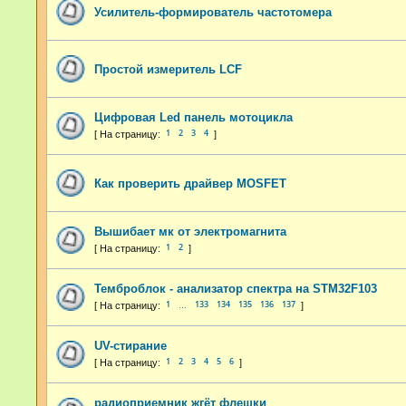
Усилитель-формирователь частотомера
Простой измеритель LCF
Цифровая Led панель мотоцикла
1
2
3
4
Как проверить драйвер MOSFET
Вышибает мк от электромагнита
1
2
Темброблок - анализатор спектра на STM32F103
1
133
134
135
136
137
…
UV-стирание
1
2
3
4
5
6
радиоприемник жгёт флешки