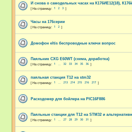
И снова о самодельных часах на К176ИЕ12(18), К176
1
2
3
Часы на 176серии
1
2
Домофон eltis беспроводные ключи вопрос
Паяльник CXG E60WT (схема, доработка)
1
32
33
34
35
36
…
паяльная станция T12 на stm32
1
213
214
215
216
217
…
Расходомер для бойлера на PIC16F886
Паяльные станции для T12 на STM32 и альтернати
1
27
28
29
30
31
…