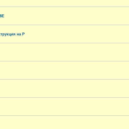
08E
трукция на Р