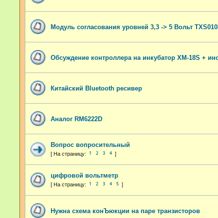
Модуль согласования уровней 3,3 -> 5 Вольт TXS01
Обсуждение контроллера на инкубатор XM-18S + инс
Китайский Bluetooth ресивер
Аналог RM6222D
Вопрос вопросительный
1
2
3
4
цифровой вольтметр
1
2
3
4
5
Нужна схема конЪюкции на паре транзисторов