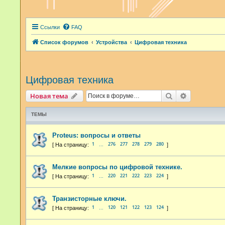
Ссылки
FAQ
Список форумов
Устройства
Цифровая техника
Цифровая техника
Поиск
Расширенн
Новая тема
ТЕМЫ
Proteus: вопросы и ответы
1
276
277
278
279
280
…
Мелкие вопросы по цифровой технике.
1
220
221
222
223
224
…
Транзисторные ключи.
1
120
121
122
123
124
…