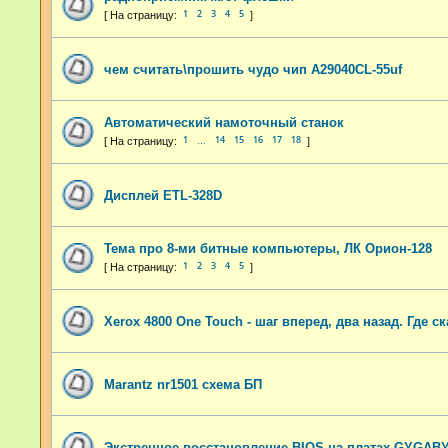
1
2
3
4
5
чем считать\прошить чудо чип А29040CL-55uf
Автоматический намоточный станок
1
14
15
16
17
18
…
Дисплей ETL-328D
Тема про 8-ми битные компьютеры, ЛК Орион-128
1
2
3
4
5
Xerox 4800 One Touch - шаг вперед, два назад. Где 
Marantz nr1501 схема БП
Экстренное восстановление BIOS на платах GYGABY