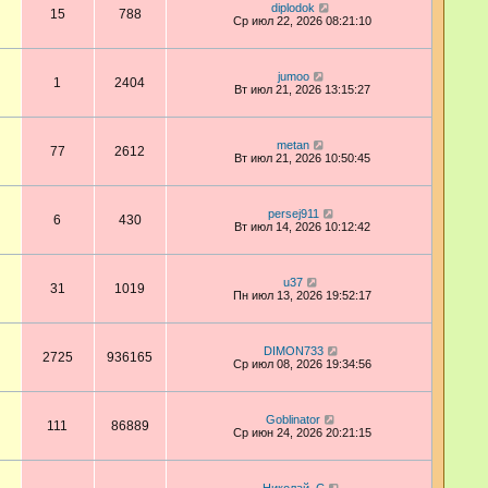
diplodok
15
788
Ср июл 22, 2026 08:21:10
jumoo
1
2404
Вт июл 21, 2026 13:15:27
metan
77
2612
Вт июл 21, 2026 10:50:45
persej911
6
430
Вт июл 14, 2026 10:12:42
u37
31
1019
Пн июл 13, 2026 19:52:17
DIMON733
2725
936165
Ср июл 08, 2026 19:34:56
Goblinator
111
86889
Ср июн 24, 2026 20:21:15