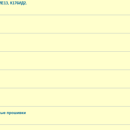
ИЕ13, К176ИД2.
вные прошивки