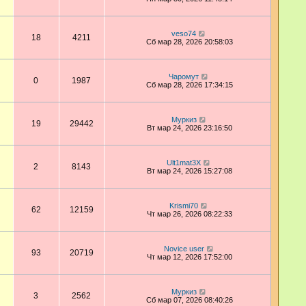
veso74
18
4211
Сб мар 28, 2026 20:58:03
Чаромут
0
1987
Сб мар 28, 2026 17:34:15
Муркиз
19
29442
Вт мар 24, 2026 23:16:50
Ult1mat3X
2
8143
Вт мар 24, 2026 15:27:08
Krismi70
62
12159
Чт мар 26, 2026 08:22:33
Novice user
93
20719
Чт мар 12, 2026 17:52:00
Муркиз
3
2562
Сб мар 07, 2026 08:40:26