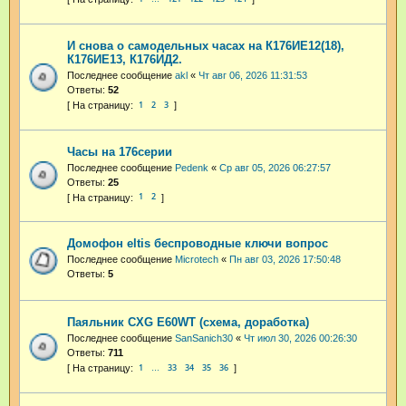
И снова о самодельных часах на К176ИЕ12(18),
К176ИЕ13, К176ИД2.
Последнее сообщение
akl
«
Чт авг 06, 2026 11:31:53
Ответы:
52
1
2
3
Часы на 176серии
Последнее сообщение
Pedenk
«
Ср авг 05, 2026 06:27:57
Ответы:
25
1
2
Домофон eltis беспроводные ключи вопрос
Последнее сообщение
Microtech
«
Пн авг 03, 2026 17:50:48
Ответы:
5
Паяльник CXG E60WT (схема, доработка)
Последнее сообщение
SanSanich30
«
Чт июл 30, 2026 00:26:30
Ответы:
711
1
33
34
35
36
…