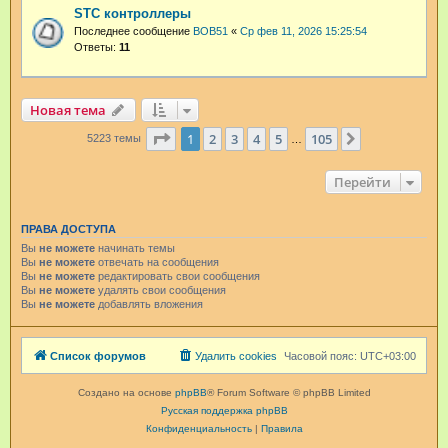
STC контроллеры
Последнее сообщение
BOB51
«
Ср фев 11, 2026 15:25:54
Ответы:
11
Новая тема
Страница
1
из
105
1
2
3
4
5
105
След.
5223 темы
…
Перейти
ПРАВА ДОСТУПА
Вы
не можете
начинать темы
Вы
не можете
отвечать на сообщения
Вы
не можете
редактировать свои сообщения
Вы
не можете
удалять свои сообщения
Вы
не можете
добавлять вложения
Список форумов
Удалить cookies
Часовой пояс:
UTC+03:00
Создано на основе
phpBB
® Forum Software © phpBB Limited
Русская поддержка phpBB
Конфиденциальность
|
Правила