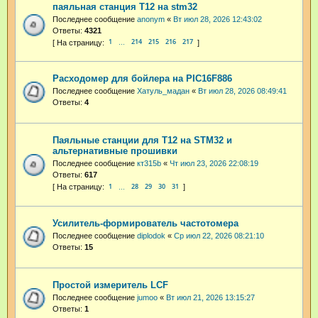
паяльная станция T12 на stm32
Последнее сообщение
anonym
«
Вт июл 28, 2026 12:43:02
Ответы:
4321
1
214
215
216
217
…
Расходомер для бойлера на PIC16F886
Последнее сообщение
Хатуль_мадан
«
Вт июл 28, 2026 08:49:41
Ответы:
4
Паяльные станции для T12 на STM32 и
альтернативные прошивки
Последнее сообщение
кт315b
«
Чт июл 23, 2026 22:08:19
Ответы:
617
1
28
29
30
31
…
Усилитель-формирователь частотомера
Последнее сообщение
diplodok
«
Ср июл 22, 2026 08:21:10
Ответы:
15
Простой измеритель LCF
Последнее сообщение
jumoo
«
Вт июл 21, 2026 13:15:27
Ответы:
1