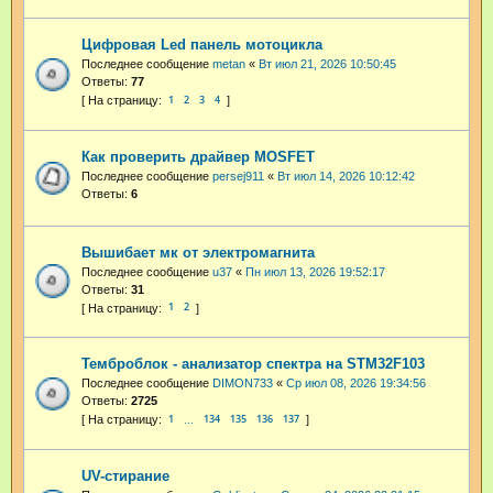
Цифровая Led панель мотоцикла
Последнее сообщение
metan
«
Вт июл 21, 2026 10:50:45
Ответы:
77
1
2
3
4
Как проверить драйвер MOSFET
Последнее сообщение
persej911
«
Вт июл 14, 2026 10:12:42
Ответы:
6
Вышибает мк от электромагнита
Последнее сообщение
u37
«
Пн июл 13, 2026 19:52:17
Ответы:
31
1
2
Темброблок - анализатор спектра на STM32F103
Последнее сообщение
DIMON733
«
Ср июл 08, 2026 19:34:56
Ответы:
2725
1
134
135
136
137
…
UV-стирание