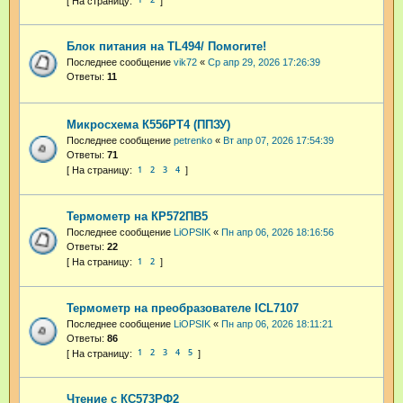
Блок питания на TL494/ Помогите!
Последнее сообщение
vik72
«
Ср апр 29, 2026 17:26:39
Ответы:
11
Микросхема К556РТ4 (ППЗУ)
Последнее сообщение
petrenko
«
Вт апр 07, 2026 17:54:39
Ответы:
71
1
2
3
4
Термометр на КР572ПВ5
Последнее сообщение
LiOPSIK
«
Пн апр 06, 2026 18:16:56
Ответы:
22
1
2
Термометр на преобразователе ICL7107
Последнее сообщение
LiOPSIK
«
Пн апр 06, 2026 18:11:21
Ответы:
86
1
2
3
4
5
Чтение с КС573РФ2