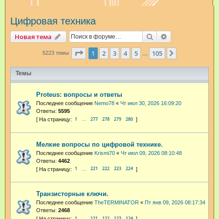
и
Цифровая техника
с
к
Поиск
Расширенный п
Новая тема
Страница
1
из
105
1
2
3
4
5
105
След.
5223 темы
…
Темы
Proteus: вопросы и ответы
Последнее сообщение
Nemo78
«
Чт июл 30, 2026 16:09:20
Ответы:
5595
1
277
278
279
280
…
Мелкие вопросы по цифровой технике.
Последнее сообщение
Krismi70
«
Чт июл 09, 2026 08:10:48
Ответы:
4462
1
221
222
223
224
…
Транзисторные ключи.
Последнее сообщение
TheTERMINATOR
«
Пт янв 09, 2026 08:17:34
Ответы:
2468
1
121
122
123
124
…