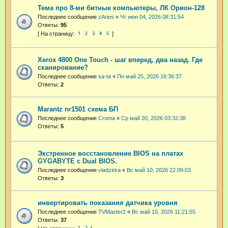
Тема про 8-ми битные компьютеры, ЛК Орион-128
Последнее сообщение
zAries
«
Чт июн 04, 2026 08:31:54
Ответы:
95
1
2
3
4
5
Xerox 4800 One Touch - шаг вперед, два назад. Где
сканирование?
Последнее сообщение
sa-ta
«
Пн май 25, 2026 16:36:37
Ответы:
2
Marantz nr1501 схема БП
Последнее сообщение
Croma
«
Ср май 20, 2026 03:32:38
Ответы:
5
Экстренное восстановление BIOS на платах
GYGABYTE с Dual BIOS.
Последнее сообщение
vladzirka
«
Вс май 10, 2026 22:09:03
Ответы:
3
инвертировать показания датчика уровня
Последнее сообщение
TVMaster2
«
Вс май 10, 2026 11:21:55
Ответы:
37
1
2