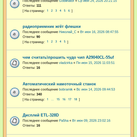
Последнее сообщение
Goblinator
«
Ср июн 24, 2026 20:21:15
Ответы:
111
1
2
3
4
5
6
радиоприемник жгёт флешки
Последнее сообщение
Николай_С
«
Вт июн 16, 2026 08:47:55
Ответы:
90
1
2
3
4
5
чем считать\прошить чудо чип А29040CL-55uf
Последнее сообщение
vladzirka
«
Пн июн 15, 2026 11:03:51
Ответы:
16
Автоматический намоточный станок
Последнее сообщение
bobramik
«
Вс июн 14, 2026 09:44:53
Ответы:
340
1
15
16
17
18
…
Дисплей ETL-328D
Последнее сообщение
Pa5ha
«
Вт июн 09, 2026 23:02:16
Ответы:
16