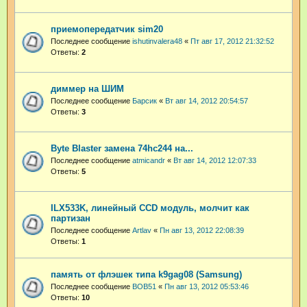
приемопередатчик sim20
Последнее сообщение
ishutinvalera48
«
Пт авг 17, 2012 21:32:52
Ответы:
2
диммер на ШИМ
Последнее сообщение
Барсик
«
Вт авг 14, 2012 20:54:57
Ответы:
3
Byte Blaster замена 74hc244 на...
Последнее сообщение
atmicandr
«
Вт авг 14, 2012 12:07:33
Ответы:
5
ILX533K, линейный CCD модуль, молчит как
партизан
Последнее сообщение
Artlav
«
Пн авг 13, 2012 22:08:39
Ответы:
1
память от флэшек типа k9gag08 (Samsung)
Последнее сообщение
BOB51
«
Пн авг 13, 2012 05:53:46
Ответы:
10