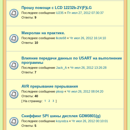
Прошу помощи с LCD 12232b-2Y(F)LG
Последнее сообщение
U235
«
Пт июл 27, 2012 07:30:37
Ответы:
9
Микролан на практике.
Последнее сообщение
lkote68
«
Чт июл 26, 2012 16:14:10
Ответы:
10
Влияние передачи данных по USART на выполнение
программы
Последнее сообщение
Jack_A
«
Чт июл 26, 2012 13:26:28
Ответы:
7
AVR прерывание прерывания
Последнее сообщение
ploop
«
Чт июл 26, 2012 08:04:20
Ответы:
40
1
2
3
Сниффинг SPI шины дисплея GDM0801(g)
Последнее сообщение
koyodza
«
Чт июл 26, 2012 00:10:01
Ответы:
5