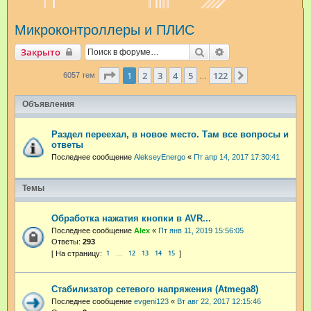
и
Микроконтроллеры и ПЛИС
с
к
Поиск
Расширенный пои
Закрыто
Страница
1
из
122
1
2
3
4
5
122
След.
6057 тем
…
Объявления
Раздел переехал, в новое место. Там все вопросы и
ответы
Последнее сообщение
AlekseyEnergo
«
Пт апр 14, 2017 17:30:41
Темы
Обработка нажатия кнопки в AVR...
Последнее сообщение
Аlex
«
Пт янв 11, 2019 15:56:05
Ответы:
293
1
12
13
14
15
…
Стабилизатор сетевого напряжения (Atmega8)
Последнее сообщение
evgeni123
«
Вт авг 22, 2017 12:15:46