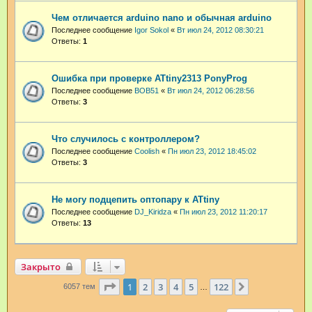
Чем отличается arduino nano и обычная arduino
Последнее сообщение
Igor Sokol
«
Вт июл 24, 2012 08:30:21
Ответы:
1
Ошибка при проверке ATtiny2313 PonyProg
Последнее сообщение
BOB51
«
Вт июл 24, 2012 06:28:56
Ответы:
3
Что случилось с контроллером?
Последнее сообщение
Coolish
«
Пн июл 23, 2012 18:45:02
Ответы:
3
Не могу подцепить оптопару к ATtiny
Последнее сообщение
DJ_Kiridza
«
Пн июл 23, 2012 11:20:17
Ответы:
13
Закрыто
Страница
1
из
122
1
2
3
4
5
122
След.
6057 тем
…