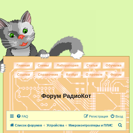
Главная
Схемы
Лаборатория
Статьи
Обучалка
Ссылки
Справочник
КотАрт
О проекте
Форум
Форум РадиоКот
FAQ
Регистрация
Вход
П
Список форумов
Устройства
Микроконтроллеры и ПЛИС
о