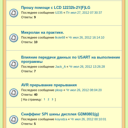
Прошу помощи с LCD 12232b-2Y(F)LG
Последнее сообщение
U235
«
Пт июл 27, 2012 07:30:37
Ответы:
9
Микролан на практике.
Последнее сообщение
lkote68
«
Чт июл 26, 2012 16:14:10
Ответы:
10
Влияние передачи данных по USART на выполнение
программы
Последнее сообщение
Jack_A
«
Чт июл 26, 2012 13:26:28
Ответы:
7
AVR прерывание прерывания
Последнее сообщение
ploop
«
Чт июл 26, 2012 08:04:20
Ответы:
40
1
2
3
Сниффинг SPI шины дисплея GDM0801(g)
Последнее сообщение
koyodza
«
Чт июл 26, 2012 00:10:01
Ответы:
5