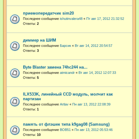
приемопередатчик sim20
Последнее сообщение
ishutinvalera48
«
Пт авг 17, 2012 21:32:52
Ответы:
2
диммер на ШИМ
Последнее сообщение
Барсик
«
Вт авг 14, 2012 20:54:57
Ответы:
3
Byte Blaster замена 74hc244 на...
Последнее сообщение
atmicandr
«
Вт авг 14, 2012 12:07:33
Ответы:
5
ILX533K, линейный CCD модуль, молчит как
партизан
Последнее сообщение
Artlav
«
Пн авг 13, 2012 22:08:39
Ответы:
1
память от флэшек типа k9gag08 (Samsung)
Последнее сообщение
BOB51
«
Пн авг 13, 2012 05:53:46
Ответы:
10