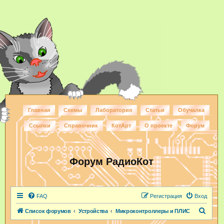
Главная
Схемы
Лаборатория
Статьи
Обучалка
Ссылки
Справочник
КотАрт
О проекте
Форум
Форум РадиоКот
FAQ
Регистрация
Вход
П
Список форумов
Устройства
Микроконтроллеры и ПЛИС
о