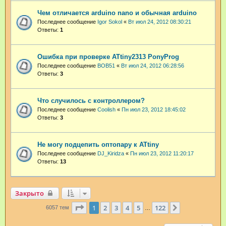
Чем отличается arduino nano и обычная arduino
Последнее сообщение
Igor Sokol
«
Вт июл 24, 2012 08:30:21
Ответы:
1
Ошибка при проверке ATtiny2313 PonyProg
Последнее сообщение
BOB51
«
Вт июл 24, 2012 06:28:56
Ответы:
3
Что случилось с контроллером?
Последнее сообщение
Coolish
«
Пн июл 23, 2012 18:45:02
Ответы:
3
Не могу подцепить оптопару к ATtiny
Последнее сообщение
DJ_Kiridza
«
Пн июл 23, 2012 11:20:17
Ответы:
13
Закрыто
Страница
1
из
122
1
2
3
4
5
122
След.
6057 тем
…