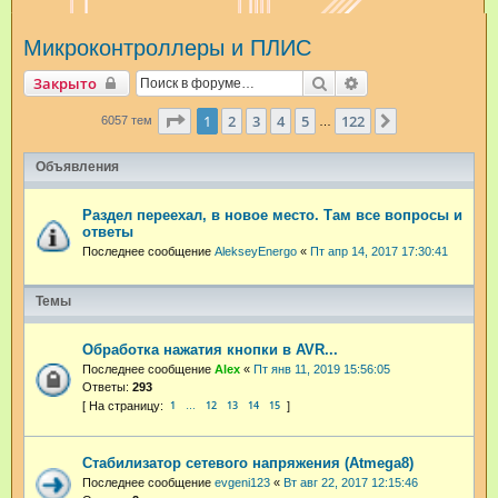
и
Микроконтроллеры и ПЛИС
с
к
Поиск
Расширенный пои
Закрыто
Страница
1
из
122
1
2
3
4
5
122
След.
6057 тем
…
Объявления
Раздел переехал, в новое место. Там все вопросы и
ответы
Последнее сообщение
AlekseyEnergo
«
Пт апр 14, 2017 17:30:41
Темы
Обработка нажатия кнопки в AVR...
Последнее сообщение
Аlex
«
Пт янв 11, 2019 15:56:05
Ответы:
293
1
12
13
14
15
…
Стабилизатор сетевого напряжения (Atmega8)
Последнее сообщение
evgeni123
«
Вт авг 22, 2017 12:15:46