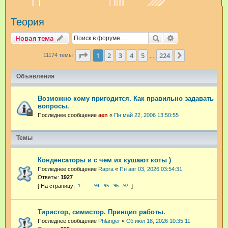
и
Теория
с
к
Поиск
Расширенный п
Новая тема
Страница
1
из
224
1
2
3
4
5
224
След.
11174 темы
…
Объявления
Возможно кому пригодится. Как правильно задавать
вопросы.
Последнее сообщение
aen
«
Пн май 22, 2006 13:50:55
Темы
Конденсаторы и с чем их кушают коты )
Последнее сообщение
Rapra
«
Пн авг 03, 2026 03:54:31
Ответы:
1927
1
94
95
96
97
…
Тиристор, симистор. Принцип работы.
Последнее сообщение
Phlanger
«
Сб июл 18, 2026 10:35:11