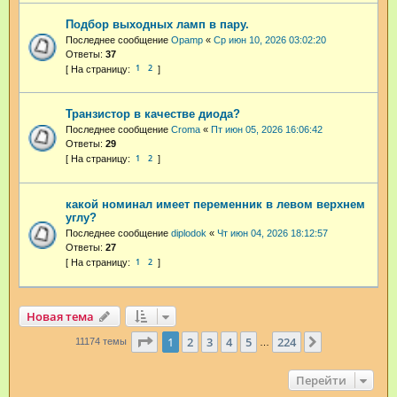
Подбор выходных ламп в пару.
Последнее сообщение
Opamp
«
Ср июн 10, 2026 03:02:20
Ответы:
37
1
2
Транзистор в качестве диода?
Последнее сообщение
Croma
«
Пт июн 05, 2026 16:06:42
Ответы:
29
1
2
какой номинал имеет переменник в левом верхнем
углу?
Последнее сообщение
diplodok
«
Чт июн 04, 2026 18:12:57
Ответы:
27
1
2
Новая тема
Страница
1
из
224
1
2
3
4
5
224
След.
11174 темы
…
Перейти