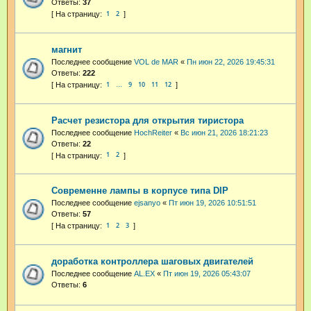
Ответы:
37
1
2
магнит
Последнее сообщение
VOL de MAR
«
Пн июн 22, 2026 19:45:31
Ответы:
222
1
9
10
11
12
…
Расчет резистора для открытия тиристора
Последнее сообщение
HochReiter
«
Вс июн 21, 2026 18:21:23
Ответы:
22
1
2
Современне лампы в корпусе типа DIP
Последнее сообщение
ejsanyo
«
Пт июн 19, 2026 10:51:51
Ответы:
57
1
2
3
доработка контроллера шаговых двигателей
Последнее сообщение
AL.EX
«
Пт июн 19, 2026 05:43:07
Ответы:
6