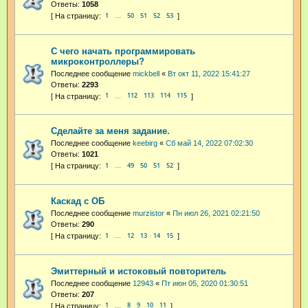
Ответы:
1058
1
50
51
52
53
…
С чего начать программировать
микроконтроллеры?
Последнее сообщение
mickbell
«
Вт окт 11, 2022 15:41:27
Ответы:
2293
1
112
113
114
115
…
Сделайте за меня задание.
Последнее сообщение
keebirg
«
Сб май 14, 2022 07:02:30
Ответы:
1021
1
49
50
51
52
…
Каскад с ОБ
Последнее сообщение
murzistor
«
Пн июл 26, 2021 02:21:50
Ответы:
290
1
12
13
14
15
…
Эмиттерный и истоковый повторитель
Последнее сообщение
12943
«
Пт июн 05, 2020 01:30:51
Ответы:
207
1
8
9
10
11
…