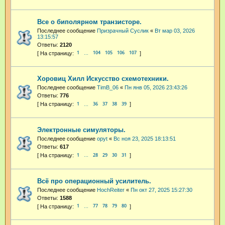
Все о биполярном транзисторе.
Последнее сообщение
Призрачный Суслик
«
Вт мар 03, 2026
13:15:57
Ответы:
2120
1
104
105
106
107
…
Хоровиц Хилл Искусство схемотехники.
Последнее сообщение
TimB_06
«
Пн янв 05, 2026 23:43:26
Ответы:
776
1
36
37
38
39
…
Электронные симуляторы.
Последнее сообщение
opyt
«
Вс ноя 23, 2025 18:13:51
Ответы:
617
1
28
29
30
31
…
Всё про операционный усилитель.
Последнее сообщение
HochReiter
«
Пн окт 27, 2025 15:27:30
Ответы:
1588
1
77
78
79
80
…