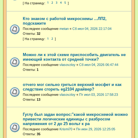
1
2
3
4
5
Кто знаком с работой микросхемы ...ЛП2,
подскажите
Последнее сообщение
metan
«
Сб июл 04, 2026 22:17:04
Ответы:
32
1
2
Можно ли к этой схеме приспособить двигатель не
имеющий контакта от средней точки?
Последнее сообщение
vlasovzloy
«
Сб июл 04, 2026 06:47:44
Ответы:
1
отчего мог сильно греться верхний мосфет и как
следствие сгореть eg2104 драйвер?
Последнее сообщение
vlasovzloy
«
Пт июл 03, 2026 17:58:23
Ответы:
13
Гуглу был задан вопрос:"какой микросхемой можно
привести логические единицы с разбросом
напряжения от 2 до 25 вольт к ра
Последнее сообщение
Krismi70
«
Пн июн 29, 2026 12:25:05
Ответы:
35