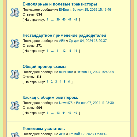
Биполярные и полевые транзисторы
Последнее сообщение
El-Eng
«
Вс июн 15, 2025 15:48:46
Ответы:
834
1
39
40
41
42
…
Нестандартное применение радиодеталей
Последнее сообщение
АВК
«
Ср дек 04, 2024 13:20:37
Ответы:
271
1
11
12
13
14
…
Общий провод схемы
Последнее сообщение
murzistor
«
Чт янв 11, 2024 15:46:09
Ответы:
111
1
2
3
4
5
6
Каскад с общим эмиттером.
Последнее сообщение
Nowell75
«
Вс янв 07, 2024 11:28:30
Ответы:
904
1
43
44
45
46
…
Понимаем усилитель
Последнее сообщение
АВК
«
Пт май 12, 2023 17:30:42