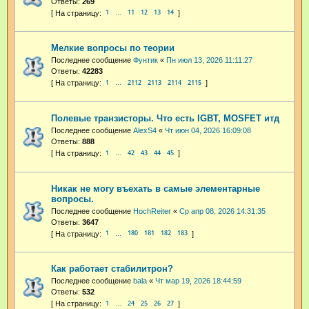
Ответы:
269
1
11
12
13
14
…
Мелкие вопросы по теории
Последнее сообщение
Фунтик
«
Пн июл 13, 2026 11:11:27
Ответы:
42283
1
2112
2113
2114
2115
…
Полевые транзисторы. Что есть IGBT, MOSFET итд
Последнее сообщение
AlexS4
«
Чт июн 04, 2026 16:09:08
Ответы:
888
1
42
43
44
45
…
Никак не могу въехать в самые элементарные
вопросы.
Последнее сообщение
HochReiter
«
Ср апр 08, 2026 14:31:35
Ответы:
3647
1
180
181
182
183
…
Как работает стабилитрон?
Последнее сообщение
bala
«
Чт мар 19, 2026 18:44:59
Ответы:
532
1
24
25
26
27
…