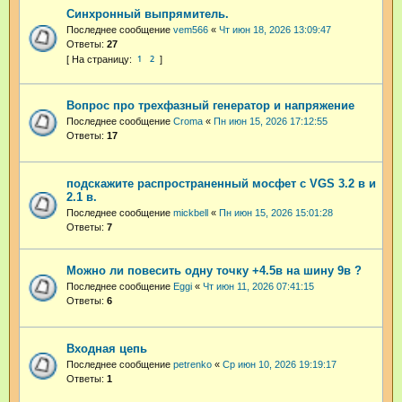
Синхронный выпрямитель.
Последнее сообщение
vem566
«
Чт июн 18, 2026 13:09:47
Ответы:
27
1
2
Вопрос про трехфазный генератор и напряжение
Последнее сообщение
Croma
«
Пн июн 15, 2026 17:12:55
Ответы:
17
подскажите распространенный мосфет с VGS 3.2 в и
2.1 в.
Последнее сообщение
mickbell
«
Пн июн 15, 2026 15:01:28
Ответы:
7
Можно ли повесить одну точку +4.5в на шину 9в ?
Последнее сообщение
Eggi
«
Чт июн 11, 2026 07:41:15
Ответы:
6
Входная цепь
Последнее сообщение
petrenko
«
Ср июн 10, 2026 19:19:17
Ответы:
1