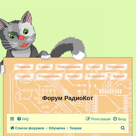
Главная
Схемы
Лаборатория
Статьи
Обучалка
Ссылки
Справочник
КотАрт
О проекте
Форум
Форум РадиоКот
FAQ
Регистрация
Вход
П
Список форумов
Обучалка
Теория
о