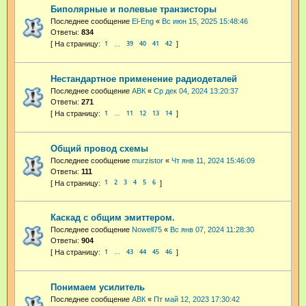
Биполярные и полевые транзисторы
Последнее сообщение
El-Eng
«
Вс июн 15, 2025 15:48:46
Ответы:
834
1
39
40
41
42
…
Нестандартное применение радиодеталей
Последнее сообщение
АВК
«
Ср дек 04, 2024 13:20:37
Ответы:
271
1
11
12
13
14
…
Общий провод схемы
Последнее сообщение
murzistor
«
Чт янв 11, 2024 15:46:09
Ответы:
111
1
2
3
4
5
6
Каскад с общим эмиттером.
Последнее сообщение
Nowell75
«
Вс янв 07, 2024 11:28:30
Ответы:
904
1
43
44
45
46
…
Понимаем усилитель
Последнее сообщение
АВК
«
Пт май 12, 2023 17:30:42