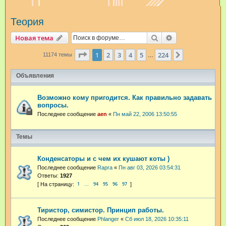
и
Теория
с
к
Поиск
Расширенный п
Новая тема
Страница
1
из
224
1
2
3
4
5
224
След.
11174 темы
…
Объявления
Возможно кому пригодится. Как правильно задавать
вопросы.
Последнее сообщение
aen
«
Пн май 22, 2006 13:50:55
Темы
Конденсаторы и с чем их кушают коты )
Последнее сообщение
Rapra
«
Пн авг 03, 2026 03:54:31
Ответы:
1927
1
94
95
96
97
…
Тиристор, симистор. Принцип работы.
Последнее сообщение
Phlanger
«
Сб июл 18, 2026 10:35:11