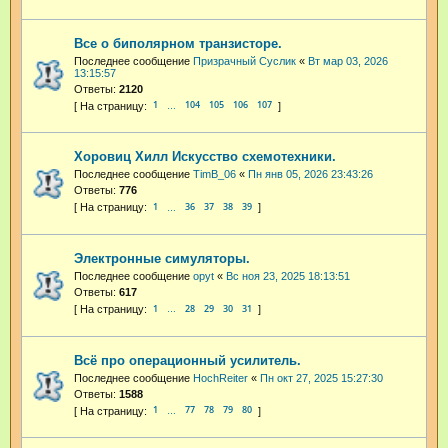
Все о биполярном транзисторе.
Последнее сообщение
Призрачный Суслик
«
Вт мар 03, 2026
13:15:57
Ответы:
2120
1
104
105
106
107
…
Хоровиц Хилл Искусство схемотехники.
Последнее сообщение
TimB_06
«
Пн янв 05, 2026 23:43:26
Ответы:
776
1
36
37
38
39
…
Электронные симуляторы.
Последнее сообщение
opyt
«
Вс ноя 23, 2025 18:13:51
Ответы:
617
1
28
29
30
31
…
Всё про операционный усилитель.
Последнее сообщение
HochReiter
«
Пн окт 27, 2025 15:27:30
Ответы:
1588
1
77
78
79
80
…