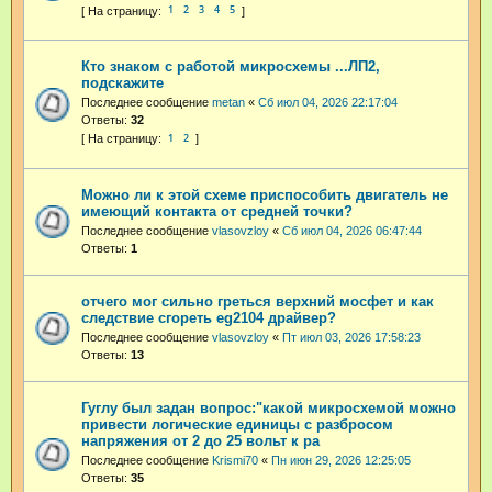
1
2
3
4
5
Кто знаком с работой микросхемы ...ЛП2,
подскажите
Последнее сообщение
metan
«
Сб июл 04, 2026 22:17:04
Ответы:
32
1
2
Можно ли к этой схеме приспособить двигатель не
имеющий контакта от средней точки?
Последнее сообщение
vlasovzloy
«
Сб июл 04, 2026 06:47:44
Ответы:
1
отчего мог сильно греться верхний мосфет и как
следствие сгореть eg2104 драйвер?
Последнее сообщение
vlasovzloy
«
Пт июл 03, 2026 17:58:23
Ответы:
13
Гуглу был задан вопрос:"какой микросхемой можно
привести логические единицы с разбросом
напряжения от 2 до 25 вольт к ра
Последнее сообщение
Krismi70
«
Пн июн 29, 2026 12:25:05
Ответы:
35