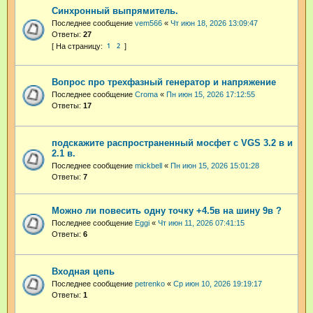
Синхронный выпрямитель.
Последнее сообщение
vem566
«
Чт июн 18, 2026 13:09:47
Ответы:
27
1
2
Вопрос про трехфазный генератор и напряжение
Последнее сообщение
Croma
«
Пн июн 15, 2026 17:12:55
Ответы:
17
подскажите распространенный мосфет с VGS 3.2 в и
2.1 в.
Последнее сообщение
mickbell
«
Пн июн 15, 2026 15:01:28
Ответы:
7
Можно ли повесить одну точку +4.5в на шину 9в ?
Последнее сообщение
Eggi
«
Чт июн 11, 2026 07:41:15
Ответы:
6
Входная цепь
Последнее сообщение
petrenko
«
Ср июн 10, 2026 19:19:17
Ответы:
1