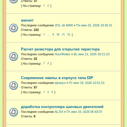
Ответы:
37
1
2
магнит
Последнее сообщение
VOL de MAR
«
Пн июн 22, 2026 19:45:31
Ответы:
222
1
9
10
11
12
…
Расчет резистора для открытия тиристора
Последнее сообщение
HochReiter
«
Вс июн 21, 2026 18:21:23
Ответы:
22
1
2
Современне лампы в корпусе типа DIP
Последнее сообщение
ejsanyo
«
Пт июн 19, 2026 10:51:51
Ответы:
57
1
2
3
доработка контроллера шаговых двигателей
Последнее сообщение
AL.EX
«
Пт июн 19, 2026 05:43:07
Ответы:
6