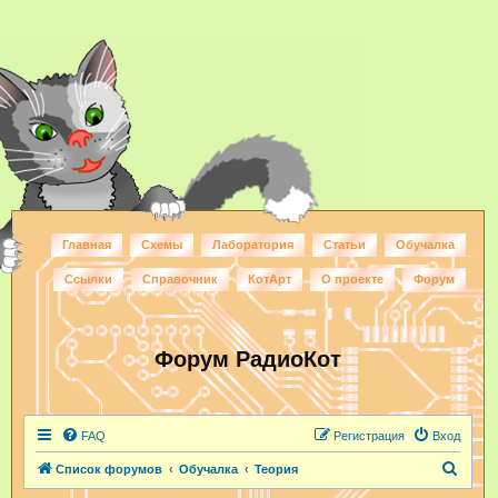
Главная
Схемы
Лаборатория
Статьи
Обучалка
Ссылки
Справочник
КотАрт
О проекте
Форум
Форум РадиоКот
FAQ
Регистрация
Вход
П
Список форумов
Обучалка
Теория
о