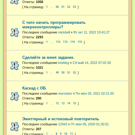
Ответы:
1058
1
50
51
52
53
…
С чего начать программировать
микроконтроллеры?
Последнее сообщение
mickbell
«
Вт окт 11, 2022 15:41:27
Ответы:
2293
1
112
113
114
115
…
Сделайте за меня задание.
Последнее сообщение
keebirg
«
Сб май 14, 2022 07:02:30
Ответы:
1021
1
49
50
51
52
…
Каскад с ОБ
Последнее сообщение
murzistor
«
Пн июл 26, 2021 02:21:50
Ответы:
290
1
12
13
14
15
…
Эмиттерный и истоковый повторитель
Последнее сообщение
12943
«
Пт июн 05, 2020 01:30:51
Ответы:
207
1
8
9
10
11
…