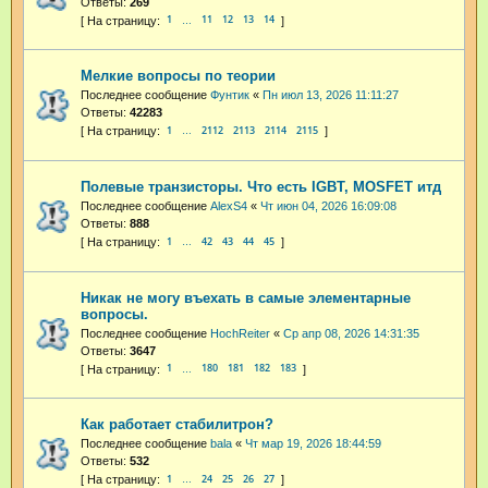
Ответы:
269
1
11
12
13
14
…
Мелкие вопросы по теории
Последнее сообщение
Фунтик
«
Пн июл 13, 2026 11:11:27
Ответы:
42283
1
2112
2113
2114
2115
…
Полевые транзисторы. Что есть IGBT, MOSFET итд
Последнее сообщение
AlexS4
«
Чт июн 04, 2026 16:09:08
Ответы:
888
1
42
43
44
45
…
Никак не могу въехать в самые элементарные
вопросы.
Последнее сообщение
HochReiter
«
Ср апр 08, 2026 14:31:35
Ответы:
3647
1
180
181
182
183
…
Как работает стабилитрон?
Последнее сообщение
bala
«
Чт мар 19, 2026 18:44:59
Ответы:
532
1
24
25
26
27
…