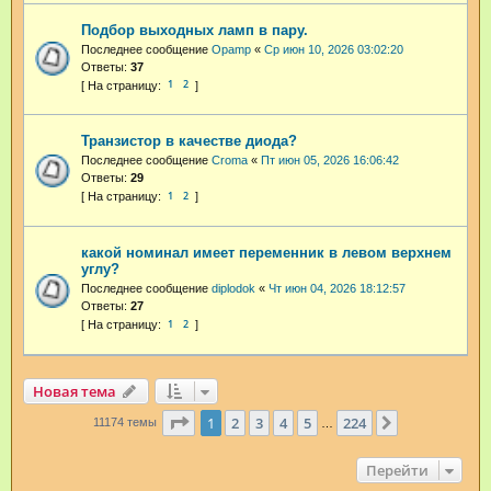
Подбор выходных ламп в пару.
Последнее сообщение
Opamp
«
Ср июн 10, 2026 03:02:20
Ответы:
37
1
2
Транзистор в качестве диода?
Последнее сообщение
Croma
«
Пт июн 05, 2026 16:06:42
Ответы:
29
1
2
какой номинал имеет переменник в левом верхнем
углу?
Последнее сообщение
diplodok
«
Чт июн 04, 2026 18:12:57
Ответы:
27
1
2
Новая тема
Страница
1
из
224
1
2
3
4
5
224
След.
11174 темы
…
Перейти