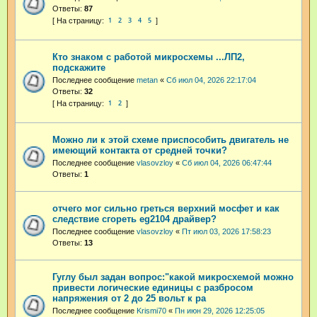
Ответы:
87
1
2
3
4
5
Кто знаком с работой микросхемы ...ЛП2,
подскажите
Последнее сообщение
metan
«
Сб июл 04, 2026 22:17:04
Ответы:
32
1
2
Можно ли к этой схеме приспособить двигатель не
имеющий контакта от средней точки?
Последнее сообщение
vlasovzloy
«
Сб июл 04, 2026 06:47:44
Ответы:
1
отчего мог сильно греться верхний мосфет и как
следствие сгореть eg2104 драйвер?
Последнее сообщение
vlasovzloy
«
Пт июл 03, 2026 17:58:23
Ответы:
13
Гуглу был задан вопрос:"какой микросхемой можно
привести логические единицы с разбросом
напряжения от 2 до 25 вольт к ра
Последнее сообщение
Krismi70
«
Пн июн 29, 2026 12:25:05