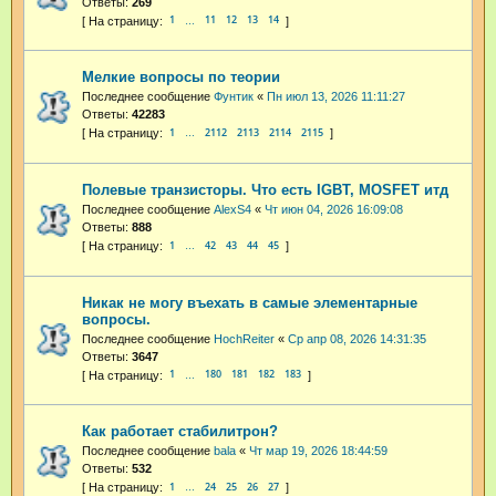
Ответы:
269
1
11
12
13
14
…
Мелкие вопросы по теории
Последнее сообщение
Фунтик
«
Пн июл 13, 2026 11:11:27
Ответы:
42283
1
2112
2113
2114
2115
…
Полевые транзисторы. Что есть IGBT, MOSFET итд
Последнее сообщение
AlexS4
«
Чт июн 04, 2026 16:09:08
Ответы:
888
1
42
43
44
45
…
Никак не могу въехать в самые элементарные
вопросы.
Последнее сообщение
HochReiter
«
Ср апр 08, 2026 14:31:35
Ответы:
3647
1
180
181
182
183
…
Как работает стабилитрон?
Последнее сообщение
bala
«
Чт мар 19, 2026 18:44:59
Ответы:
532
1
24
25
26
27
…