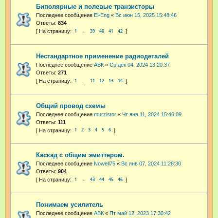
Биполярные и полевые транзисторы
Последнее сообщение
El-Eng
«
Вс июн 15, 2025 15:48:46
Ответы:
834
1
39
40
41
42
…
Нестандартное применение радиодеталей
Последнее сообщение
АВК
«
Ср дек 04, 2024 13:20:37
Ответы:
271
1
11
12
13
14
…
Общий провод схемы
Последнее сообщение
murzistor
«
Чт янв 11, 2024 15:46:09
Ответы:
111
1
2
3
4
5
6
Каскад с общим эмиттером.
Последнее сообщение
Nowell75
«
Вс янв 07, 2024 11:28:30
Ответы:
904
1
43
44
45
46
…
Понимаем усилитель
Последнее сообщение
АВК
«
Пт май 12, 2023 17:30:42