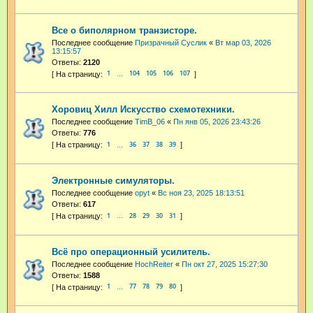
Все о биполярном транзисторе.
Последнее сообщение
Призрачный Суслик
«
Вт мар 03, 2026
13:15:57
Ответы:
2120
1
104
105
106
107
…
Хоровиц Хилл Искусство схемотехники.
Последнее сообщение
TimB_06
«
Пн янв 05, 2026 23:43:26
Ответы:
776
1
36
37
38
39
…
Электронные симуляторы.
Последнее сообщение
opyt
«
Вс ноя 23, 2025 18:13:51
Ответы:
617
1
28
29
30
31
…
Всё про операционный усилитель.
Последнее сообщение
HochReiter
«
Пн окт 27, 2025 15:27:30
Ответы:
1588
1
77
78
79
80
…