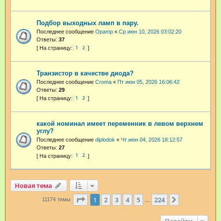
Подбор выходных ламп в пару.
Последнее сообщение
Opamp
«
Ср июн 10, 2026 03:02:20
Ответы:
37
1
2
Транзистор в качестве диода?
Последнее сообщение
Croma
«
Пт июн 05, 2026 16:06:42
Ответы:
29
1
2
какой номинал имеет переменник в левом верхнем
углу?
Последнее сообщение
diplodok
«
Чт июн 04, 2026 18:12:57
Ответы:
27
1
2
Новая тема
Страница
1
из
224
1
2
3
4
5
224
След.
11174 темы
…