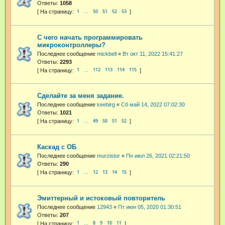
Ответы:
1058
1
50
51
52
53
…
С чего начать программировать
микроконтроллеры?
Последнее сообщение
mickbell
«
Вт окт 11, 2022 15:41:27
Ответы:
2293
1
112
113
114
115
…
Сделайте за меня задание.
Последнее сообщение
keebirg
«
Сб май 14, 2022 07:02:30
Ответы:
1021
1
49
50
51
52
…
Каскад с ОБ
Последнее сообщение
murzistor
«
Пн июл 26, 2021 02:21:50
Ответы:
290
1
12
13
14
15
…
Эмиттерный и истоковый повторитель
Последнее сообщение
12943
«
Пт июн 05, 2020 01:30:51
Ответы:
207
1
8
9
10
11
…