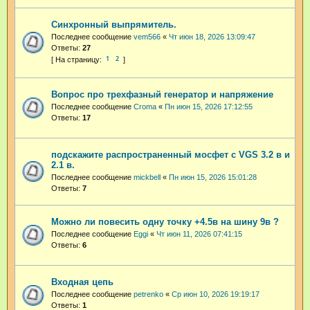
Синхронный выпрямитель.
Последнее сообщение
vem566
«
Чт июн 18, 2026 13:09:47
Ответы:
27
1
2
Вопрос про трехфазный генератор и напряжение
Последнее сообщение
Croma
«
Пн июн 15, 2026 17:12:55
Ответы:
17
подскажите распространенный мосфет с VGS 3.2 в и
2.1 в.
Последнее сообщение
mickbell
«
Пн июн 15, 2026 15:01:28
Ответы:
7
Можно ли повесить одну точку +4.5в на шину 9в ?
Последнее сообщение
Eggi
«
Чт июн 11, 2026 07:41:15
Ответы:
6
Входная цепь
Последнее сообщение
petrenko
«
Ср июн 10, 2026 19:19:17
Ответы:
1