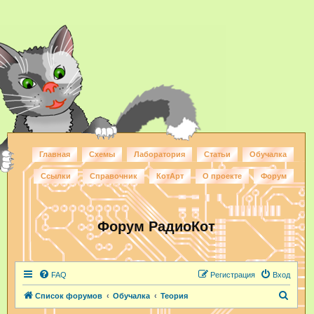
Главная
Схемы
Лаборатория
Статьи
Обучалка
Ссылки
Справочник
КотАрт
О проекте
Форум
Форум РадиоКот
FAQ
Регистрация
Вход
П
Список форумов
Обучалка
Теория
о