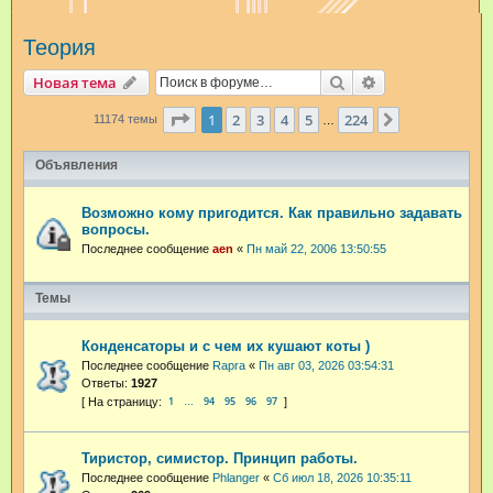
и
Теория
с
к
Поиск
Расширенный п
Новая тема
Страница
1
из
224
1
2
3
4
5
224
След.
11174 темы
…
Объявления
Возможно кому пригодится. Как правильно задавать
вопросы.
Последнее сообщение
aen
«
Пн май 22, 2006 13:50:55
Темы
Конденсаторы и с чем их кушают коты )
Последнее сообщение
Rapra
«
Пн авг 03, 2026 03:54:31
Ответы:
1927
1
94
95
96
97
…
Тиристор, симистор. Принцип работы.
Последнее сообщение
Phlanger
«
Сб июл 18, 2026 10:35:11