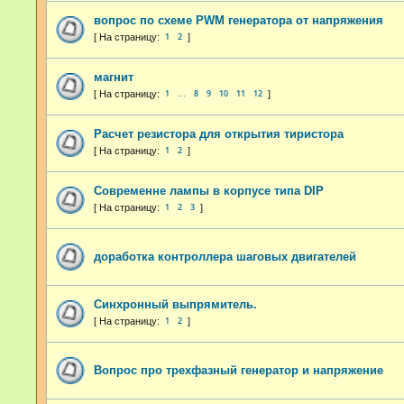
вопрос по схеме PWM генератора от напряжения
1
2
магнит
1
8
9
10
11
12
…
Расчет резистора для открытия тиристора
1
2
Современне лампы в корпусе типа DIP
1
2
3
доработка контроллера шаговых двигателей
Синхронный выпрямитель.
1
2
Вопрос про трехфазный генератор и напряжение