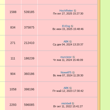
HochReiter
1588
539185
Пн окт 27, 2025 15:27:30
El-Eng
834
375875
Вс июн 15, 2025 15:48:46
АВК
271
212410
Ср дек 04, 2024 13:20:37
murzistor
111
186239
Чт янв 11, 2024 15:46:09
Nowell75
904
360186
Вс янв 07, 2024 11:28:30
АВК
1058
398196
Пт май 12, 2023 17:30:42
mickbell
2293
596085
Вт окт 11, 2022 15:41:27