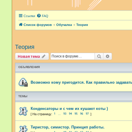
Ссылки
FAQ
Список форумов
Обучалка
Теория
Теория
Поиск
Расширенн
Новая тема
ОБЪЯВЛЕНИЯ
Возможно кому пригодится. Как правильно задават
ТЕМЫ
Конденсаторы и с чем их кушают коты )
1
93
94
95
96
97
…
Тиристор, симистор. Принцип работы.