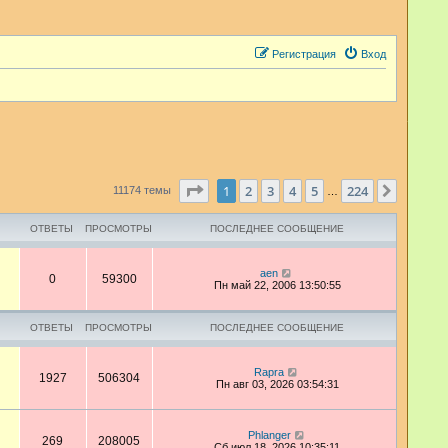
Регистрация
Вход
Страница
1
из
224
1
2
3
4
5
224
След.
11174 темы
…
ОТВЕТЫ
ПРОСМОТРЫ
ПОСЛЕДНЕЕ СООБЩЕНИЕ
aen
0
59300
Пн май 22, 2006 13:50:55
ОТВЕТЫ
ПРОСМОТРЫ
ПОСЛЕДНЕЕ СООБЩЕНИЕ
Rapra
1927
506304
Пн авг 03, 2026 03:54:31
Phlanger
269
208005
Сб июл 18, 2026 10:35:11