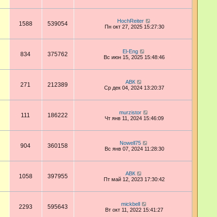
HochReiter
1588
539054
Пн окт 27, 2025 15:27:30
El-Eng
834
375762
Вс июн 15, 2025 15:48:46
АВК
271
212389
Ср дек 04, 2024 13:20:37
murzistor
111
186222
Чт янв 11, 2024 15:46:09
Nowell75
904
360158
Вс янв 07, 2024 11:28:30
АВК
1058
397955
Пт май 12, 2023 17:30:42
mickbell
2293
595643
Вт окт 11, 2022 15:41:27