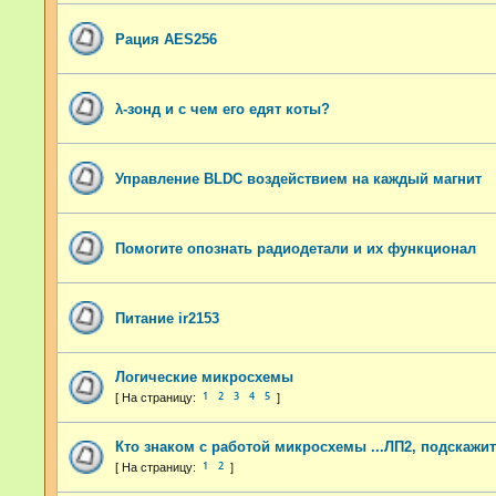
Рация AES256
λ-зонд и с чем его едят коты?
Управление BLDC воздействием на каждый магнит
Помогите опознать радиодетали и их функционал
Питание ir2153
Логические микросхемы
1
2
3
4
5
Кто знаком с работой микросхемы ...ЛП2, подскажит
1
2