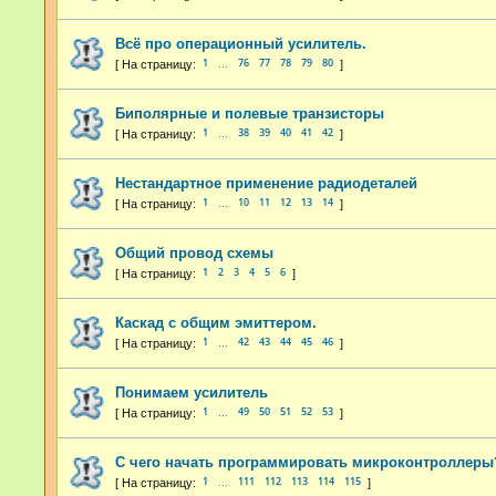
Всё про операционный усилитель.
1
76
77
78
79
80
…
Биполярные и полевые транзисторы
1
38
39
40
41
42
…
Нестандартное применение радиодеталей
1
10
11
12
13
14
…
Общий провод схемы
1
2
3
4
5
6
Каскад с общим эмиттером.
1
42
43
44
45
46
…
Понимаем усилитель
1
49
50
51
52
53
…
С чего начать программировать микроконтроллеры
1
111
112
113
114
115
…