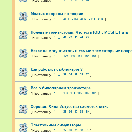
1
10
11
12
13
14
…
Мелкие вопросы по теории
1
2111
2112
2113
2114
2115
…
Полевые транзисторы. Что есть IGBT, MOSFET итд
1
41
42
43
44
45
…
Никак не могу въехать в самые элементарные вопр
1
179
180
181
182
183
…
Как работает стабилитрон?
1
23
24
25
26
27
…
Все о биполярном транзисторе.
1
103
104
105
106
107
…
Хоровиц Хилл Искусство схемотехники.
1
35
36
37
38
39
…
Электронные симуляторы.
1
27
28
29
30
31
…