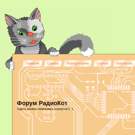
Главная
Схемы
Лаборатория
Статьи
Обучалка
Форум РадиоКот
Здесь можно немножко помяукать :)