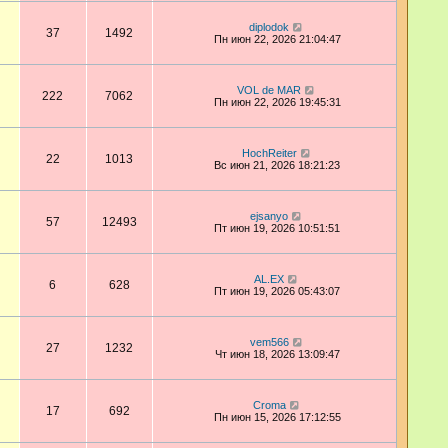
diplodok
37
1492
Пн июн 22, 2026 21:04:47
VOL de MAR
222
7062
Пн июн 22, 2026 19:45:31
HochReiter
22
1013
Вс июн 21, 2026 18:21:23
ejsanyo
57
12493
Пт июн 19, 2026 10:51:51
AL.EX
6
628
Пт июн 19, 2026 05:43:07
vem566
27
1232
Чт июн 18, 2026 13:09:47
Croma
17
692
Пн июн 15, 2026 17:12:55