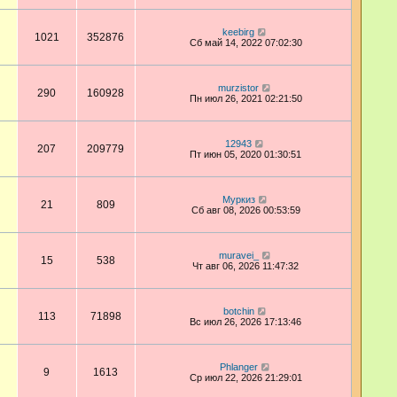
keebirg
1021
352876
Сб май 14, 2022 07:02:30
murzistor
290
160928
Пн июл 26, 2021 02:21:50
12943
207
209779
Пт июн 05, 2020 01:30:51
Муркиз
21
809
Сб авг 08, 2026 00:53:59
muravei_
15
538
Чт авг 06, 2026 11:47:32
botchin
113
71898
Вс июл 26, 2026 17:13:46
Phlanger
9
1613
Ср июл 22, 2026 21:29:01