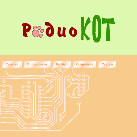
Ссылки
Справочник
КотАрт
О проекте
Форум