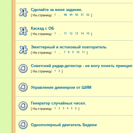
Сделайте за меня задание.
1
48
49
50
51
52
…
Каскад с ОБ
1
11
12
13
14
15
…
Эмиттерный и истоковый повторитель
1
7
8
9
10
11
…
Советский радар-детектор - не могу понять принци
1
2
Управление диммером от ШИМ
Генератор случайных чисел.
1
2
3
4
5
6
Однополярный двигатель Бедини