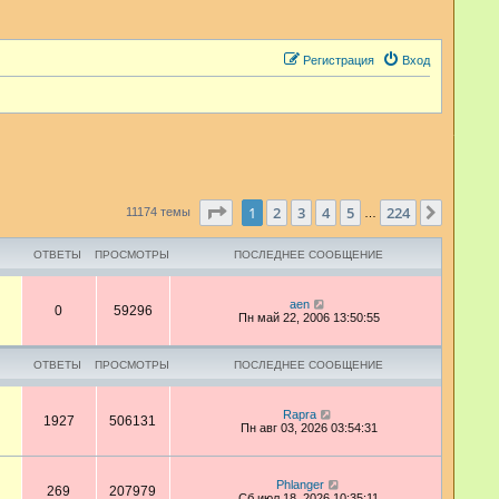
Регистрация
Вход
Страница
1
из
224
1
2
3
4
5
224
След.
11174 темы
…
ОТВЕТЫ
ПРОСМОТРЫ
ПОСЛЕДНЕЕ СООБЩЕНИЕ
aen
0
59296
Пн май 22, 2006 13:50:55
ОТВЕТЫ
ПРОСМОТРЫ
ПОСЛЕДНЕЕ СООБЩЕНИЕ
Rapra
1927
506131
Пн авг 03, 2026 03:54:31
Phlanger
269
207979
Сб июл 18, 2026 10:35:11