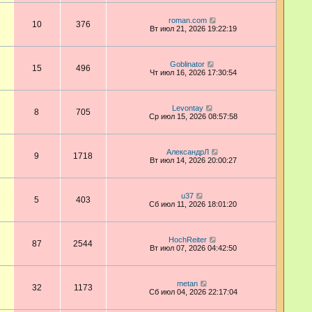
roman.com
10
376
Вт июл 21, 2026 19:22:19
Goblinator
15
496
Чт июл 16, 2026 17:30:54
Levontay
8
705
Ср июл 15, 2026 08:57:58
АлександрЛ
9
1718
Вт июл 14, 2026 20:00:27
u37
5
403
Сб июл 11, 2026 18:01:20
HochReiter
87
2544
Вт июл 07, 2026 04:42:50
metan
32
1173
Сб июл 04, 2026 22:17:04