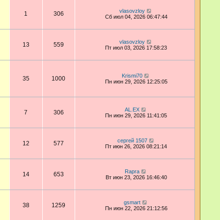
vlasovzloy
1
306
Сб июл 04, 2026 06:47:44
vlasovzloy
13
559
Пт июл 03, 2026 17:58:23
Krismi70
35
1000
Пн июн 29, 2026 12:25:05
AL.EX
7
306
Пн июн 29, 2026 11:41:05
сергей 1507
12
577
Пт июн 26, 2026 08:21:14
Rapra
14
653
Вт июн 23, 2026 16:46:40
gsmart
38
1259
Пн июн 22, 2026 21:12:56