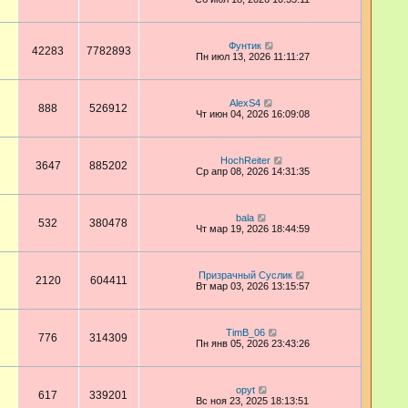
Фунтик
42283
7782893
Пн июл 13, 2026 11:11:27
AlexS4
888
526912
Чт июн 04, 2026 16:09:08
HochReiter
3647
885202
Ср апр 08, 2026 14:31:35
bala
532
380478
Чт мар 19, 2026 18:44:59
Призрачный Суслик
2120
604411
Вт мар 03, 2026 13:15:57
TimB_06
776
314309
Пн янв 05, 2026 23:43:26
opyt
617
339201
Вс ноя 23, 2025 18:13:51