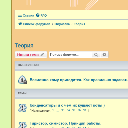
Ссылки
FAQ
Список форумов
Обучалка
Теория
Теория
Поиск
Расширенн
Новая тема
ОБЪЯВЛЕНИЯ
Возможно кому пригодится. Как правильно задават
ТЕМЫ
Конденсаторы и с чем их кушают коты )
1
93
94
95
96
97
…
Тиристор, симистор. Принцип работы.