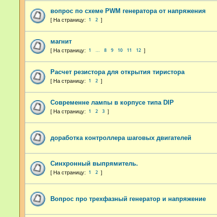
вопрос по схеме PWM генератора от напряжения
1
2
магнит
1
8
9
10
11
12
…
Расчет резистора для открытия тиристора
1
2
Современне лампы в корпусе типа DIP
1
2
3
доработка контроллера шаговых двигателей
Синхронный выпрямитель.
1
2
Вопрос про трехфазный генератор и напряжение