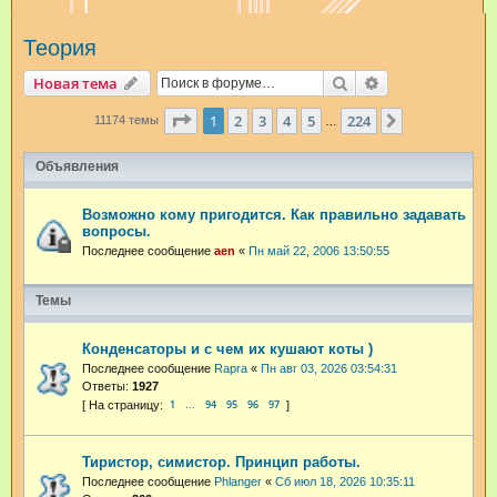
и
Теория
с
к
Поиск
Расширенный п
Новая тема
Страница
1
из
224
1
2
3
4
5
224
След.
11174 темы
…
Объявления
Возможно кому пригодится. Как правильно задавать
вопросы.
Последнее сообщение
aen
«
Пн май 22, 2006 13:50:55
Темы
Конденсаторы и с чем их кушают коты )
Последнее сообщение
Rapra
«
Пн авг 03, 2026 03:54:31
Ответы:
1927
1
94
95
96
97
…
Тиристор, симистор. Принцип работы.
Последнее сообщение
Phlanger
«
Сб июл 18, 2026 10:35:11