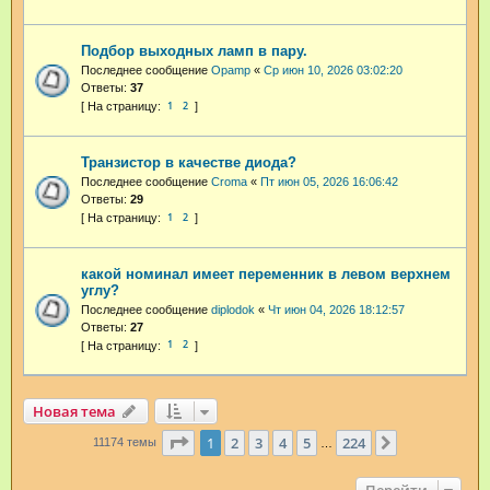
Подбор выходных ламп в пару.
Последнее сообщение
Opamp
«
Ср июн 10, 2026 03:02:20
Ответы:
37
1
2
Транзистор в качестве диода?
Последнее сообщение
Croma
«
Пт июн 05, 2026 16:06:42
Ответы:
29
1
2
какой номинал имеет переменник в левом верхнем
углу?
Последнее сообщение
diplodok
«
Чт июн 04, 2026 18:12:57
Ответы:
27
1
2
Новая тема
Страница
1
из
224
1
2
3
4
5
224
След.
11174 темы
…