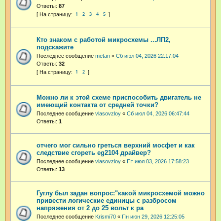
Ответы:
87
1
2
3
4
5
Кто знаком с работой микросхемы ...ЛП2,
подскажите
Последнее сообщение
metan
«
Сб июл 04, 2026 22:17:04
Ответы:
32
1
2
Можно ли к этой схеме приспособить двигатель не
имеющий контакта от средней точки?
Последнее сообщение
vlasovzloy
«
Сб июл 04, 2026 06:47:44
Ответы:
1
отчего мог сильно греться верхний мосфет и как
следствие сгореть eg2104 драйвер?
Последнее сообщение
vlasovzloy
«
Пт июл 03, 2026 17:58:23
Ответы:
13
Гуглу был задан вопрос:"какой микросхемой можно
привести логические единицы с разбросом
напряжения от 2 до 25 вольт к ра
Последнее сообщение
Krismi70
«
Пн июн 29, 2026 12:25:05