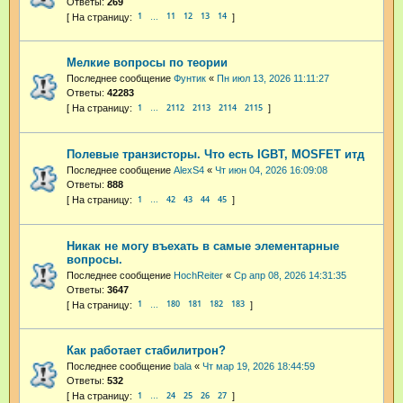
Ответы:
269
1
11
12
13
14
…
Мелкие вопросы по теории
Последнее сообщение
Фунтик
«
Пн июл 13, 2026 11:11:27
Ответы:
42283
1
2112
2113
2114
2115
…
Полевые транзисторы. Что есть IGBT, MOSFET итд
Последнее сообщение
AlexS4
«
Чт июн 04, 2026 16:09:08
Ответы:
888
1
42
43
44
45
…
Никак не могу въехать в самые элементарные
вопросы.
Последнее сообщение
HochReiter
«
Ср апр 08, 2026 14:31:35
Ответы:
3647
1
180
181
182
183
…
Как работает стабилитрон?
Последнее сообщение
bala
«
Чт мар 19, 2026 18:44:59
Ответы:
532
1
24
25
26
27
…