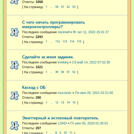
Ответы:
1058
1
50
51
52
53
…
С чего начать программировать
микроконтроллеры?
Последнее сообщение
mickbell
«
Вт окт 11, 2022 15:41:27
Ответы:
2293
1
112
113
114
115
…
Сделайте за меня задание.
Последнее сообщение
keebirg
«
Сб май 14, 2022 07:02:30
Ответы:
1021
1
49
50
51
52
…
Каскад с ОБ
Последнее сообщение
murzistor
«
Пн июл 26, 2021 02:21:50
Ответы:
290
1
12
13
14
15
…
Эмиттерный и истоковый повторитель
Последнее сообщение
12943
«
Пт июн 05, 2020 01:30:51
Ответы:
207
1
8
9
10
11
…