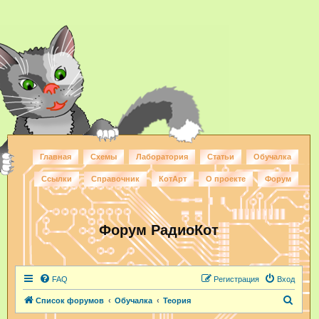
Главная
Схемы
Лаборатория
Статьи
Обучалка
Ссылки
Справочник
КотАрт
О проекте
Форум
Форум РадиоКот
FAQ
Регистрация
Вход
П
Список форумов
Обучалка
Теория
о