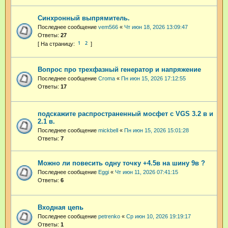
Синхронный выпрямитель.
Последнее сообщение
vem566
«
Чт июн 18, 2026 13:09:47
Ответы:
27
1
2
Вопрос про трехфазный генератор и напряжение
Последнее сообщение
Croma
«
Пн июн 15, 2026 17:12:55
Ответы:
17
подскажите распространенный мосфет с VGS 3.2 в и
2.1 в.
Последнее сообщение
mickbell
«
Пн июн 15, 2026 15:01:28
Ответы:
7
Можно ли повесить одну точку +4.5в на шину 9в ?
Последнее сообщение
Eggi
«
Чт июн 11, 2026 07:41:15
Ответы:
6
Входная цепь
Последнее сообщение
petrenko
«
Ср июн 10, 2026 19:19:17
Ответы:
1