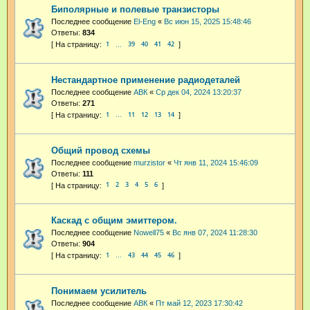
Биполярные и полевые транзисторы
Последнее сообщение
El-Eng
«
Вс июн 15, 2025 15:48:46
Ответы:
834
1
39
40
41
42
…
Нестандартное применение радиодеталей
Последнее сообщение
АВК
«
Ср дек 04, 2024 13:20:37
Ответы:
271
1
11
12
13
14
…
Общий провод схемы
Последнее сообщение
murzistor
«
Чт янв 11, 2024 15:46:09
Ответы:
111
1
2
3
4
5
6
Каскад с общим эмиттером.
Последнее сообщение
Nowell75
«
Вс янв 07, 2024 11:28:30
Ответы:
904
1
43
44
45
46
…
Понимаем усилитель
Последнее сообщение
АВК
«
Пт май 12, 2023 17:30:42