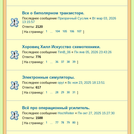
Все о биполярном транзисторе.
Последнее сообщение
Призрачный Суслик
«
Вт мар 03, 2026
13:15:57
Ответы:
2120
1
104
105
106
107
…
Хоровиц Хилл Искусство схемотехники.
Последнее сообщение
TimB_06
«
Пн янв 05, 2026 23:43:26
Ответы:
776
1
36
37
38
39
…
Электронные симуляторы.
Последнее сообщение
opyt
«
Вс ноя 23, 2025 18:13:51
Ответы:
617
1
28
29
30
31
…
Всё про операционный усилитель.
Последнее сообщение
HochReiter
«
Пн окт 27, 2025 15:27:30
Ответы:
1588
1
77
78
79
80
…