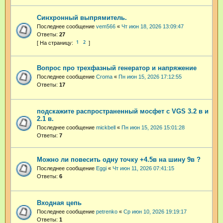
Синхронный выпрямитель.
Последнее сообщение
vem566
«
Чт июн 18, 2026 13:09:47
Ответы:
27
1
2
Вопрос про трехфазный генератор и напряжение
Последнее сообщение
Croma
«
Пн июн 15, 2026 17:12:55
Ответы:
17
подскажите распространенный мосфет с VGS 3.2 в и
2.1 в.
Последнее сообщение
mickbell
«
Пн июн 15, 2026 15:01:28
Ответы:
7
Можно ли повесить одну точку +4.5в на шину 9в ?
Последнее сообщение
Eggi
«
Чт июн 11, 2026 07:41:15
Ответы:
6
Входная цепь
Последнее сообщение
petrenko
«
Ср июн 10, 2026 19:19:17
Ответы:
1