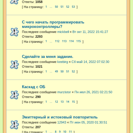
Ответы:
1058
1
50
51
52
53
…
С чего начать программировать
микроконтроллеры?
Последнее сообщение
mickbell
«
Вт окт 11, 2022 15:41:27
Ответы:
2293
1
112
113
114
115
…
Сделайте за меня задание.
Последнее сообщение
keebirg
«
Сб май 14, 2022 07:02:30
Ответы:
1021
1
49
50
51
52
…
Каскад с ОБ
Последнее сообщение
murzistor
«
Пн июл 26, 2021 02:21:50
Ответы:
290
1
12
13
14
15
…
Эмиттерный и истоковый повторитель
Последнее сообщение
12943
«
Пт июн 05, 2020 01:30:51
Ответы:
207
1
8
9
10
11
…