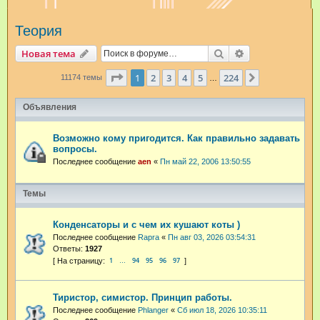
и
Теория
с
к
Поиск
Расширенный п
Новая тема
Страница
1
из
224
1
2
3
4
5
224
След.
11174 темы
…
Объявления
Возможно кому пригодится. Как правильно задавать
вопросы.
Последнее сообщение
aen
«
Пн май 22, 2006 13:50:55
Темы
Конденсаторы и с чем их кушают коты )
Последнее сообщение
Rapra
«
Пн авг 03, 2026 03:54:31
Ответы:
1927
1
94
95
96
97
…
Тиристор, симистор. Принцип работы.
Последнее сообщение
Phlanger
«
Сб июл 18, 2026 10:35:11