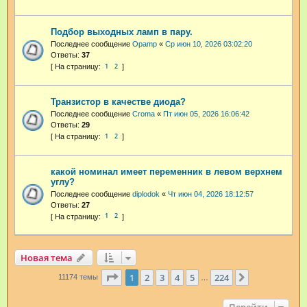
Подбор выходных ламп в пару.
Последнее сообщение
Opamp
«
Ср июн 10, 2026 03:02:20
Ответы:
37
1
2
Транзистор в качестве диода?
Последнее сообщение
Croma
«
Пт июн 05, 2026 16:06:42
Ответы:
29
1
2
какой номинал имеет переменник в левом верхнем
углу?
Последнее сообщение
diplodok
«
Чт июн 04, 2026 18:12:57
Ответы:
27
1
2
Новая тема
Страница
1
из
224
1
2
3
4
5
224
След.
11174 темы
…