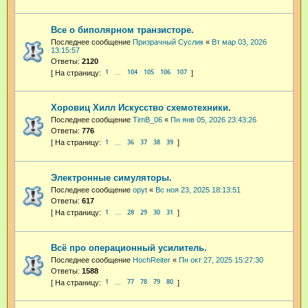
Все о биполярном транзисторе.
Последнее сообщение
Призрачный Суслик
«
Вт мар 03, 2026
13:15:57
Ответы:
2120
1
104
105
106
107
…
Хоровиц Хилл Искусство схемотехники.
Последнее сообщение
TimB_06
«
Пн янв 05, 2026 23:43:26
Ответы:
776
1
36
37
38
39
…
Электронные симуляторы.
Последнее сообщение
opyt
«
Вс ноя 23, 2025 18:13:51
Ответы:
617
1
28
29
30
31
…
Всё про операционный усилитель.
Последнее сообщение
HochReiter
«
Пн окт 27, 2025 15:27:30
Ответы:
1588
1
77
78
79
80
…