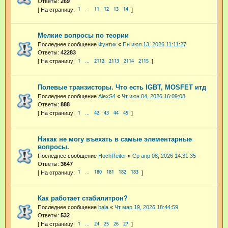
Ответы:
269
1
11
12
13
14
…
Мелкие вопросы по теории
Последнее сообщение
Фунтик
«
Пн июл 13, 2026 11:11:27
Ответы:
42283
1
2112
2113
2114
2115
…
Полевые транзисторы. Что есть IGBT, MOSFET итд
Последнее сообщение
AlexS4
«
Чт июн 04, 2026 16:09:08
Ответы:
888
1
42
43
44
45
…
Никак не могу въехать в самые элементарные
вопросы.
Последнее сообщение
HochReiter
«
Ср апр 08, 2026 14:31:35
Ответы:
3647
1
180
181
182
183
…
Как работает стабилитрон?
Последнее сообщение
bala
«
Чт мар 19, 2026 18:44:59
Ответы:
532
1
24
25
26
27
…