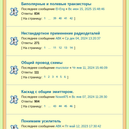
Биполярные и полевые транзисторы
Последнее сообщение
El-Eng
«
Вс июн 15, 2025 15:48:46
Ответы:
834
1
39
40
41
42
…
Нестандартное применение радиодеталей
Последнее сообщение
АВК
«
Ср дек 04, 2024 13:20:37
Ответы:
271
1
11
12
13
14
…
Общий провод схемы
Последнее сообщение
murzistor
«
Чт янв 11, 2024 15:46:09
Ответы:
111
1
2
3
4
5
6
Каскад с общим эмиттером.
Последнее сообщение
Nowell75
«
Вс янв 07, 2024 11:28:30
Ответы:
904
1
43
44
45
46
…
Понимаем усилитель
Последнее сообщение
АВК
«
Пт май 12, 2023 17:30:42