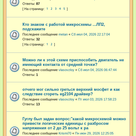
Ответы:
87
1
2
3
4
5
Кто знаком с работой микросхемы ...ЛП2,
подскажите
Последнее сообщение
metan
«
Сб июл 04, 2026 22:17:04
Ответы:
32
1
2
Можно ли к этой схеме приспособить двигатель не
имеющий контакта от средней точки?
Последнее сообщение
vlasovzloy
«
Сб июл 04, 2026 06:47:44
Ответы:
1
отчего мог сильно греться верхний мосфет и как
следствие сгореть eg2104 драйвер?
Последнее сообщение
vlasovzloy
«
Пт июл 03, 2026 17:58:23
Ответы:
13
Гуглу был задан вопрос:"какой микросхемой можно
привести логические единицы с разбросом
напряжения от 2 до 25 вольт к ра
Последнее сообщение
Krismi70
«
Пн июн 29, 2026 12:25:05