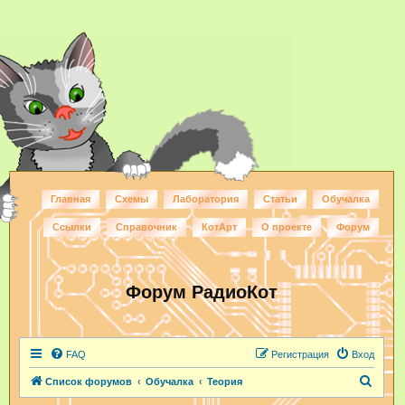
Главная
Схемы
Лаборатория
Статьи
Обучалка
Ссылки
Справочник
КотАрт
О проекте
Форум
Форум РадиоКот
FAQ
Регистрация
Вход
П
Список форумов
Обучалка
Теория
о