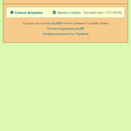
Список форумов
Удалить cookies
Часовой пояс:
UTC+03:00
Создано на основе
phpBB
® Forum Software © phpBB Limited
Русская поддержка phpBB
Конфиденциальность
|
Правила