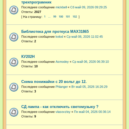
трехпрограмник
Последнее сообщение
mickbell
«
Сб май 09, 2026 09:29:25
Ответы:
2027
1
99
100
101
102
…
Библиотека для протеуса MAX31865
Последнее сообщение
kelod
«
Ср май 06, 2026 11:02:45
Ответы:
2
КУ202Н
Последнее сообщение
Asmodey
«
Ср май 06, 2026 06:39:10
Ответы:
10
Схема понижайки с 20 вольт до 12.
Последнее сообщение
Phlanger
«
Вт май 05, 2026 16:26:29
Ответы:
3
СД лампа - как отключить светомузыку ?
Последнее сообщение
vlasovzloy
«
Пн май 04, 2026 00:36:14
Ответы:
9