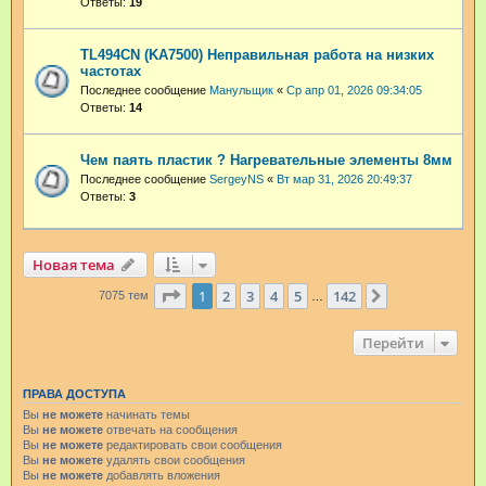
Ответы:
19
TL494CN (KA7500) Неправильная работа на низких
частотах
Последнее сообщение
Манульщик
«
Ср апр 01, 2026 09:34:05
Ответы:
14
Чем паять пластик ? Нагревательные элементы 8мм
Последнее сообщение
SergeyNS
«
Вт мар 31, 2026 20:49:37
Ответы:
3
Новая тема
Страница
1
из
142
1
2
3
4
5
142
След.
7075 тем
…
Перейти
ПРАВА ДОСТУПА
Вы
не можете
начинать темы
Вы
не можете
отвечать на сообщения
Вы
не можете
редактировать свои сообщения
Вы
не можете
удалять свои сообщения
Вы
не можете
добавлять вложения