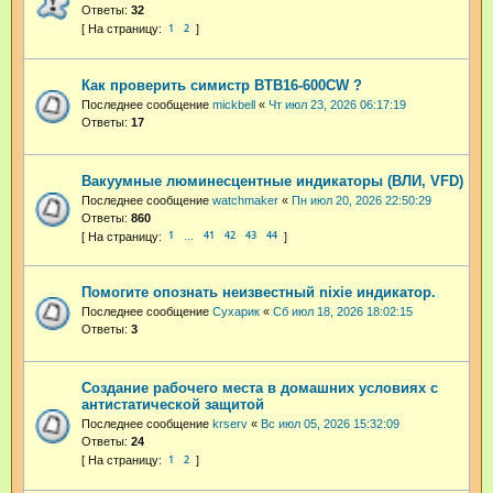
Ответы:
32
1
2
Как проверить симистр BTB16-600CW ?
Последнее сообщение
mickbell
«
Чт июл 23, 2026 06:17:19
Ответы:
17
Вакуумные люминесцентные индикаторы (ВЛИ, VFD)
Последнее сообщение
watchmaker
«
Пн июл 20, 2026 22:50:29
Ответы:
860
1
41
42
43
44
…
Помогите опознать неизвестный nixie индикатор.
Последнее сообщение
Сухарик
«
Сб июл 18, 2026 18:02:15
Ответы:
3
Cоздание рабочего места в домашних условиях с
антистатической защитой
Последнее сообщение
krserv
«
Вс июл 05, 2026 15:32:09
Ответы:
24
1
2