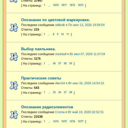
Ответы:
37447
1
1870
1871
1872
1873
…
Опознание по цветовой маркировке.
Последнее сообщение
oldbulb
«
Пн июл 13, 2026 18:58:54
Ответы:
215
1
8
9
10
11
…
Выбор паяльника.
Последнее сообщение
mickbell
«
Вт июл 07, 2026 11:07:04
Ответы:
1175
1
56
57
58
59
…
Практические советы
Последнее сообщение
AlexS4
«
Вт июн 16, 2026 14:54:32
Ответы:
543
1
25
26
27
28
…
Опознание радиоэлементов
Последнее сообщение
Croma
«
Вт май 19, 2026 02:52:31
Ответы:
21538
1
1074
1075
1076
1077
…