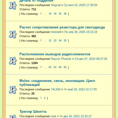
деталь от подделки
Последнее сообщение
Vingrad
«
Ср июл 23, 2025 17:39:59
Ответы:
712
1
33
34
35
36
…
Расчет сопротивления резистора для светодиода
Последнее сообщение
mickbell
«
Пн апр 28, 2025 19:22:19
Ответы:
482
1
22
23
24
25
…
Расположение выводов радиоэлементов
Последнее сообщение
Rayzer Phoenix
«
Сб дек 07, 2024 08:27:05
Ответы:
1284
1
62
63
64
65
…
Molex: соединения, связь, инновации. Цикл
публикаций
Последнее сообщение
74LS00
«
Чт май 26, 2022 22:17:59
Ответы:
20
1
2
Триггер Шмитта
Последнее сообщение
ctok
«
Чт дек 16, 2021 22:42:27