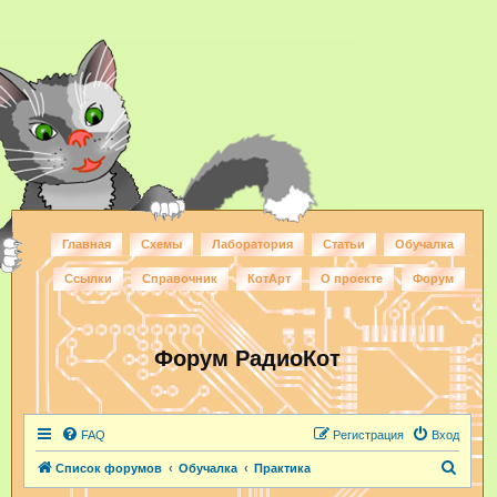
Главная
Схемы
Лаборатория
Статьи
Обучалка
Ссылки
Справочник
КотАрт
О проекте
Форум
Форум РадиоКот
FAQ
Регистрация
Вход
П
Список форумов
Обучалка
Практика
о