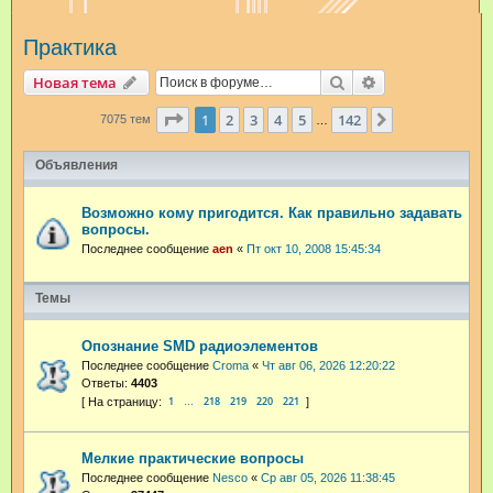
и
Практика
с
к
Поиск
Расширенный п
Новая тема
Страница
1
из
142
1
2
3
4
5
142
След.
7075 тем
…
Объявления
Возможно кому пригодится. Как правильно задавать
вопросы.
Последнее сообщение
aen
«
Пт окт 10, 2008 15:45:34
Темы
Опознание SMD радиоэлементов
Последнее сообщение
Croma
«
Чт авг 06, 2026 12:20:22
Ответы:
4403
1
218
219
220
221
…
Мелкие практические вопросы
Последнее сообщение
Nesco
«
Ср авг 05, 2026 11:38:45