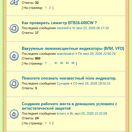
Ответы:
32
1
2
Как проверить симистр BTB16-600CW ?
Последнее сообщение
mickbell
«
Чт июл 23, 2026 06:17:19
Ответы:
17
Вакуумные люминесцентные индикаторы (ВЛИ, VFD)
Последнее сообщение
watchmaker
«
Пн июл 20, 2026 22:50:29
Ответы:
860
1
41
42
43
44
…
Помогите опознать неизвестный nixie индикатор.
Последнее сообщение
Сухарик
«
Сб июл 18, 2026 18:02:15
Ответы:
3
Cоздание рабочего места в домашних условиях с
антистатической защитой
Последнее сообщение
krserv
«
Вс июл 05, 2026 15:32:09
Ответы:
24
1
2