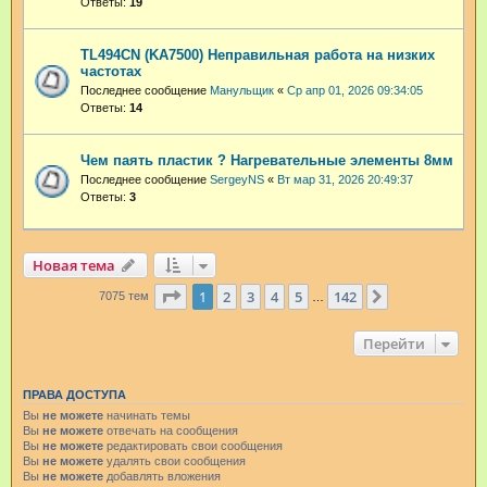
Ответы:
19
TL494CN (KA7500) Неправильная работа на низких
частотах
Последнее сообщение
Манульщик
«
Ср апр 01, 2026 09:34:05
Ответы:
14
Чем паять пластик ? Нагревательные элементы 8мм
Последнее сообщение
SergeyNS
«
Вт мар 31, 2026 20:49:37
Ответы:
3
Новая тема
Страница
1
из
142
1
2
3
4
5
142
След.
7075 тем
…
Перейти
ПРАВА ДОСТУПА
Вы
не можете
начинать темы
Вы
не можете
отвечать на сообщения
Вы
не можете
редактировать свои сообщения
Вы
не можете
удалять свои сообщения
Вы
не можете
добавлять вложения