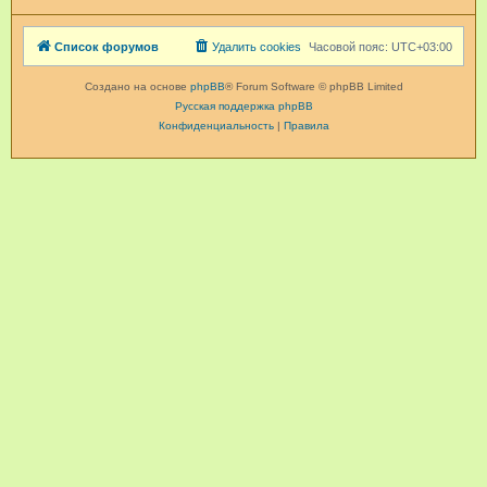
Список форумов
Удалить cookies
Часовой пояс:
UTC+03:00
Создано на основе
phpBB
® Forum Software © phpBB Limited
Русская поддержка phpBB
Конфиденциальность
|
Правила