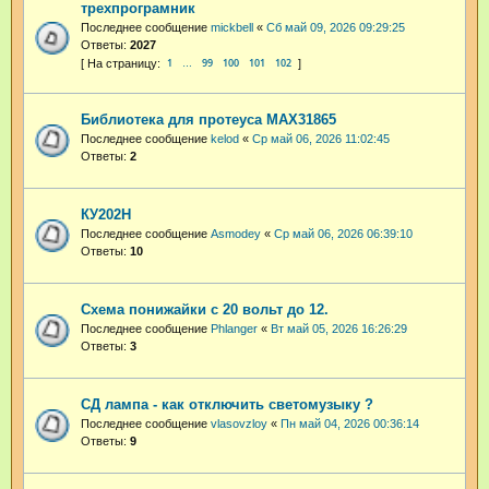
трехпрограмник
Последнее сообщение
mickbell
«
Сб май 09, 2026 09:29:25
Ответы:
2027
1
99
100
101
102
…
Библиотека для протеуса MAX31865
Последнее сообщение
kelod
«
Ср май 06, 2026 11:02:45
Ответы:
2
КУ202Н
Последнее сообщение
Asmodey
«
Ср май 06, 2026 06:39:10
Ответы:
10
Схема понижайки с 20 вольт до 12.
Последнее сообщение
Phlanger
«
Вт май 05, 2026 16:26:29
Ответы:
3
СД лампа - как отключить светомузыку ?
Последнее сообщение
vlasovzloy
«
Пн май 04, 2026 00:36:14
Ответы:
9