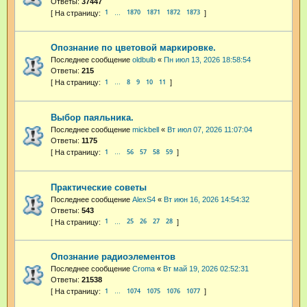
Ответы:
37447
1
1870
1871
1872
1873
…
Опознание по цветовой маркировке.
Последнее сообщение
oldbulb
«
Пн июл 13, 2026 18:58:54
Ответы:
215
1
8
9
10
11
…
Выбор паяльника.
Последнее сообщение
mickbell
«
Вт июл 07, 2026 11:07:04
Ответы:
1175
1
56
57
58
59
…
Практические советы
Последнее сообщение
AlexS4
«
Вт июн 16, 2026 14:54:32
Ответы:
543
1
25
26
27
28
…
Опознание радиоэлементов
Последнее сообщение
Croma
«
Вт май 19, 2026 02:52:31
Ответы:
21538
1
1074
1075
1076
1077
…