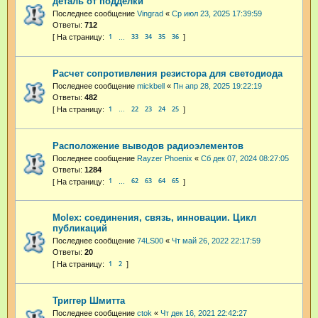
деталь от подделки
Последнее сообщение
Vingrad
«
Ср июл 23, 2025 17:39:59
Ответы:
712
1
33
34
35
36
…
Расчет сопротивления резистора для светодиода
Последнее сообщение
mickbell
«
Пн апр 28, 2025 19:22:19
Ответы:
482
1
22
23
24
25
…
Расположение выводов радиоэлементов
Последнее сообщение
Rayzer Phoenix
«
Сб дек 07, 2024 08:27:05
Ответы:
1284
1
62
63
64
65
…
Molex: соединения, связь, инновации. Цикл
публикаций
Последнее сообщение
74LS00
«
Чт май 26, 2022 22:17:59
Ответы:
20
1
2
Триггер Шмитта
Последнее сообщение
ctok
«
Чт дек 16, 2021 22:42:27