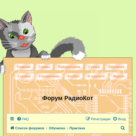
Главная
Схемы
Лаборатория
Статьи
Обучалка
Ссылки
Справочник
КотАрт
О проекте
Форум
Форум РадиоКот
FAQ
Регистрация
Вход
П
Список форумов
Обучалка
Практика
о