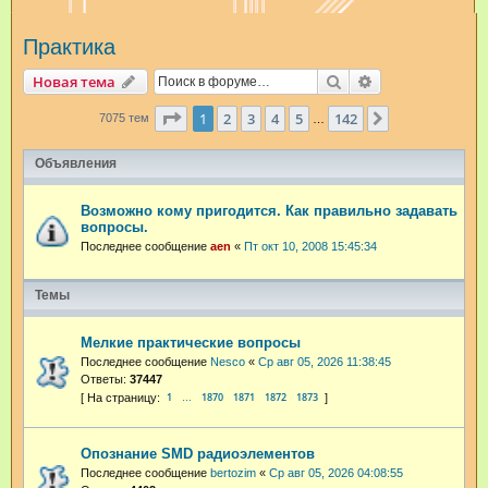
и
Практика
с
к
Поиск
Расширенный п
Новая тема
Страница
1
из
142
1
2
3
4
5
142
След.
7075 тем
…
Объявления
Возможно кому пригодится. Как правильно задавать
вопросы.
Последнее сообщение
aen
«
Пт окт 10, 2008 15:45:34
Темы
Мелкие практические вопросы
Последнее сообщение
Nesco
«
Ср авг 05, 2026 11:38:45
Ответы:
37447
1
1870
1871
1872
1873
…
Опознание SMD радиоэлементов
Последнее сообщение
bertozim
«
Ср авг 05, 2026 04:08:55