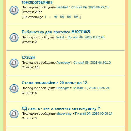
трехпрограмник
Последнее сообщение
mickbell
«
Сб май 09, 2026 09:29:25
Ответы:
2027
1
99
100
101
102
…
Библиотека для протеуса MAX31865
Последнее сообщение
kelod
«
Ср май 06, 2026 11:02:45
Ответы:
2
КУ202Н
Последнее сообщение
Asmodey
«
Ср май 06, 2026 06:39:10
Ответы:
10
Схема понижайки с 20 вольт до 12.
Последнее сообщение
Phlanger
«
Вт май 05, 2026 16:26:29
Ответы:
3
СД лампа - как отключить светомузыку ?
Последнее сообщение
vlasovzloy
«
Пн май 04, 2026 00:36:14
Ответы:
9