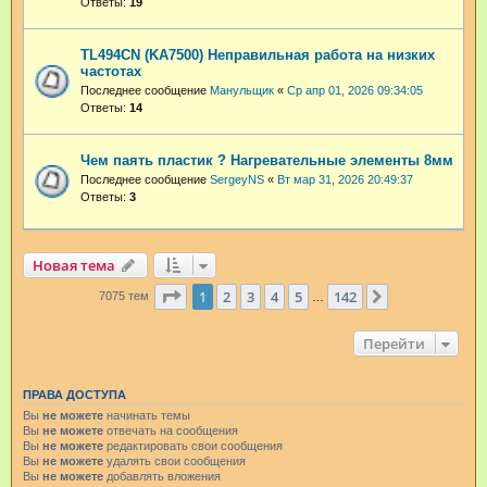
Ответы:
19
TL494CN (KA7500) Неправильная работа на низких
частотах
Последнее сообщение
Манульщик
«
Ср апр 01, 2026 09:34:05
Ответы:
14
Чем паять пластик ? Нагревательные элементы 8мм
Последнее сообщение
SergeyNS
«
Вт мар 31, 2026 20:49:37
Ответы:
3
Новая тема
Страница
1
из
142
1
2
3
4
5
142
След.
7075 тем
…
Перейти
ПРАВА ДОСТУПА
Вы
не можете
начинать темы
Вы
не можете
отвечать на сообщения
Вы
не можете
редактировать свои сообщения
Вы
не можете
удалять свои сообщения
Вы
не можете
добавлять вложения