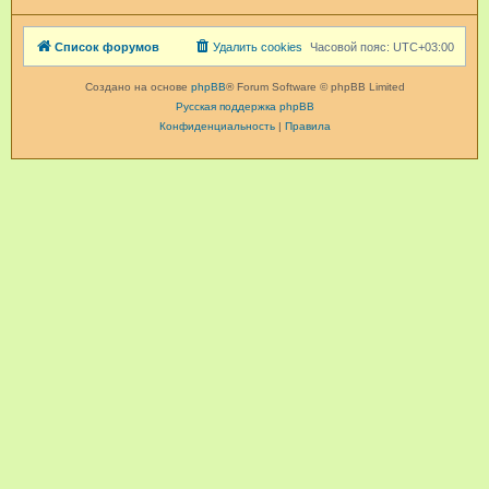
Список форумов
Удалить cookies
Часовой пояс:
UTC+03:00
Создано на основе
phpBB
® Forum Software © phpBB Limited
Русская поддержка phpBB
Конфиденциальность
|
Правила