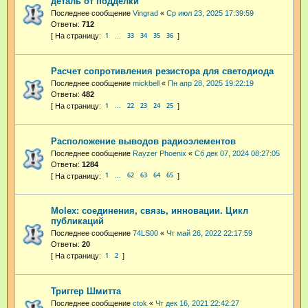
деталь от подделки
Последнее сообщение
Vingrad
«
Ср июл 23, 2025 17:39:59
Ответы:
712
1
33
34
35
36
…
Расчет сопротивления резистора для светодиода
Последнее сообщение
mickbell
«
Пн апр 28, 2025 19:22:19
Ответы:
482
1
22
23
24
25
…
Расположение выводов радиоэлементов
Последнее сообщение
Rayzer Phoenix
«
Сб дек 07, 2024 08:27:05
Ответы:
1284
1
62
63
64
65
…
Molex: соединения, связь, инновации. Цикл
публикаций
Последнее сообщение
74LS00
«
Чт май 26, 2022 22:17:59
Ответы:
20
1
2
Триггер Шмитта
Последнее сообщение
ctok
«
Чт дек 16, 2021 22:42:27