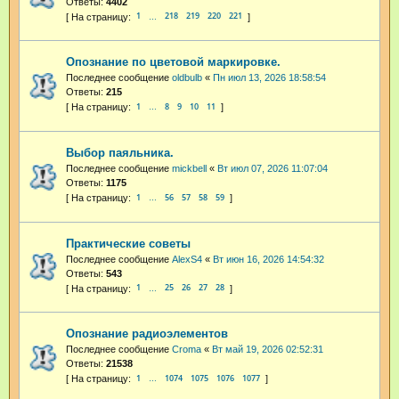
Ответы:
4402
1
218
219
220
221
…
Опознание по цветовой маркировке.
Последнее сообщение
oldbulb
«
Пн июл 13, 2026 18:58:54
Ответы:
215
1
8
9
10
11
…
Выбор паяльника.
Последнее сообщение
mickbell
«
Вт июл 07, 2026 11:07:04
Ответы:
1175
1
56
57
58
59
…
Практические советы
Последнее сообщение
AlexS4
«
Вт июн 16, 2026 14:54:32
Ответы:
543
1
25
26
27
28
…
Опознание радиоэлементов
Последнее сообщение
Croma
«
Вт май 19, 2026 02:52:31
Ответы:
21538
1
1074
1075
1076
1077
…