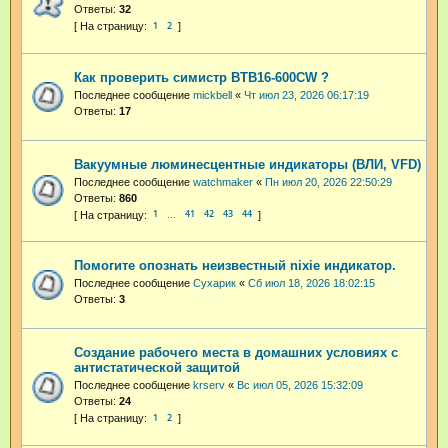
Ответы:
32
1
2
Как проверить симистр BTB16-600CW ?
Последнее сообщение
mickbell
«
Чт июл 23, 2026 06:17:19
Ответы:
17
Вакуумные люминесцентные индикаторы (ВЛИ, VFD)
Последнее сообщение
watchmaker
«
Пн июл 20, 2026 22:50:29
Ответы:
860
1
41
42
43
44
…
Помогите опознать неизвестный nixie индикатор.
Последнее сообщение
Сухарик
«
Сб июл 18, 2026 18:02:15
Ответы:
3
Cоздание рабочего места в домашних условиях с
антистатической защитой
Последнее сообщение
krserv
«
Вс июл 05, 2026 15:32:09
Ответы:
24
1
2