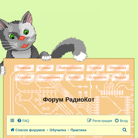
Главная
Схемы
Лаборатория
Статьи
Обучалка
Ссылки
Справочник
КотАрт
О проекте
Форум
Форум РадиоКот
FAQ
Регистрация
Вход
П
Список форумов
Обучалка
Практика
о