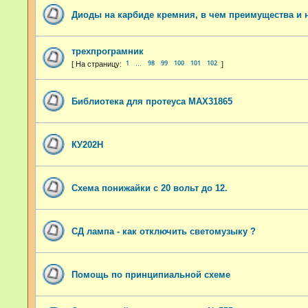
Диоды на карбиде кремния, в чем преимущества и н
трехпрограмник
1
98
99
100
101
102
…
Библиотека для протеуса MAX31865
КУ202Н
Схема понижайки с 20 вольт до 12.
СД лампа - как отключить светомузыку ?
Помощь по принципиальной схеме