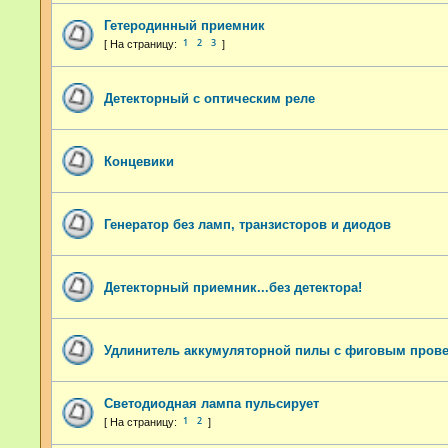
Гетеродинный приемник
1
2
3
Детекторный с оптическим реле
Концевики
Генератор без ламп, транзисторов и диодов
Детекторный приемник...без детектора!
Удлинитель аккумуляторной пилы с фиговым пров
Светодиодная лампа пульсирует
1
2