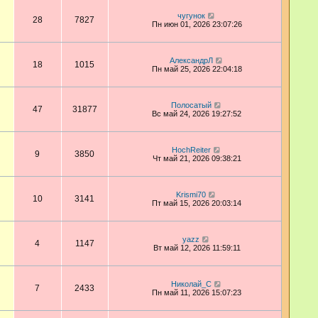
чугунок
28
7827
Пн июн 01, 2026 23:07:26
АлександрЛ
18
1015
Пн май 25, 2026 22:04:18
Полосатый
47
31877
Вс май 24, 2026 19:27:52
HochReiter
9
3850
Чт май 21, 2026 09:38:21
Krismi70
10
3141
Пт май 15, 2026 20:03:14
yazz
4
1147
Вт май 12, 2026 11:59:11
Николай_С
7
2433
Пн май 11, 2026 15:07:23