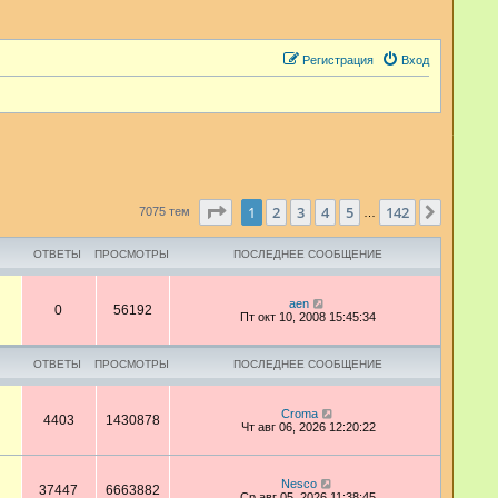
Регистрация
Вход
Страница
1
из
142
1
2
3
4
5
142
След.
7075 тем
…
ОТВЕТЫ
ПРОСМОТРЫ
ПОСЛЕДНЕЕ СООБЩЕНИЕ
aen
0
56192
Пт окт 10, 2008 15:45:34
ОТВЕТЫ
ПРОСМОТРЫ
ПОСЛЕДНЕЕ СООБЩЕНИЕ
Croma
4403
1430878
Чт авг 06, 2026 12:20:22
Nesco
37447
6663882
Ср авг 05, 2026 11:38:45