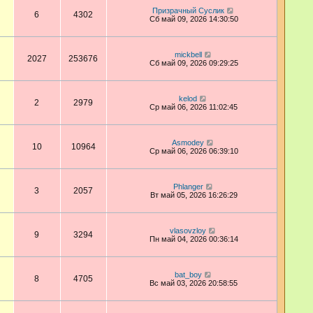
Призрачный Суслик
6
4302
Сб май 09, 2026 14:30:50
mickbell
2027
253676
Сб май 09, 2026 09:29:25
kelod
2
2979
Ср май 06, 2026 11:02:45
Asmodey
10
10964
Ср май 06, 2026 06:39:10
Phlanger
3
2057
Вт май 05, 2026 16:26:29
vlasovzloy
9
3294
Пн май 04, 2026 00:36:14
bat_boy
8
4705
Вс май 03, 2026 20:58:55