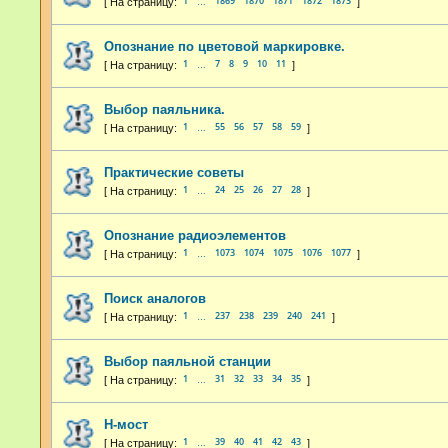
1
1869
1870
1871
1872
1873
…
Опознание по цветовой маркировке.
1
7
8
9
10
11
…
Выбор паяльника.
1
55
56
57
58
59
…
Практические советы
1
24
25
26
27
28
…
Опознание радиоэлементов
1
1073
1074
1075
1076
1077
…
Поиск аналогов
1
237
238
239
240
241
…
Выбор паяльной станции
1
31
32
33
34
35
…
H-мост
1
39
40
41
42
43
…