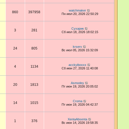
watchmaker
860
397958
Пн июл 20, 2026 22:50:29
Сухарик
3
281
Сб июл 18, 2026 18:02:15
krserv
24
805
Вс июл 05, 2026 15:32:09
acckyiboxxx
4
1134
Сб июн 27, 2026 11:40:08
Asmodey
20
1813
Пт июн 19, 2026 20:05:02
Croma
14
1015
Пт июн 19, 2026 04:42:37
XentaAbsenta
1
376
Вс июн 14, 2026 19:58:35