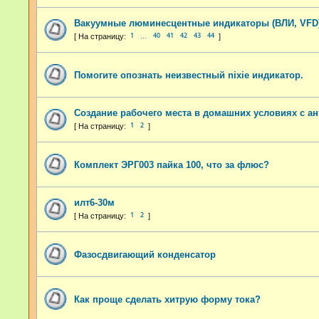
Вакуумные люминесцентные индикаторы (ВЛИ, VFD
1
40
41
42
43
44
…
Помогите опознать неизвестный nixie индикатор.
Cоздание рабочего места в домашних условиях с ан
1
2
Комплект ЭРГ003 пайка 100, что за флюс?
илт6-30м
1
2
Фазосдвигающий конденсатор
Как проще сделать хитрую форму тока?