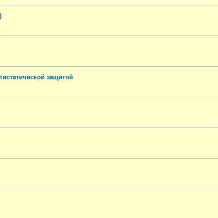
)
тистатической защитой