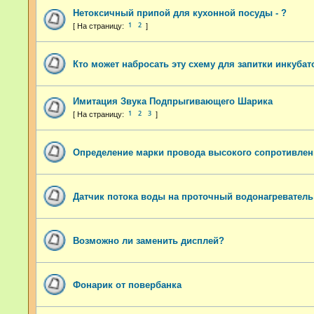
Нетоксичный припой для кухонной посуды - ?
1
2
Кто может набросать эту схему для запитки инкубат
Имитация Звука Подпрыгивающего Шарика
1
2
3
Определение марки провода высокого сопротивле
Датчик потока воды на проточный водонагреватель
Возможно ли заменить дисплей?
Фонарик от повербанка