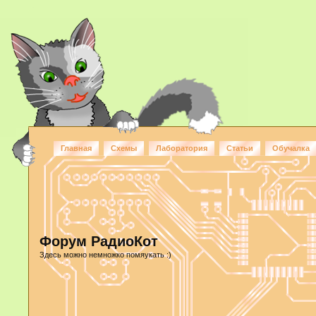
Главная
Схемы
Лаборатория
Статьи
Обучалка
Форум РадиоКот
Здесь можно немножко помяукать :)