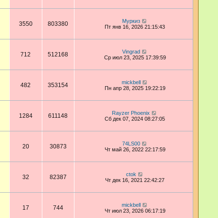
Муркиз
3550
803380
Пт янв 16, 2026 21:15:43
Vingrad
712
512168
Ср июл 23, 2025 17:39:59
mickbell
482
353154
Пн апр 28, 2025 19:22:19
Rayzer Phoenix
1284
611148
Сб дек 07, 2024 08:27:05
74LS00
20
30873
Чт май 26, 2022 22:17:59
ctok
32
82387
Чт дек 16, 2021 22:42:27
mickbell
17
744
Чт июл 23, 2026 06:17:19