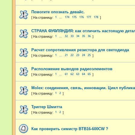
Помогите опознать девайс.
1
174
175
176
177
178
…
СТРАНА ФУФЛЯНДИЯ: как отличить настоящую детал
1
32
33
34
35
36
…
Расчет сопротивления резистора для светодиода
1
21
22
23
24
25
…
Расположение выводов радиоэлементов
1
61
62
63
64
65
…
Molex: соединения, связь, инновации. Цикл публик
1
2
Триггер Шмитта
1
2
Как проверить симистр BTB16-600CW ?