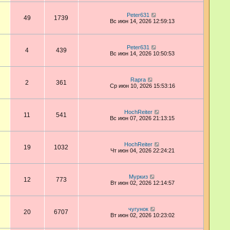
Peter631
49
1739
Вс июн 14, 2026 12:59:13
Peter631
4
439
Вс июн 14, 2026 10:50:53
Rapra
2
361
Ср июн 10, 2026 15:53:16
HochReiter
11
541
Вс июн 07, 2026 21:13:15
HochReiter
19
1032
Чт июн 04, 2026 22:24:21
Муркиз
12
773
Вт июн 02, 2026 12:14:57
чугунок
20
6707
Вт июн 02, 2026 10:23:02