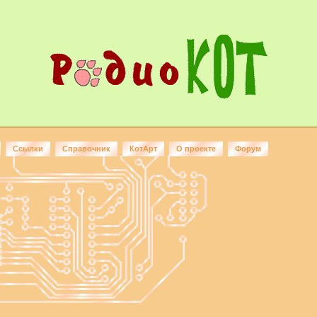
Ссылки
Справочник
КотАрт
О проекте
Форум