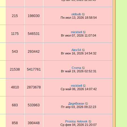
oldbulb
215
198030
Пн июл 13, 2026 18:58:54
mickbell
1175
546531
Вт июл 07, 2026 11:07:04
AlexS4
543
293442
Вт июн 16, 2026 14:54:32
Croma
21538
5417761
Вт май 19, 2026 02:52:31
mickbell
4810
2873678
Ср май 06, 2026 14:07:42
ДядяВован
683
533963
Пт апр 03, 2026 09:22:23
Prostoy 4elovek
858
390448
Ср фев 04, 2026 21:20:07