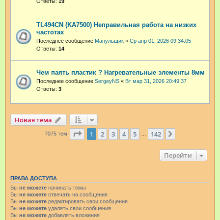
Ответы:
19
TL494CN (KA7500) Неправильная работа на низких
частотах
Последнее сообщение
Манульщик
«
Ср апр 01, 2026 09:34:05
Ответы:
14
Чем паять пластик ? Нагревательные элементы 8мм
Последнее сообщение
SergeyNS
«
Вт мар 31, 2026 20:49:37
Ответы:
3
Новая тема
Страница
1
из
142
1
2
3
4
5
142
След.
7075 тем
…
Перейти
ПРАВА ДОСТУПА
Вы
не можете
начинать темы
Вы
не можете
отвечать на сообщения
Вы
не можете
редактировать свои сообщения
Вы
не можете
удалять свои сообщения
Вы
не можете
добавлять вложения