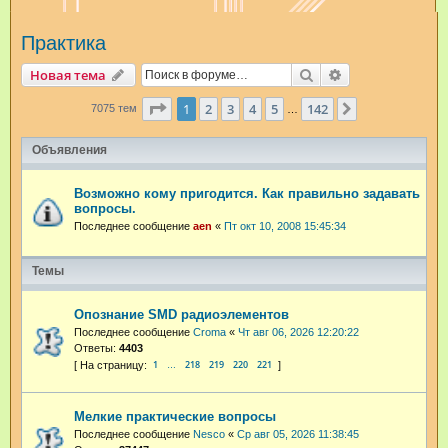
и
Практика
с
к
Поиск
Расширенный п
Новая тема
Страница
1
из
142
1
2
3
4
5
142
След.
7075 тем
…
Объявления
Возможно кому пригодится. Как правильно задавать
вопросы.
Последнее сообщение
aen
«
Пт окт 10, 2008 15:45:34
Темы
Опознание SMD радиоэлементов
Последнее сообщение
Croma
«
Чт авг 06, 2026 12:20:22
Ответы:
4403
1
218
219
220
221
…
Мелкие практические вопросы
Последнее сообщение
Nesco
«
Ср авг 05, 2026 11:38:45