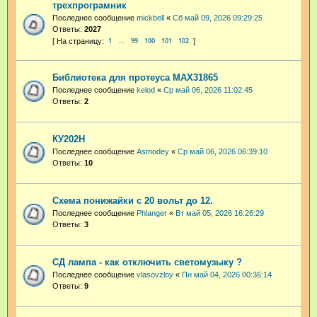
трехпрограмник
Последнее сообщение
mickbell
«
Сб май 09, 2026 09:29:25
Ответы:
2027
1
99
100
101
102
…
Библиотека для протеуса MAX31865
Последнее сообщение
kelod
«
Ср май 06, 2026 11:02:45
Ответы:
2
КУ202Н
Последнее сообщение
Asmodey
«
Ср май 06, 2026 06:39:10
Ответы:
10
Схема понижайки с 20 вольт до 12.
Последнее сообщение
Phlanger
«
Вт май 05, 2026 16:26:29
Ответы:
3
СД лампа - как отключить светомузыку ?
Последнее сообщение
vlasovzloy
«
Пн май 04, 2026 00:36:14
Ответы:
9