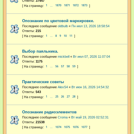
Ответы:
37447
1
1870
1871
1872
1873
…
Опознание по цветовой маркировке.
Последнее сообщение
oldbulb
«
Пн июл 13, 2026 18:58:54
Ответы:
215
1
8
9
10
11
…
Выбор паяльника.
Последнее сообщение
mickbell
«
Вт июл 07, 2026 11:07:04
Ответы:
1175
1
56
57
58
59
…
Практические советы
Последнее сообщение
AlexS4
«
Вт июн 16, 2026 14:54:32
Ответы:
543
1
25
26
27
28
…
Опознание радиоэлементов
Последнее сообщение
Croma
«
Вт май 19, 2026 02:52:31
Ответы:
21538
1
1074
1075
1076
1077
…