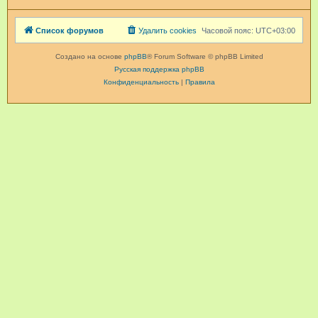
Список форумов
Удалить cookies
Часовой пояс:
UTC+03:00
Создано на основе
phpBB
® Forum Software © phpBB Limited
Русская поддержка phpBB
Конфиденциальность
|
Правила