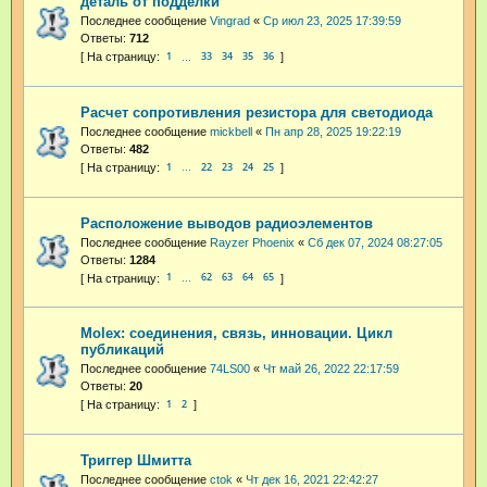
деталь от подделки
Последнее сообщение
Vingrad
«
Ср июл 23, 2025 17:39:59
Ответы:
712
1
33
34
35
36
…
Расчет сопротивления резистора для светодиода
Последнее сообщение
mickbell
«
Пн апр 28, 2025 19:22:19
Ответы:
482
1
22
23
24
25
…
Расположение выводов радиоэлементов
Последнее сообщение
Rayzer Phoenix
«
Сб дек 07, 2024 08:27:05
Ответы:
1284
1
62
63
64
65
…
Molex: соединения, связь, инновации. Цикл
публикаций
Последнее сообщение
74LS00
«
Чт май 26, 2022 22:17:59
Ответы:
20
1
2
Триггер Шмитта
Последнее сообщение
ctok
«
Чт дек 16, 2021 22:42:27