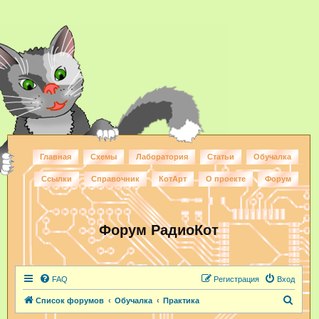
Главная
Схемы
Лаборатория
Статьи
Обучалка
Ссылки
Справочник
КотАрт
О проекте
Форум
Форум РадиоКот
FAQ
Регистрация
Вход
П
Список форумов
Обучалка
Практика
о