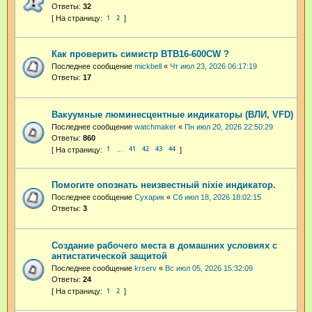
Ответы:
32
1
2
Как проверить симистр BTB16-600CW ?
Последнее сообщение
mickbell
«
Чт июл 23, 2026 06:17:19
Ответы:
17
Вакуумные люминесцентные индикаторы (ВЛИ, VFD)
Последнее сообщение
watchmaker
«
Пн июл 20, 2026 22:50:29
Ответы:
860
1
41
42
43
44
…
Помогите опознать неизвестный nixie индикатор.
Последнее сообщение
Сухарик
«
Сб июл 18, 2026 18:02:15
Ответы:
3
Cоздание рабочего места в домашних условиях с
антистатической защитой
Последнее сообщение
krserv
«
Вс июл 05, 2026 15:32:09
Ответы:
24
1
2