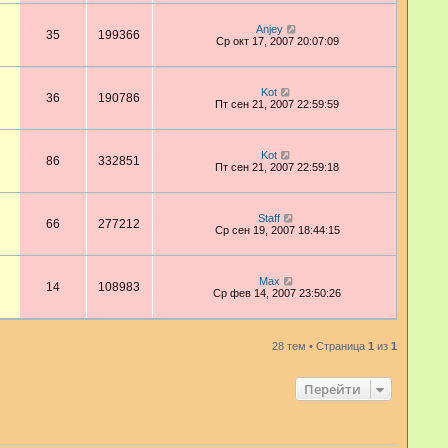
Anjey
35
199366
Ср окт 17, 2007 20:07:09
Kot
36
190786
Пт сен 21, 2007 22:59:59
Kot
86
332851
Пт сен 21, 2007 22:59:18
Staff
66
277212
Ср сен 19, 2007 18:44:15
Max
14
108983
Ср фев 14, 2007 23:50:26
28 тем • Страница
1
из
1
Перейти