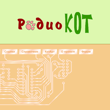
Ссылки
Справочник
КотАрт
О проекте
Форум