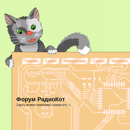
Главная
Схемы
Лаборатория
Статьи
Обучалка
Форум РадиоКот
Здесь можно немножко помяукать :)