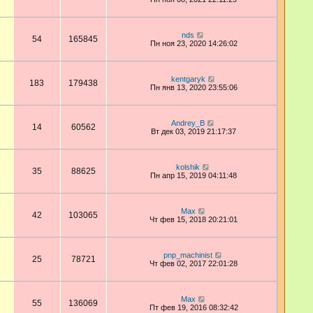
nds
54
165845
Пн ноя 23, 2020 14:26:02
kentgaryk
183
179438
Пн янв 13, 2020 23:55:06
Andrey_B
14
60562
Вт дек 03, 2019 21:17:37
kolshik
35
88625
Пн апр 15, 2019 04:11:48
Max
42
103065
Чт фев 15, 2018 20:21:01
pnp_machinist
25
78721
Чт фев 02, 2017 22:01:28
Max
55
136069
Пт фев 19, 2016 08:32:42