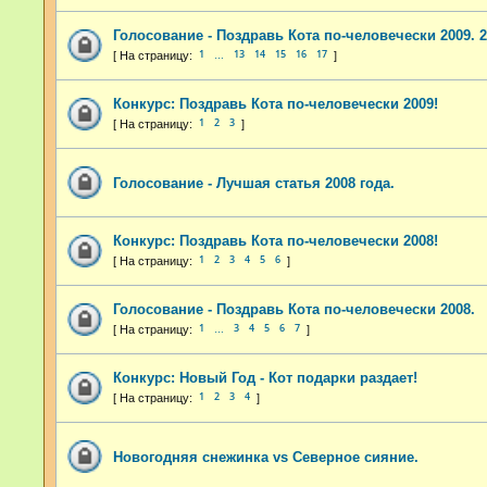
Голосование - Поздравь Кота по-человечески 2009. 2
1
13
14
15
16
17
…
Конкурс: Поздравь Кота по-человечески 2009!
1
2
3
Голосование - Лучшая статья 2008 года.
Конкурс: Поздравь Кота по-человечески 2008!
1
2
3
4
5
6
Голосование - Поздравь Кота по-человечески 2008.
1
3
4
5
6
7
…
Конкурс: Новый Год - Кот подарки раздает!
1
2
3
4
Новогодняя снежинка vs Северное сияние.