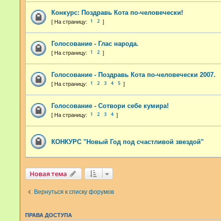
Конкурс: Поздравь Кота по-человечески!
1
2
Голосование - Глас народа.
1
2
Голосование - Поздравь Кота по-человечески 2007.
1
2
3
4
5
Голосование - Сотвори себе кумира!
1
2
3
4
КОНКУРС "Новый Год под счастливой звездой"
Новая тема
Вернуться к списку форумов
ПРАВА ДОСТУПА