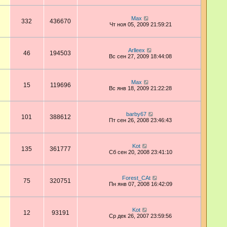
Max
332
436670
Чт ноя 05, 2009 21:59:21
Arlleex
46
194503
Вс сен 27, 2009 18:44:08
Max
15
119696
Вс янв 18, 2009 21:22:28
barby67
101
388612
Пт сен 26, 2008 23:46:43
Kot
135
361777
Сб сен 20, 2008 23:41:10
Forest_CAt
75
320751
Пн янв 07, 2008 16:42:09
Kot
12
93191
Ср дек 26, 2007 23:59:56