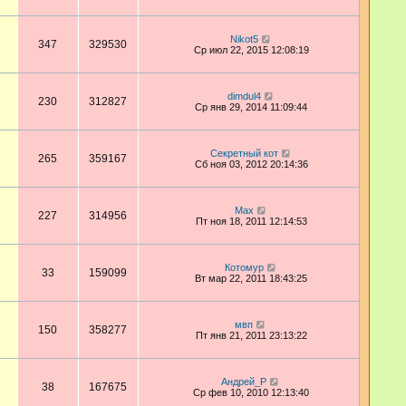
Nikot5
347
329530
Ср июл 22, 2015 12:08:19
dimdul4
230
312827
Ср янв 29, 2014 11:09:44
Секретный кот
265
359167
Сб ноя 03, 2012 20:14:36
Max
227
314956
Пт ноя 18, 2011 12:14:53
Котомур
33
159099
Вт мар 22, 2011 18:43:25
мвп
150
358277
Пт янв 21, 2011 23:13:22
Андрей_Р
38
167675
Ср фев 10, 2010 12:13:40