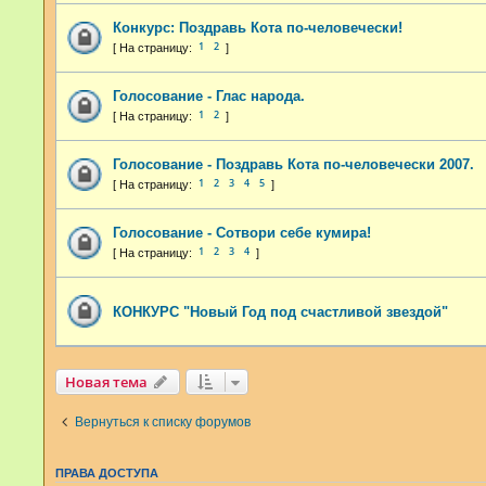
Конкурс: Поздравь Кота по-человечески!
1
2
Голосование - Глас народа.
1
2
Голосование - Поздравь Кота по-человечески 2007.
1
2
3
4
5
Голосование - Сотвори себе кумира!
1
2
3
4
КОНКУРС "Новый Год под счастливой звездой"
Новая тема
Вернуться к списку форумов
ПРАВА ДОСТУПА