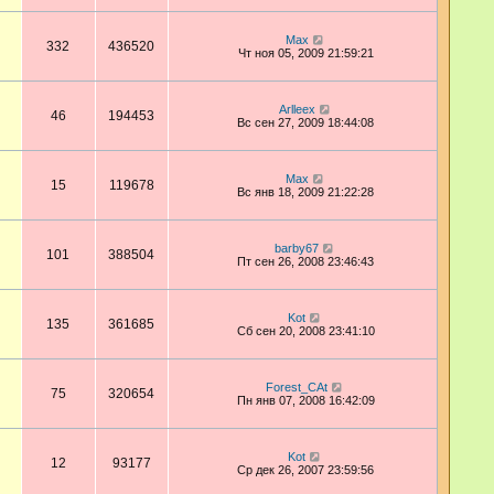
Max
332
436520
Чт ноя 05, 2009 21:59:21
Arlleex
46
194453
Вс сен 27, 2009 18:44:08
Max
15
119678
Вс янв 18, 2009 21:22:28
barby67
101
388504
Пт сен 26, 2008 23:46:43
Kot
135
361685
Сб сен 20, 2008 23:41:10
Forest_CAt
75
320654
Пн янв 07, 2008 16:42:09
Kot
12
93177
Ср дек 26, 2007 23:59:56