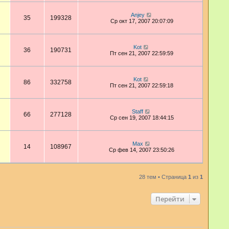
Anjey
35
199328
Ср окт 17, 2007 20:07:09
Kot
36
190731
Пт сен 21, 2007 22:59:59
Kot
86
332758
Пт сен 21, 2007 22:59:18
Staff
66
277128
Ср сен 19, 2007 18:44:15
Max
14
108967
Ср фев 14, 2007 23:50:26
28 тем • Страница
1
из
1
Перейти