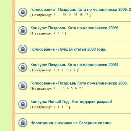
Голосование - Поздравь Кота по-человечески 2009. 2
1
13
14
15
16
17
…
Конкурс: Поздравь Кота по-человечески 2009!
1
2
3
Голосование - Лучшая статья 2008 года.
Конкурс: Поздравь Кота по-человечески 2008!
1
2
3
4
5
6
Голосование - Поздравь Кота по-человечески 2008.
1
3
4
5
6
7
…
Конкурс: Новый Год - Кот подарки раздает!
1
2
3
4
Новогодняя снежинка vs Северное сияние.