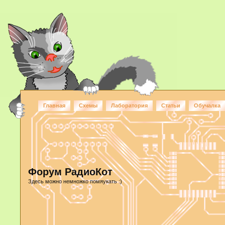
Главная
Схемы
Лаборатория
Статьи
Обучалка
Форум РадиоКот
Здесь можно немножко помяукать :)