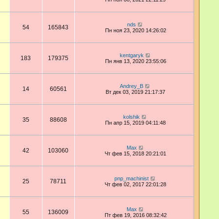
nds
54
165843
Пн ноя 23, 2020 14:26:02
kentgaryk
183
179375
Пн янв 13, 2020 23:55:06
Andrey_B
14
60561
Вт дек 03, 2019 21:17:37
kolshik
35
88608
Пн апр 15, 2019 04:11:48
Max
42
103060
Чт фев 15, 2018 20:21:01
pnp_machinist
25
78711
Чт фев 02, 2017 22:01:28
Max
55
136009
Пт фев 19, 2016 08:32:42