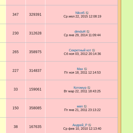
Nikot5
347
329391
Ср июл 22, 2015 12:08:19
dimdul4
230
312628
Ср янв 29, 2014 11:09:44
Секретный кот
265
358975
Сб ноя 03, 2012 20:14:36
Max
227
314837
Пт ноя 18, 2011 12:14:53
Котомур
33
159061
Вт мар 22, 2011 18:43:25
мвп
150
358085
Пт янв 21, 2011 23:13:22
Андрей_Р
38
167635
Ср фев 10, 2010 12:13:40