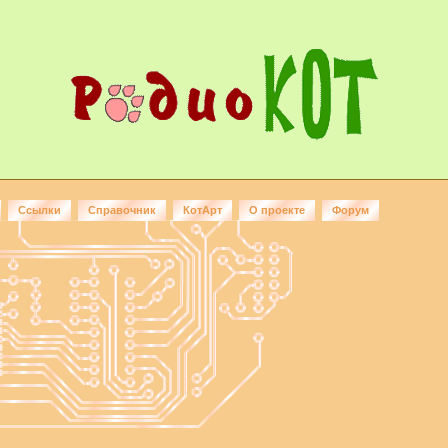
Ссылки
Справочник
КотАрт
О проекте
Форум