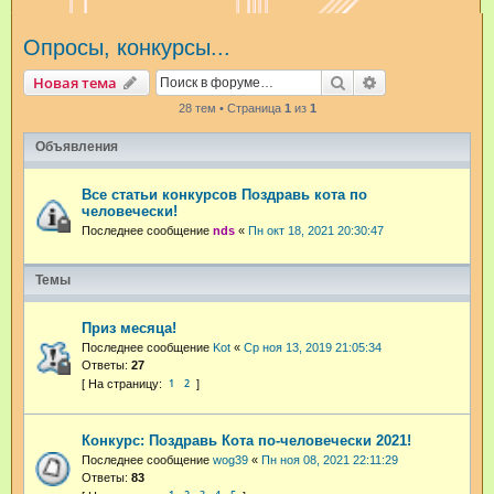
и
Опросы, конкурсы...
с
к
Поиск
Расширенный п
Новая тема
28 тем • Страница
1
из
1
Объявления
Все статьи конкурсов Поздравь кота по
человечески!
Последнее сообщение
nds
«
Пн окт 18, 2021 20:30:47
Темы
Приз месяца!
Последнее сообщение
Kot
«
Ср ноя 13, 2019 21:05:34
Ответы:
27
1
2
Конкурс: Поздравь Кота по-человечески 2021!
Последнее сообщение
wog39
«
Пн ноя 08, 2021 22:11:29
Ответы:
83