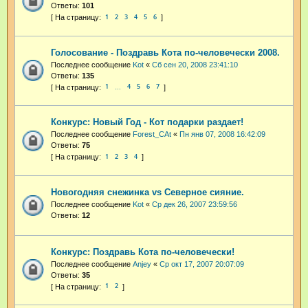
Ответы:
101
1
2
3
4
5
6
Голосование - Поздравь Кота по-человечески 2008.
Последнее сообщение
Kot
«
Сб сен 20, 2008 23:41:10
Ответы:
135
1
4
5
6
7
…
Конкурс: Новый Год - Кот подарки раздает!
Последнее сообщение
Forest_CAt
«
Пн янв 07, 2008 16:42:09
Ответы:
75
1
2
3
4
Новогодняя снежинка vs Северное сияние.
Последнее сообщение
Kot
«
Ср дек 26, 2007 23:59:56
Ответы:
12
Конкурс: Поздравь Кота по-человечески!
Последнее сообщение
Anjey
«
Ср окт 17, 2007 20:07:09
Ответы:
35
1
2