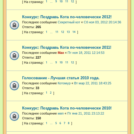
1
9
10
11
12
…
Конкурс: Поздравь Кота по-человечески 2012!
Последнее сообщение
Секретный кот
«
Сб ноя 03, 2012 20:14:36
Ответы:
265
1
11
12
13
14
…
Конкурс: Поздравь Кота по-человечески 2011!
Последнее сообщение
Max
«
Пт ноя 18, 2011 12:14:53
Ответы:
227
1
9
10
11
12
…
Голосование - Лучшая статья 2010 года.
Последнее сообщение
Котомур
«
Вт мар 22, 2011 18:43:25
Ответы:
33
1
2
Конкурс: Поздравь Кота по-человечески 2010!
Последнее сообщение
мвп
«
Пт янв 21, 2011 23:13:22
Ответы:
150
1
5
6
7
8
…