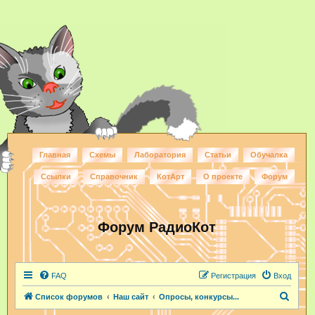
Главная
Схемы
Лаборатория
Статьи
Обучалка
Ссылки
Справочник
КотАрт
О проекте
Форум
Форум РадиоКот
FAQ
Регистрация
Вход
П
Список форумов
Наш сайт
Опросы, конкурсы...
о