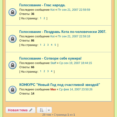
Голосование - Глас народа.
Последнее сообщение
Kot
«
Пт сен 21, 2007 22:59:59
Ответы:
36
1
2
Голосование - Поздравь Кота по-человечески 2007.
Последнее сообщение
Kot
«
Пт сен 21, 2007 22:59:18
Ответы:
86
1
2
3
4
5
Голосование - Сотвори себе кумира!
Последнее сообщение
Staff
«
Ср сен 19, 2007 18:44:15
Ответы:
66
1
2
3
4
КОНКУРС "Новый Год под счастливой звездой"
Последнее сообщение
Max
«
Ср фев 14, 2007 23:50:26
Ответы:
14
Новая тема
28 тем • Страница
1
из
1