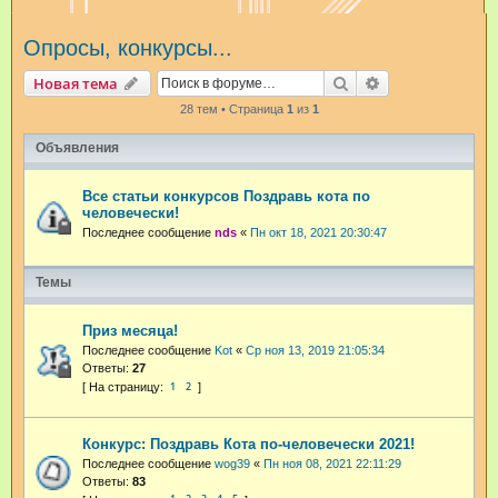
и
Опросы, конкурсы...
с
к
Поиск
Расширенный п
Новая тема
28 тем • Страница
1
из
1
Объявления
Все статьи конкурсов Поздравь кота по
человечески!
Последнее сообщение
nds
«
Пн окт 18, 2021 20:30:47
Темы
Приз месяца!
Последнее сообщение
Kot
«
Ср ноя 13, 2019 21:05:34
Ответы:
27
1
2
Конкурс: Поздравь Кота по-человечески 2021!
Последнее сообщение
wog39
«
Пн ноя 08, 2021 22:11:29
Ответы:
83