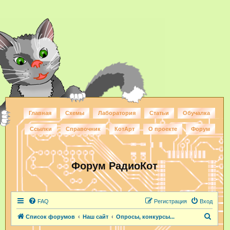
Главная
Схемы
Лаборатория
Статьи
Обучалка
Ссылки
Справочник
КотАрт
О проекте
Форум
Форум РадиоКот
FAQ
Регистрация
Вход
П
Список форумов
Наш сайт
Опросы, конкурсы...
о