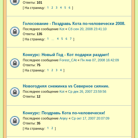
Ответы:
101
1
2
3
4
5
6
Голосование - Поздравь Кота по-человечески 2008.
Последнее сообщение
Kot
«
Сб сен 20, 2008 23:41:10
Ответы:
135
1
4
5
6
7
…
Конкурс: Новый Год - Кот подарки раздает!
Последнее сообщение
Forest_CAt
«
Пн янв 07, 2008 16:42:09
Ответы:
75
1
2
3
4
Новогодняя снежинка vs Северное сияние.
Последнее сообщение
Kot
«
Ср дек 26, 2007 23:59:56
Ответы:
12
Конкурс: Поздравь Кота по-человечески!
Последнее сообщение
Anjey
«
Ср окт 17, 2007 20:07:09
Ответы:
35
1
2