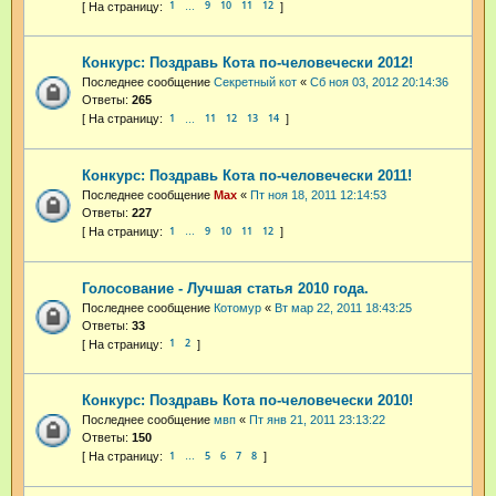
1
9
10
11
12
…
Конкурс: Поздравь Кота по-человечески 2012!
Последнее сообщение
Секретный кот
«
Сб ноя 03, 2012 20:14:36
Ответы:
265
1
11
12
13
14
…
Конкурс: Поздравь Кота по-человечески 2011!
Последнее сообщение
Max
«
Пт ноя 18, 2011 12:14:53
Ответы:
227
1
9
10
11
12
…
Голосование - Лучшая статья 2010 года.
Последнее сообщение
Котомур
«
Вт мар 22, 2011 18:43:25
Ответы:
33
1
2
Конкурс: Поздравь Кота по-человечески 2010!
Последнее сообщение
мвп
«
Пт янв 21, 2011 23:13:22
Ответы:
150
1
5
6
7
8
…