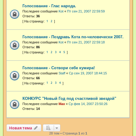
Голосование - Глас народа.
Последнее сообщение
Kot
«
Пт сен 21, 2007 22:59:59
Ответы:
36
1
2
Голосование - Поздравь Кота по-человечески 2007.
Последнее сообщение
Kot
«
Пт сен 21, 2007 22:59:18
Ответы:
86
1
2
3
4
5
Голосование - Сотвори себе кумира!
Последнее сообщение
Staff
«
Ср сен 19, 2007 18:44:15
Ответы:
66
1
2
3
4
КОНКУРС "Новый Год под счастливой звездой"
Последнее сообщение
Max
«
Ср фев 14, 2007 23:50:26
Ответы:
14
Новая тема
28 тем • Страница
1
из
1