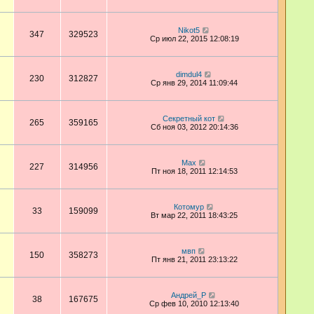
Nikot5
347
329523
Ср июл 22, 2015 12:08:19
dimdul4
230
312827
Ср янв 29, 2014 11:09:44
Секретный кот
265
359165
Сб ноя 03, 2012 20:14:36
Max
227
314956
Пт ноя 18, 2011 12:14:53
Котомур
33
159099
Вт мар 22, 2011 18:43:25
мвп
150
358273
Пт янв 21, 2011 23:13:22
Андрей_Р
38
167675
Ср фев 10, 2010 12:13:40