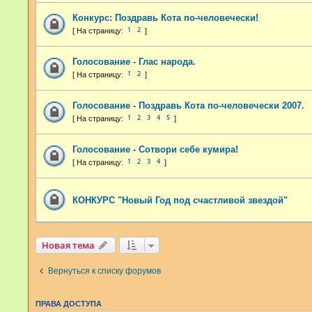
Конкурс: Поздравь Кота по-человечески!
1
2
Голосование - Глас народа.
1
2
Голосование - Поздравь Кота по-человечески 2007.
1
2
3
4
5
Голосование - Сотвори себе кумира!
1
2
3
4
КОНКУРС "Новый Год под счастливой звездой"
Новая тема
Вернуться к списку форумов
ПРАВА ДОСТУПА