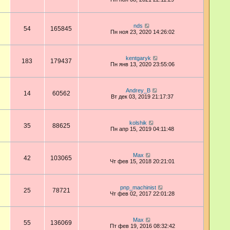
nds
54
165845
Пн ноя 23, 2020 14:26:02
kentgaryk
183
179437
Пн янв 13, 2020 23:55:06
Andrey_B
14
60562
Вт дек 03, 2019 21:17:37
kolshik
35
88625
Пн апр 15, 2019 04:11:48
Max
42
103065
Чт фев 15, 2018 20:21:01
pnp_machinist
25
78721
Чт фев 02, 2017 22:01:28
Max
55
136069
Пт фев 19, 2016 08:32:42