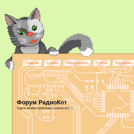
Главная
Схемы
Лаборатория
Статьи
Обучалка
Форум РадиоКот
Здесь можно немножко помяукать :)