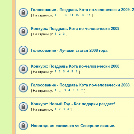
Голосование - Поздравь Кота по-человечески 2009. 2
1
13
14
15
16
17
…
Конкурс: Поздравь Кота по-человечески 2009!
1
2
3
Голосование - Лучшая статья 2008 года.
Конкурс: Поздравь Кота по-человечески 2008!
1
2
3
4
5
6
Голосование - Поздравь Кота по-человечески 2008.
1
3
4
5
6
7
…
Конкурс: Новый Год - Кот подарки раздает!
1
2
3
4
Новогодняя снежинка vs Северное сияние.