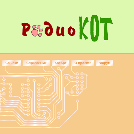
Ссылки
Справочник
КотАрт
О проекте
Форум