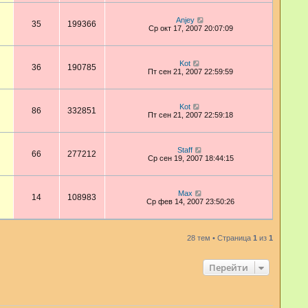
Anjey
35
199366
Ср окт 17, 2007 20:07:09
Kot
36
190785
Пт сен 21, 2007 22:59:59
Kot
86
332851
Пт сен 21, 2007 22:59:18
Staff
66
277212
Ср сен 19, 2007 18:44:15
Max
14
108983
Ср фев 14, 2007 23:50:26
28 тем • Страница
1
из
1
Перейти