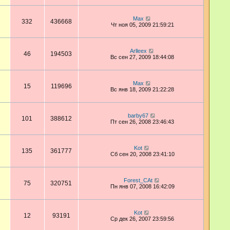
Max
332
436668
Чт ноя 05, 2009 21:59:21
Arlleex
46
194503
Вс сен 27, 2009 18:44:08
Max
15
119696
Вс янв 18, 2009 21:22:28
barby67
101
388612
Пт сен 26, 2008 23:46:43
Kot
135
361777
Сб сен 20, 2008 23:41:10
Forest_CAt
75
320751
Пн янв 07, 2008 16:42:09
Kot
12
93191
Ср дек 26, 2007 23:59:56