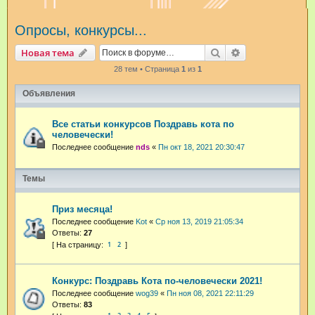
и
Опросы, конкурсы...
с
к
Поиск
Расширенный п
Новая тема
28 тем • Страница
1
из
1
Объявления
Все статьи конкурсов Поздравь кота по
человечески!
Последнее сообщение
nds
«
Пн окт 18, 2021 20:30:47
Темы
Приз месяца!
Последнее сообщение
Kot
«
Ср ноя 13, 2019 21:05:34
Ответы:
27
1
2
Конкурс: Поздравь Кота по-человечески 2021!
Последнее сообщение
wog39
«
Пн ноя 08, 2021 22:11:29
Ответы:
83