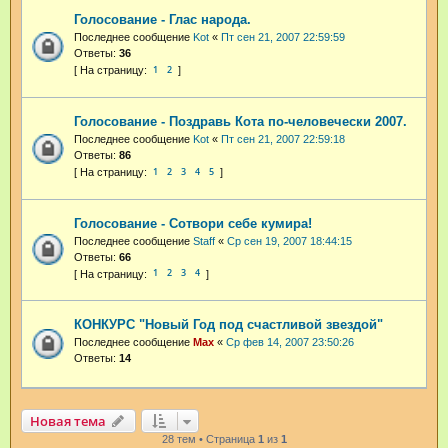
Голосование - Глас народа.
Последнее сообщение
Kot
«
Пт сен 21, 2007 22:59:59
Ответы:
36
1
2
Голосование - Поздравь Кота по-человечески 2007.
Последнее сообщение
Kot
«
Пт сен 21, 2007 22:59:18
Ответы:
86
1
2
3
4
5
Голосование - Сотвори себе кумира!
Последнее сообщение
Staff
«
Ср сен 19, 2007 18:44:15
Ответы:
66
1
2
3
4
КОНКУРС "Новый Год под счастливой звездой"
Последнее сообщение
Max
«
Ср фев 14, 2007 23:50:26
Ответы:
14
Новая тема
28 тем • Страница
1
из
1