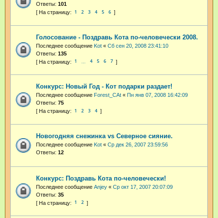
Ответы:
101
1
2
3
4
5
6
Голосование - Поздравь Кота по-человечески 2008.
Последнее сообщение
Kot
«
Сб сен 20, 2008 23:41:10
Ответы:
135
1
4
5
6
7
…
Конкурс: Новый Год - Кот подарки раздает!
Последнее сообщение
Forest_CAt
«
Пн янв 07, 2008 16:42:09
Ответы:
75
1
2
3
4
Новогодняя снежинка vs Северное сияние.
Последнее сообщение
Kot
«
Ср дек 26, 2007 23:59:56
Ответы:
12
Конкурс: Поздравь Кота по-человечески!
Последнее сообщение
Anjey
«
Ср окт 17, 2007 20:07:09
Ответы:
35
1
2