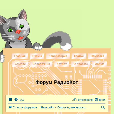
Главная
Схемы
Лаборатория
Статьи
Обучалка
Ссылки
Справочник
КотАрт
О проекте
Форум
Форум РадиоКот
FAQ
Регистрация
Вход
П
Список форумов
Наш сайт
Опросы, конкурсы...
о