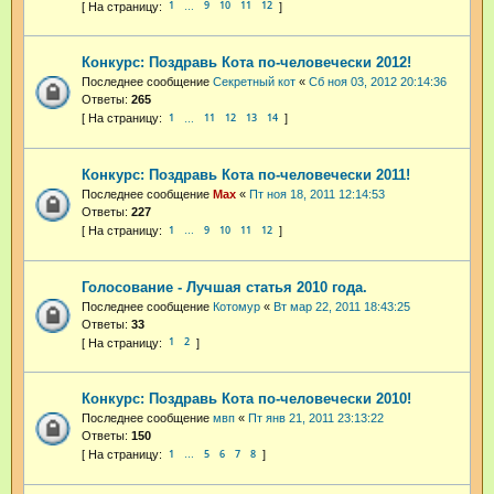
1
9
10
11
12
…
Конкурс: Поздравь Кота по-человечески 2012!
Последнее сообщение
Секретный кот
«
Сб ноя 03, 2012 20:14:36
Ответы:
265
1
11
12
13
14
…
Конкурс: Поздравь Кота по-человечески 2011!
Последнее сообщение
Max
«
Пт ноя 18, 2011 12:14:53
Ответы:
227
1
9
10
11
12
…
Голосование - Лучшая статья 2010 года.
Последнее сообщение
Котомур
«
Вт мар 22, 2011 18:43:25
Ответы:
33
1
2
Конкурс: Поздравь Кота по-человечески 2010!
Последнее сообщение
мвп
«
Пт янв 21, 2011 23:13:22
Ответы:
150
1
5
6
7
8
…