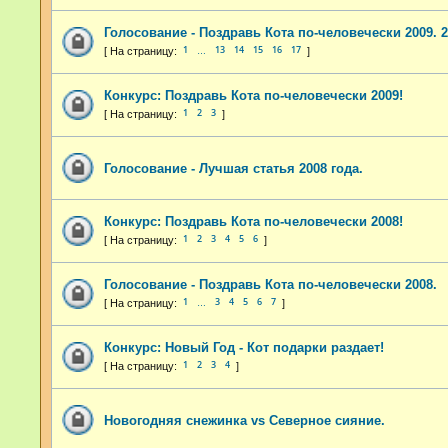
Голосование - Поздравь Кота по-человечески 2009. 2
1
13
14
15
16
17
…
Конкурс: Поздравь Кота по-человечески 2009!
1
2
3
Голосование - Лучшая статья 2008 года.
Конкурс: Поздравь Кота по-человечески 2008!
1
2
3
4
5
6
Голосование - Поздравь Кота по-человечески 2008.
1
3
4
5
6
7
…
Конкурс: Новый Год - Кот подарки раздает!
1
2
3
4
Новогодняя снежинка vs Северное сияние.