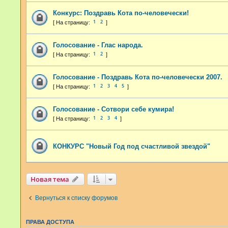
Конкурс: Поздравь Кота по-человечески!
1
2
Голосование - Глас народа.
1
2
Голосование - Поздравь Кота по-человечески 2007.
1
2
3
4
5
Голосование - Сотвори себе кумира!
1
2
3
4
КОНКУРС "Новый Год под счастливой звездой"
Новая тема
Вернуться к списку форумов
ПРАВА ДОСТУПА