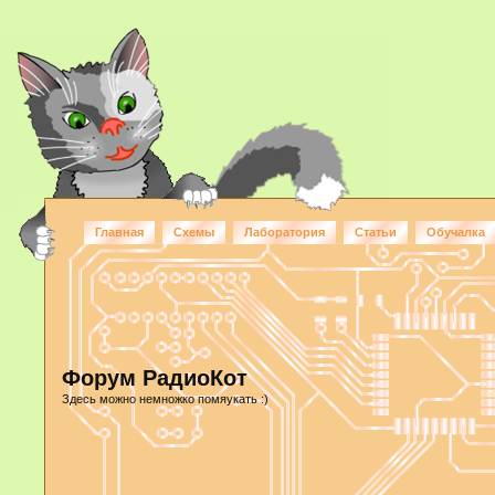
Главная
Схемы
Лаборатория
Статьи
Обучалка
Форум РадиоКот
Здесь можно немножко помяукать :)