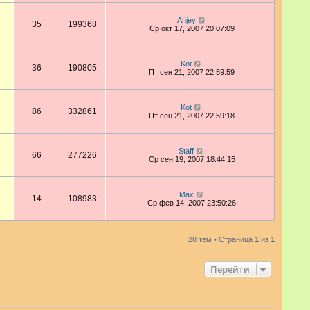
Anjey
35
199368
Ср окт 17, 2007 20:07:09
Kot
36
190805
Пт сен 21, 2007 22:59:59
Kot
86
332861
Пт сен 21, 2007 22:59:18
Staff
66
277226
Ср сен 19, 2007 18:44:15
Max
14
108983
Ср фев 14, 2007 23:50:26
28 тем • Страница
1
из
1
Перейти