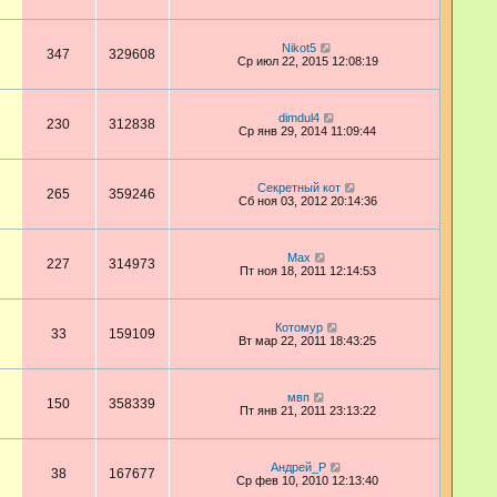
Nikot5
347
329608
Ср июл 22, 2015 12:08:19
dimdul4
230
312838
Ср янв 29, 2014 11:09:44
Секретный кот
265
359246
Сб ноя 03, 2012 20:14:36
Max
227
314973
Пт ноя 18, 2011 12:14:53
Котомур
33
159109
Вт мар 22, 2011 18:43:25
мвп
150
358339
Пт янв 21, 2011 23:13:22
Андрей_Р
38
167677
Ср фев 10, 2010 12:13:40