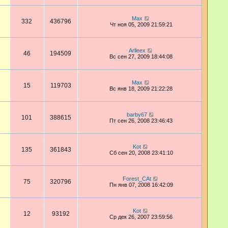
Max
332
436796
Чт ноя 05, 2009 21:59:21
Arlleex
46
194509
Вс сен 27, 2009 18:44:08
Max
15
119703
Вс янв 18, 2009 21:22:28
barby67
101
388615
Пт сен 26, 2008 23:46:43
Kot
135
361843
Сб сен 20, 2008 23:41:10
Forest_CAt
75
320796
Пн янв 07, 2008 16:42:09
Kot
12
93192
Ср дек 26, 2007 23:59:56