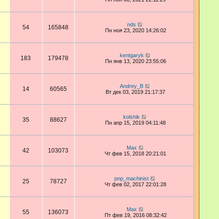
nds
54
165848
Пн ноя 23, 2020 14:26:02
kentgaryk
183
179478
Пн янв 13, 2020 23:55:06
Andrey_B
14
60565
Вт дек 03, 2019 21:17:37
kolshik
35
88627
Пн апр 15, 2019 04:11:48
Max
42
103073
Чт фев 15, 2018 20:21:01
pnp_machinist
25
78727
Чт фев 02, 2017 22:01:28
Max
55
136073
Пт фев 19, 2016 08:32:42