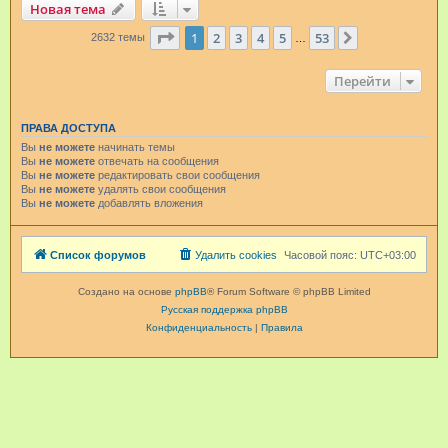
Новая тема
Страница
1
из
53
1
2
3
4
5
53
След.
2632 темы
…
Перейти
ПРАВА ДОСТУПА
Вы
не можете
начинать темы
Вы
не можете
отвечать на сообщения
Вы
не можете
редактировать свои сообщения
Вы
не можете
удалять свои сообщения
Вы
не можете
добавлять вложения
Список форумов
Удалить cookies
Часовой пояс:
UTC+03:00
Создано на основе
phpBB
® Forum Software © phpBB Limited
Русская поддержка phpBB
Конфиденциальность
|
Правила