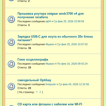
Ответы:
2
Прошивка роутера netgear wndr3700 v4 для
получения гигабита
Последнее сообщение
pij34
«
Ср фев 25, 2026 23:58:59
Ответы:
3
Зарядка USB-C для ноута из обычного 20v блока
питания?
Последнее сообщение
Муркиз
«
Ср фев 25, 2026 10:07:03
Ответы:
15
Глюк осциллографа
Последнее сообщение
Муркиз
«
Пн фев 16, 2026 09:42:24
Ответы:
10
самодельный Optibay
Последнее сообщение
freepunk
«
Ср фев 04, 2026 12:32:56
Ответы:
23
1
2
CD карта или флэшка с кабелем или WI-FI