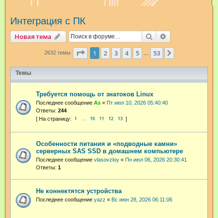
и
Интеграция с ПК
с
к
Поиск
Расширенный п
Новая тема
Страница
1
из
53
1
2
3
4
5
53
След.
2632 темы
…
Темы
Требуется помощь от знатоков Linux
Последнее сообщение
As
«
Пт июл 10, 2026 05:40:40
Ответы:
244
1
10
11
12
13
…
Особенности питания и «подводные камни»
серверных SAS SSD в домашнем компьютере
Последнее сообщение
vlasovzloy
«
Пн июл 06, 2026 20:30:41
Ответы:
1
Не коннектятся устройства
Последнее сообщение
yazz
«
Вс июн 28, 2026 06:11:06