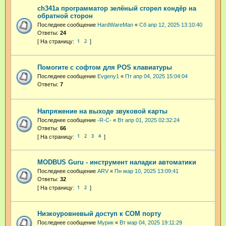
ch341a программатор зелёный сгорел кондёр на
обратной сторон
Последнее сообщение
HardWareMan
«
Сб апр 12, 2025 13:10:40
Ответы:
24
1
2
Помогите с софтом для POS клавиатуры
Последнее сообщение
Evgeny1
«
Пт апр 04, 2025 15:04:04
Ответы:
7
Напряжение на выходе звуковой карты
Последнее сообщение
-R-C-
«
Вт апр 01, 2025 02:32:24
Ответы:
66
1
2
3
4
MODBUS Guru - инструмент наладки автоматики
Последнее сообщение
ARV
«
Пн мар 10, 2025 13:09:41
Ответы:
32
1
2
Низкоуровневый доступ к СОМ порту
Последнее сообщение
Мурик
«
Вт мар 04, 2025 19:11:29