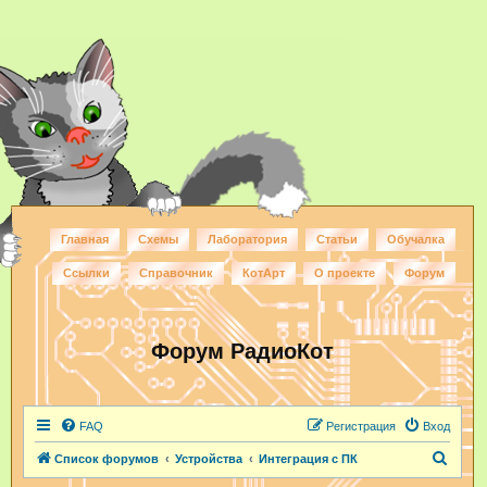
Главная
Схемы
Лаборатория
Статьи
Обучалка
Ссылки
Справочник
КотАрт
О проекте
Форум
Форум РадиоКот
FAQ
Регистрация
Вход
П
Список форумов
Устройства
Интеграция с ПК
о