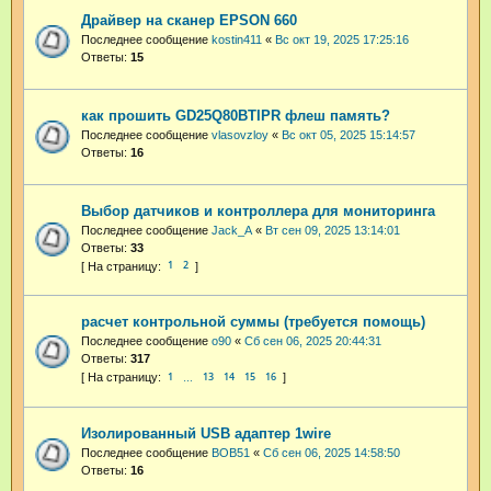
Драйвер на сканер EPSON 660
Последнее сообщение
kostin411
«
Вс окт 19, 2025 17:25:16
Ответы:
15
как прошить GD25Q80BTIPR флеш память?
Последнее сообщение
vlasovzloy
«
Вс окт 05, 2025 15:14:57
Ответы:
16
Выбор датчиков и контроллера для мониторинга
Последнее сообщение
Jack_A
«
Вт сен 09, 2025 13:14:01
Ответы:
33
1
2
расчет контрольной суммы (требуется помощь)
Последнее сообщение
o90
«
Сб сен 06, 2025 20:44:31
Ответы:
317
1
13
14
15
16
…
Изолированный USB адаптер 1wire
Последнее сообщение
BOB51
«
Сб сен 06, 2025 14:58:50
Ответы:
16