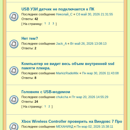
USB УЗИ датчик не подключается к ПК
Последнее сообщение
Николай_С
«
Сб май 30, 2026 21:31:55
Ответы:
42
1
2
3
Нет тем?
Последнее сообщение
Jack_A
«
Вт май 26, 2026 13:08:13
Ответы:
2
Компьютер не видит весь объем внутренней ssd
памяти плеера.
Последнее сообщение
MarkizRadioMix
«
Пн мар 30, 2026 11:43:08
Ответы:
8
Головняк с USB-модемом
Последнее сообщение
chukcha
«
Пт мар 20, 2026 14:55:29
Ответы:
24
1
2
Xbox Wireless Controller проверить на Виндовс 7 Про
Последнее сообщение
МЕХАНИКД
«
Пн мар 02, 2026 15:38:11