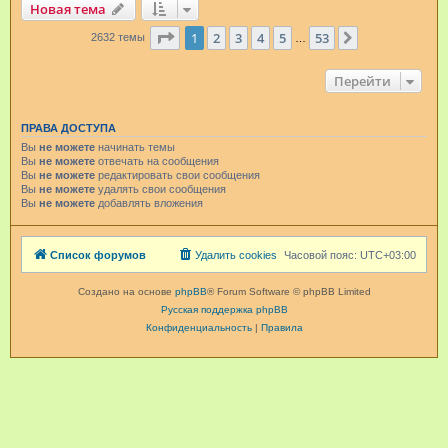
Новая тема
Страница
1
из
53
1
2
3
4
5
53
След.
2632 темы
…
Перейти
ПРАВА ДОСТУПА
Вы
не можете
начинать темы
Вы
не можете
отвечать на сообщения
Вы
не можете
редактировать свои сообщения
Вы
не можете
удалять свои сообщения
Вы
не можете
добавлять вложения
Список форумов
Удалить cookies
Часовой пояс:
UTC+03:00
Создано на основе
phpBB
® Forum Software © phpBB Limited
Русская поддержка phpBB
Конфиденциальность
|
Правила