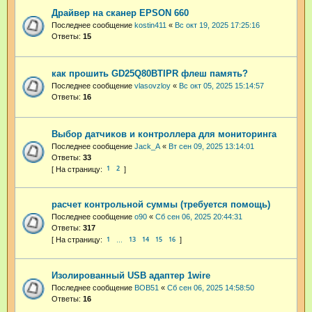
Драйвер на сканер EPSON 660
Последнее сообщение
kostin411
«
Вс окт 19, 2025 17:25:16
Ответы:
15
как прошить GD25Q80BTIPR флеш память?
Последнее сообщение
vlasovzloy
«
Вс окт 05, 2025 15:14:57
Ответы:
16
Выбор датчиков и контроллера для мониторинга
Последнее сообщение
Jack_A
«
Вт сен 09, 2025 13:14:01
Ответы:
33
1
2
расчет контрольной суммы (требуется помощь)
Последнее сообщение
o90
«
Сб сен 06, 2025 20:44:31
Ответы:
317
1
13
14
15
16
…
Изолированный USB адаптер 1wire
Последнее сообщение
BOB51
«
Сб сен 06, 2025 14:58:50
Ответы:
16