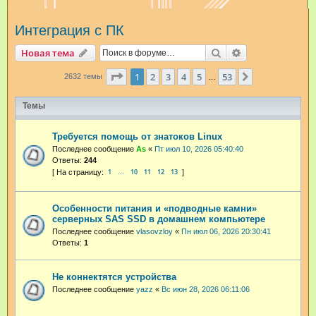
и
Интеграция с ПК
с
к
Поиск
Расширенный п
Новая тема
Страница
1
из
53
1
2
3
4
5
53
След.
2632 темы
…
Темы
Требуется помощь от знатоков Linux
Последнее сообщение
As
«
Пт июл 10, 2026 05:40:40
Ответы:
244
1
10
11
12
13
…
Особенности питания и «подводные камни»
серверных SAS SSD в домашнем компьютере
Последнее сообщение
vlasovzloy
«
Пн июл 06, 2026 20:30:41
Ответы:
1
Не коннектятся устройства
Последнее сообщение
yazz
«
Вс июн 28, 2026 06:11:06