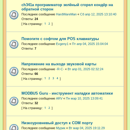
ch341a программатор зелёный сгорел кондёр на
обратной сторон
Последнее сообщение
HardWareMan
«
Сб апр 12, 2025 13:10:40
Ответы:
24
1
2
Помогите с софтом для POS клавиатуры
Последнее сообщение
Evgeny1
«
Пт апр 04, 2025 15:04:04
Ответы:
7
Напряжение на выходе звуковой карты
Последнее сообщение
-R-C-
«
Вт апр 01, 2025 02:32:24
Ответы:
66
1
2
3
4
MODBUS Guru - инструмент наладки автоматики
Последнее сообщение
ARV
«
Пн мар 10, 2025 13:09:41
Ответы:
32
1
2
Низкоуровневый доступ к СОМ порту
Последнее сообщение
Мурик
«
Вт мар 04, 2025 19:11:29