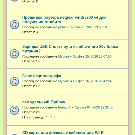
Ответы:
2
Прошивка роутера netgear wndr3700 v4 для
получения гигабита
Последнее сообщение
pij34
«
Ср фев 25, 2026 23:58:59
Ответы:
3
Зарядка USB-C для ноута из обычного 20v блока
питания?
Последнее сообщение
Муркиз
«
Ср фев 25, 2026 10:07:03
Ответы:
15
Глюк осциллографа
Последнее сообщение
Муркиз
«
Пн фев 16, 2026 09:42:24
Ответы:
10
самодельный Optibay
Последнее сообщение
freepunk
«
Ср фев 04, 2026 12:32:56
Ответы:
23
1
2
CD карта или флэшка с кабелем или WI-FI