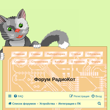
Главная
Схемы
Лаборатория
Статьи
Обучалка
Ссылки
Справочник
КотАрт
О проекте
Форум
Форум РадиоКот
FAQ
Регистрация
Вход
П
Список форумов
Устройства
Интеграция с ПК
о