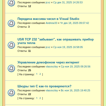
Последнее сообщение
jcxz
«
Ср дек 31, 2025 14:26:53
Ответы:
12
Передача массива чисел в Visual Studio
Последнее сообщение
Andrew33
«
Чт дек 18, 2025 09:07:42
Ответы:
3
USR TCP 232 "забывает", как опрашивать прибор
учета тепла
Последнее сообщение
jcxz
«
Ср ноя 19, 2025 16:58:05
Ответы:
11
Управление домофоном через интернет
Последнее сообщение
vlasovzloy
«
Ср ноя 19, 2025 09:26:56
Ответы:
25
1
2
Шнуры тип С как-то проверяются?
Последнее сообщение
vlasovzloy
«
Вс ноя 16, 2025 19:40:25
Ответы:
22
1
2