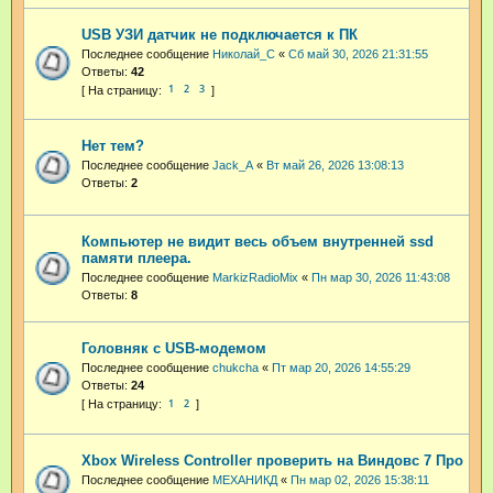
USB УЗИ датчик не подключается к ПК
Последнее сообщение
Николай_С
«
Сб май 30, 2026 21:31:55
Ответы:
42
1
2
3
Нет тем?
Последнее сообщение
Jack_A
«
Вт май 26, 2026 13:08:13
Ответы:
2
Компьютер не видит весь объем внутренней ssd
памяти плеера.
Последнее сообщение
MarkizRadioMix
«
Пн мар 30, 2026 11:43:08
Ответы:
8
Головняк с USB-модемом
Последнее сообщение
chukcha
«
Пт мар 20, 2026 14:55:29
Ответы:
24
1
2
Xbox Wireless Controller проверить на Виндовс 7 Про
Последнее сообщение
МЕХАНИКД
«
Пн мар 02, 2026 15:38:11