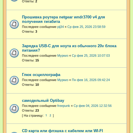
Ответы:
2
Прошивка роутера netgear wndr3700 v4 для
получения гигабита
Последнее сообщение
pij34
«
Ср фев 25, 2026 23:58:59
Ответы:
3
Зарядка USB-C для ноута из обычного 20v блока
питания?
Последнее сообщение
Муркиз
«
Ср фев 25, 2026 10:07:03
Ответы:
15
Глюк осциллографа
Последнее сообщение
Муркиз
«
Пн фев 16, 2026 09:42:24
Ответы:
10
самодельный Optibay
Последнее сообщение
freepunk
«
Ср фев 04, 2026 12:32:56
Ответы:
23
1
2
CD карта или флэшка с кабелем или WI-FI