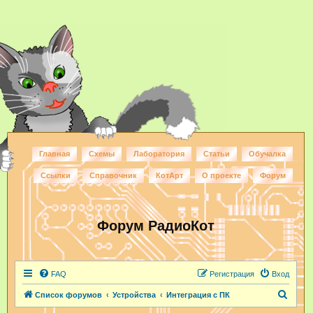
Главная
Схемы
Лаборатория
Статьи
Обучалка
Ссылки
Справочник
КотАрт
О проекте
Форум
Форум РадиоКот
FAQ
Регистрация
Вход
П
Список форумов
Устройства
Интеграция с ПК
о