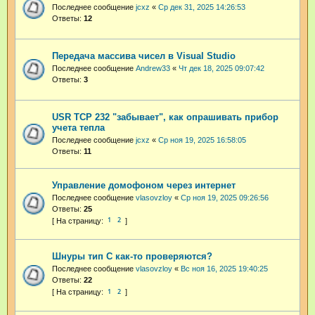
Последнее сообщение
jcxz
«
Ср дек 31, 2025 14:26:53
Ответы:
12
Передача массива чисел в Visual Studio
Последнее сообщение
Andrew33
«
Чт дек 18, 2025 09:07:42
Ответы:
3
USR TCP 232 "забывает", как опрашивать прибор
учета тепла
Последнее сообщение
jcxz
«
Ср ноя 19, 2025 16:58:05
Ответы:
11
Управление домофоном через интернет
Последнее сообщение
vlasovzloy
«
Ср ноя 19, 2025 09:26:56
Ответы:
25
1
2
Шнуры тип С как-то проверяются?
Последнее сообщение
vlasovzloy
«
Вс ноя 16, 2025 19:40:25
Ответы:
22
1
2