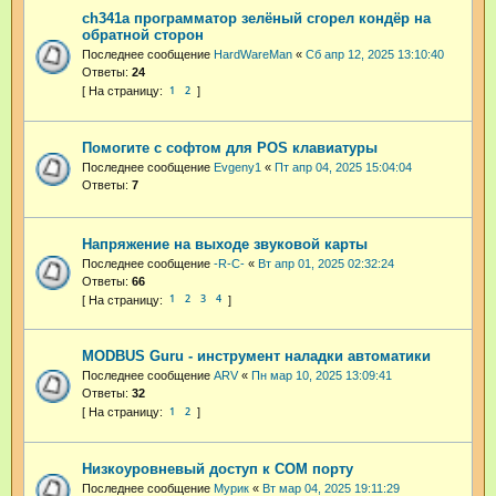
ch341a программатор зелёный сгорел кондёр на
обратной сторон
Последнее сообщение
HardWareMan
«
Сб апр 12, 2025 13:10:40
Ответы:
24
1
2
Помогите с софтом для POS клавиатуры
Последнее сообщение
Evgeny1
«
Пт апр 04, 2025 15:04:04
Ответы:
7
Напряжение на выходе звуковой карты
Последнее сообщение
-R-C-
«
Вт апр 01, 2025 02:32:24
Ответы:
66
1
2
3
4
MODBUS Guru - инструмент наладки автоматики
Последнее сообщение
ARV
«
Пн мар 10, 2025 13:09:41
Ответы:
32
1
2
Низкоуровневый доступ к СОМ порту
Последнее сообщение
Мурик
«
Вт мар 04, 2025 19:11:29