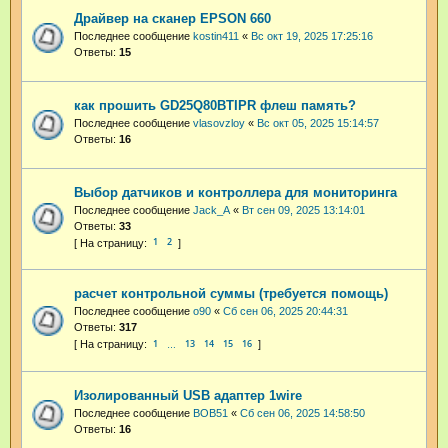
Драйвер на сканер EPSON 660
Последнее сообщение
kostin411
«
Вс окт 19, 2025 17:25:16
Ответы:
15
как прошить GD25Q80BTIPR флеш память?
Последнее сообщение
vlasovzloy
«
Вс окт 05, 2025 15:14:57
Ответы:
16
Выбор датчиков и контроллера для мониторинга
Последнее сообщение
Jack_A
«
Вт сен 09, 2025 13:14:01
Ответы:
33
1
2
расчет контрольной суммы (требуется помощь)
Последнее сообщение
o90
«
Сб сен 06, 2025 20:44:31
Ответы:
317
1
13
14
15
16
…
Изолированный USB адаптер 1wire
Последнее сообщение
BOB51
«
Сб сен 06, 2025 14:58:50
Ответы:
16