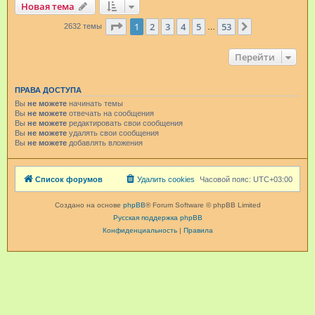
Новая тема
Страница
1
из
53
1
2
3
4
5
53
След.
2632 темы
…
Перейти
ПРАВА ДОСТУПА
Вы
не можете
начинать темы
Вы
не можете
отвечать на сообщения
Вы
не можете
редактировать свои сообщения
Вы
не можете
удалять свои сообщения
Вы
не можете
добавлять вложения
Список форумов
Удалить cookies
Часовой пояс:
UTC+03:00
Создано на основе
phpBB
® Forum Software © phpBB Limited
Русская поддержка phpBB
Конфиденциальность
|
Правила