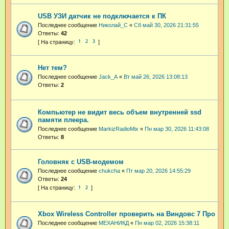
USB УЗИ датчик не подключается к ПК
Последнее сообщение
Николай_С
«
Сб май 30, 2026 21:31:55
Ответы:
42
1
2
3
Нет тем?
Последнее сообщение
Jack_A
«
Вт май 26, 2026 13:08:13
Ответы:
2
Компьютер не видит весь объем внутренней ssd
памяти плеера.
Последнее сообщение
MarkizRadioMix
«
Пн мар 30, 2026 11:43:08
Ответы:
8
Головняк с USB-модемом
Последнее сообщение
chukcha
«
Пт мар 20, 2026 14:55:29
Ответы:
24
1
2
Xbox Wireless Controller проверить на Виндовс 7 Про
Последнее сообщение
МЕХАНИКД
«
Пн мар 02, 2026 15:38:11