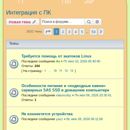
и
Интеграция с ПК
с
к
Поиск
Расширенный п
Новая тема
Страница
1
из
53
1
2
3
4
5
53
След.
2632 темы
…
Темы
Требуется помощь от знатоков Linux
Последнее сообщение
As
«
Пт июл 10, 2026 05:40:40
Ответы:
244
1
10
11
12
13
…
Особенности питания и «подводные камни»
серверных SAS SSD в домашнем компьютере
Последнее сообщение
vlasovzloy
«
Пн июл 06, 2026 20:30:41
Ответы:
1
Не коннектятся устройства
Последнее сообщение
yazz
«
Вс июн 28, 2026 06:11:06