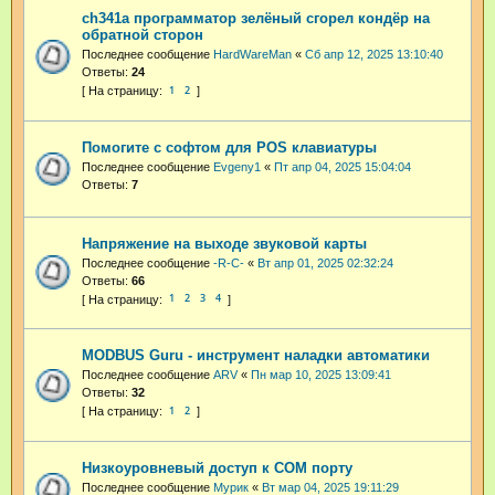
ch341a программатор зелёный сгорел кондёр на
обратной сторон
Последнее сообщение
HardWareMan
«
Сб апр 12, 2025 13:10:40
Ответы:
24
1
2
Помогите с софтом для POS клавиатуры
Последнее сообщение
Evgeny1
«
Пт апр 04, 2025 15:04:04
Ответы:
7
Напряжение на выходе звуковой карты
Последнее сообщение
-R-C-
«
Вт апр 01, 2025 02:32:24
Ответы:
66
1
2
3
4
MODBUS Guru - инструмент наладки автоматики
Последнее сообщение
ARV
«
Пн мар 10, 2025 13:09:41
Ответы:
32
1
2
Низкоуровневый доступ к СОМ порту
Последнее сообщение
Мурик
«
Вт мар 04, 2025 19:11:29