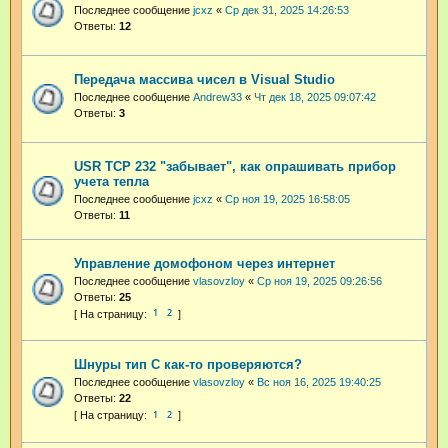
Последнее сообщение
jcxz
«
Ср дек 31, 2025 14:26:53
Ответы:
12
Передача массива чисел в Visual Studio
Последнее сообщение
Andrew33
«
Чт дек 18, 2025 09:07:42
Ответы:
3
USR TCP 232 "забывает", как опрашивать прибор
учета тепла
Последнее сообщение
jcxz
«
Ср ноя 19, 2025 16:58:05
Ответы:
11
Управление домофоном через интернет
Последнее сообщение
vlasovzloy
«
Ср ноя 19, 2025 09:26:56
Ответы:
25
1
2
Шнуры тип С как-то проверяются?
Последнее сообщение
vlasovzloy
«
Вс ноя 16, 2025 19:40:25
Ответы:
22
1
2