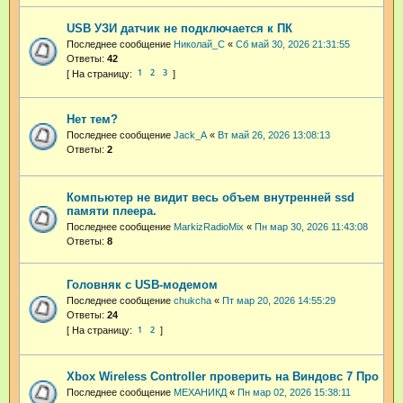
USB УЗИ датчик не подключается к ПК
Последнее сообщение
Николай_С
«
Сб май 30, 2026 21:31:55
Ответы:
42
1
2
3
Нет тем?
Последнее сообщение
Jack_A
«
Вт май 26, 2026 13:08:13
Ответы:
2
Компьютер не видит весь объем внутренней ssd
памяти плеера.
Последнее сообщение
MarkizRadioMix
«
Пн мар 30, 2026 11:43:08
Ответы:
8
Головняк с USB-модемом
Последнее сообщение
chukcha
«
Пт мар 20, 2026 14:55:29
Ответы:
24
1
2
Xbox Wireless Controller проверить на Виндовс 7 Про
Последнее сообщение
МЕХАНИКД
«
Пн мар 02, 2026 15:38:11