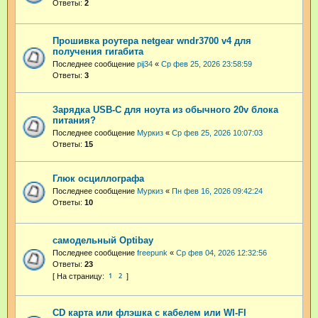
Ответы:
2
Прошивка роутера netgear wndr3700 v4 для
получения гигабита
Последнее сообщение
pij34
«
Ср фев 25, 2026 23:58:59
Ответы:
3
Зарядка USB-C для ноута из обычного 20v блока
питания?
Последнее сообщение
Муркиз
«
Ср фев 25, 2026 10:07:03
Ответы:
15
Глюк осциллографа
Последнее сообщение
Муркиз
«
Пн фев 16, 2026 09:42:24
Ответы:
10
самодельный Optibay
Последнее сообщение
freepunk
«
Ср фев 04, 2026 12:32:56
Ответы:
23
1
2
CD карта или флэшка с кабелем или WI-FI