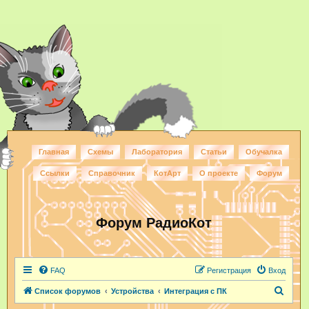
Главная
Схемы
Лаборатория
Статьи
Обучалка
Ссылки
Справочник
КотАрт
О проекте
Форум
Форум РадиоКот
FAQ
Регистрация
Вход
П
Список форумов
Устройства
Интеграция с ПК
о