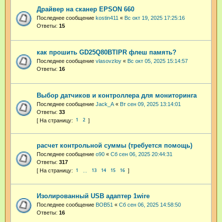
Драйвер на сканер EPSON 660
Последнее сообщение
kostin411
«
Вс окт 19, 2025 17:25:16
Ответы:
15
как прошить GD25Q80BTIPR флеш память?
Последнее сообщение
vlasovzloy
«
Вс окт 05, 2025 15:14:57
Ответы:
16
Выбор датчиков и контроллера для мониторинга
Последнее сообщение
Jack_A
«
Вт сен 09, 2025 13:14:01
Ответы:
33
1
2
расчет контрольной суммы (требуется помощь)
Последнее сообщение
o90
«
Сб сен 06, 2025 20:44:31
Ответы:
317
1
13
14
15
16
…
Изолированный USB адаптер 1wire
Последнее сообщение
BOB51
«
Сб сен 06, 2025 14:58:50
Ответы:
16