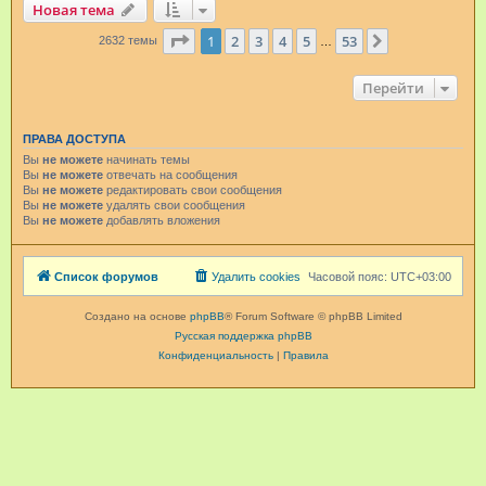
Новая тема
Страница
1
из
53
1
2
3
4
5
53
След.
2632 темы
…
Перейти
ПРАВА ДОСТУПА
Вы
не можете
начинать темы
Вы
не можете
отвечать на сообщения
Вы
не можете
редактировать свои сообщения
Вы
не можете
удалять свои сообщения
Вы
не можете
добавлять вложения
Список форумов
Удалить cookies
Часовой пояс:
UTC+03:00
Создано на основе
phpBB
® Forum Software © phpBB Limited
Русская поддержка phpBB
Конфиденциальность
|
Правила