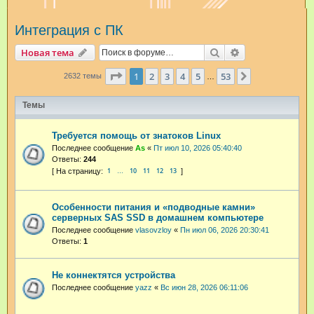
и
Интеграция с ПК
с
к
Поиск
Расширенный п
Новая тема
Страница
1
из
53
1
2
3
4
5
53
След.
2632 темы
…
Темы
Требуется помощь от знатоков Linux
Последнее сообщение
As
«
Пт июл 10, 2026 05:40:40
Ответы:
244
1
10
11
12
13
…
Особенности питания и «подводные камни»
серверных SAS SSD в домашнем компьютере
Последнее сообщение
vlasovzloy
«
Пн июл 06, 2026 20:30:41
Ответы:
1
Не коннектятся устройства
Последнее сообщение
yazz
«
Вс июн 28, 2026 06:11:06