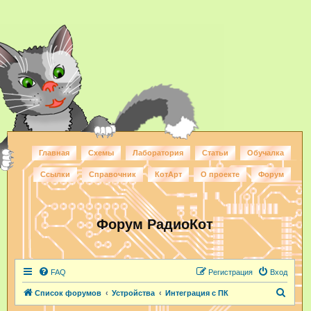
Главная
Схемы
Лаборатория
Статьи
Обучалка
Ссылки
Справочник
КотАрт
О проекте
Форум
Форум РадиоКот
FAQ
Регистрация
Вход
П
Список форумов
Устройства
Интеграция с ПК
о