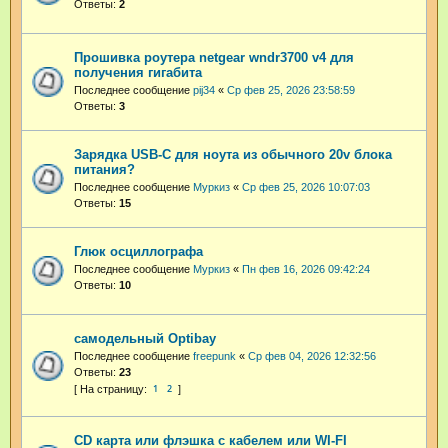
Ответы:
2
Прошивка роутера netgear wndr3700 v4 для
получения гигабита
Последнее сообщение
pij34
«
Ср фев 25, 2026 23:58:59
Ответы:
3
Зарядка USB-C для ноута из обычного 20v блока
питания?
Последнее сообщение
Муркиз
«
Ср фев 25, 2026 10:07:03
Ответы:
15
Глюк осциллографа
Последнее сообщение
Муркиз
«
Пн фев 16, 2026 09:42:24
Ответы:
10
самодельный Optibay
Последнее сообщение
freepunk
«
Ср фев 04, 2026 12:32:56
Ответы:
23
1
2
CD карта или флэшка с кабелем или WI-FI