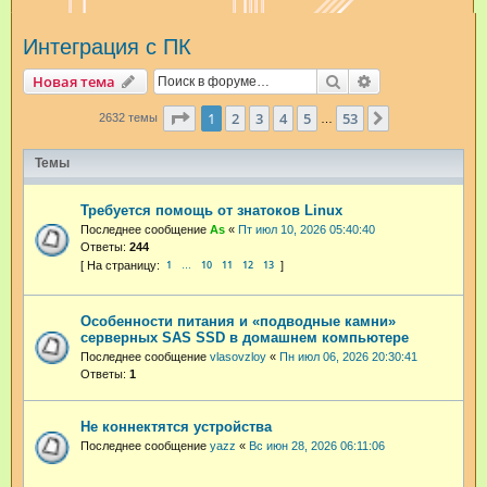
и
Интеграция с ПК
с
к
Поиск
Расширенный п
Новая тема
Страница
1
из
53
1
2
3
4
5
53
След.
2632 темы
…
Темы
Требуется помощь от знатоков Linux
Последнее сообщение
As
«
Пт июл 10, 2026 05:40:40
Ответы:
244
1
10
11
12
13
…
Особенности питания и «подводные камни»
серверных SAS SSD в домашнем компьютере
Последнее сообщение
vlasovzloy
«
Пн июл 06, 2026 20:30:41
Ответы:
1
Не коннектятся устройства
Последнее сообщение
yazz
«
Вс июн 28, 2026 06:11:06