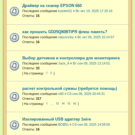
Драйвер на сканер EPSON 660
Последнее сообщение
kostin411
«
Вс окт 19, 2025 17:25:16
Ответы:
15
как прошить GD25Q80BTIPR флеш память?
Последнее сообщение
vlasovzloy
«
Вс окт 05, 2025 15:14:57
Ответы:
16
Выбор датчиков и контроллера для мониторинга
Последнее сообщение
Jack_A
«
Вт сен 09, 2025 13:14:01
Ответы:
33
1
2
расчет контрольной суммы (требуется помощь)
Последнее сообщение
o90
«
Сб сен 06, 2025 20:44:31
Ответы:
317
1
13
14
15
16
…
Изолированный USB адаптер 1wire
Последнее сообщение
BOB51
«
Сб сен 06, 2025 14:58:50
Ответы:
16