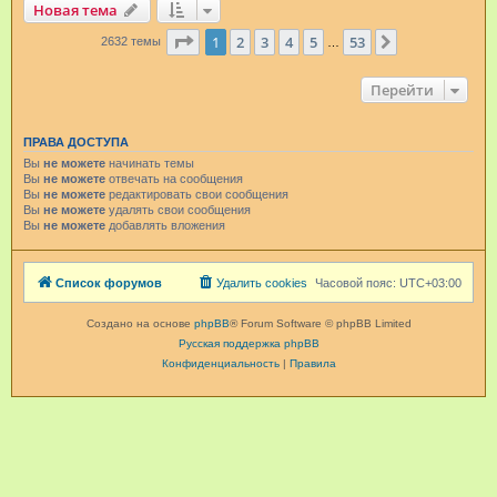
Новая тема
Страница
1
из
53
1
2
3
4
5
53
След.
2632 темы
…
Перейти
ПРАВА ДОСТУПА
Вы
не можете
начинать темы
Вы
не можете
отвечать на сообщения
Вы
не можете
редактировать свои сообщения
Вы
не можете
удалять свои сообщения
Вы
не можете
добавлять вложения
Список форумов
Удалить cookies
Часовой пояс:
UTC+03:00
Создано на основе
phpBB
® Forum Software © phpBB Limited
Русская поддержка phpBB
Конфиденциальность
|
Правила