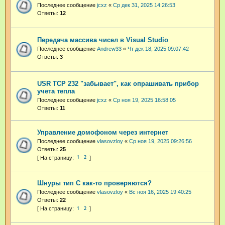
Последнее сообщение
jcxz
«
Ср дек 31, 2025 14:26:53
Ответы:
12
Передача массива чисел в Visual Studio
Последнее сообщение
Andrew33
«
Чт дек 18, 2025 09:07:42
Ответы:
3
USR TCP 232 "забывает", как опрашивать прибор
учета тепла
Последнее сообщение
jcxz
«
Ср ноя 19, 2025 16:58:05
Ответы:
11
Управление домофоном через интернет
Последнее сообщение
vlasovzloy
«
Ср ноя 19, 2025 09:26:56
Ответы:
25
1
2
Шнуры тип С как-то проверяются?
Последнее сообщение
vlasovzloy
«
Вс ноя 16, 2025 19:40:25
Ответы:
22
1
2