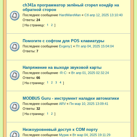
ch341a программатор зелёный сгорел кондёр на
обратной сторон
Последнее сообщение
HardWareMan
«
Сб апр 12, 2025 13:10:40
Ответы:
24
1
2
Помогите с софтом для POS клавиатуры
Последнее сообщение
Evgeny1
«
Пт апр 04, 2025 15:04:04
Ответы:
7
Напряжение на выходе звуковой карты
Последнее сообщение
-R-C-
«
Вт апр 01, 2025 02:32:24
Ответы:
66
1
2
3
4
MODBUS Guru - инструмент наладки автоматики
Последнее сообщение
ARV
«
Пн мар 10, 2025 13:09:41
Ответы:
32
1
2
Низкоуровневый доступ к СОМ порту
Последнее сообщение
Мурик
«
Вт мар 04, 2025 19:11:29