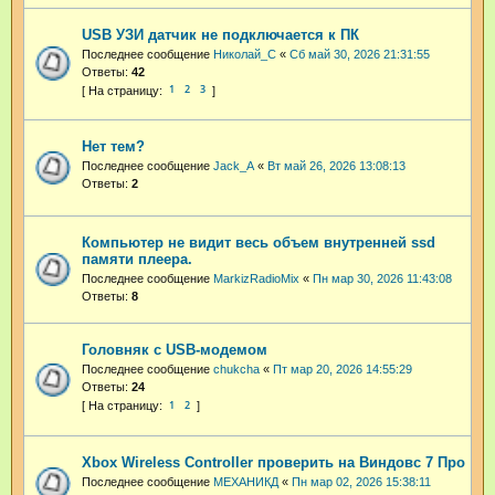
USB УЗИ датчик не подключается к ПК
Последнее сообщение
Николай_С
«
Сб май 30, 2026 21:31:55
Ответы:
42
1
2
3
Нет тем?
Последнее сообщение
Jack_A
«
Вт май 26, 2026 13:08:13
Ответы:
2
Компьютер не видит весь объем внутренней ssd
памяти плеера.
Последнее сообщение
MarkizRadioMix
«
Пн мар 30, 2026 11:43:08
Ответы:
8
Головняк с USB-модемом
Последнее сообщение
chukcha
«
Пт мар 20, 2026 14:55:29
Ответы:
24
1
2
Xbox Wireless Controller проверить на Виндовс 7 Про
Последнее сообщение
МЕХАНИКД
«
Пн мар 02, 2026 15:38:11