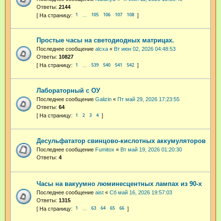
Ответы:
2144
1
105
106
107
108
…
Простые часы на светодиодных матрицах.
Последнее сообщение
alcxa
«
Вт июн 02, 2026 04:48:53
Ответы:
10827
1
539
540
541
542
…
Лабораторный с ОУ
Последнее сообщение
Galizin
«
Пт май 29, 2026 17:23:55
Ответы:
64
1
2
3
4
Десульфататор свинцово-кислотных аккумуляторов
Последнее сообщение
Fumitox
«
Вт май 19, 2026 01:20:30
Ответы:
4
Часы на вакуумно люминесцентных лампах из 90-х
Последнее сообщение
aist
«
Сб май 16, 2026 19:57:03
Ответы:
1315
1
63
64
65
66
…