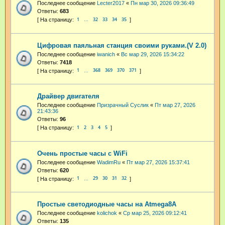
Последнее сообщение
Lecter2017
«
Пн мар 30, 2026 09:36:49
Ответы:
683
1
32
33
34
35
…
Цифровая паяльная станция своими руками.(V 2.0)
Последнее сообщение
iwanich
«
Вс мар 29, 2026 15:34:22
Ответы:
7418
1
368
369
370
371
…
Драйвер двигателя
Последнее сообщение
Призрачный Суслик
«
Пт мар 27, 2026
21:43:36
Ответы:
96
1
2
3
4
5
Очень простые часы с WiFi
Последнее сообщение
WadimRu
«
Пт мар 27, 2026 15:37:41
Ответы:
620
1
29
30
31
32
…
Простые светодиодные часы на Atmega8A
Последнее сообщение
kolichok
«
Ср мар 25, 2026 09:12:41
Ответы:
135