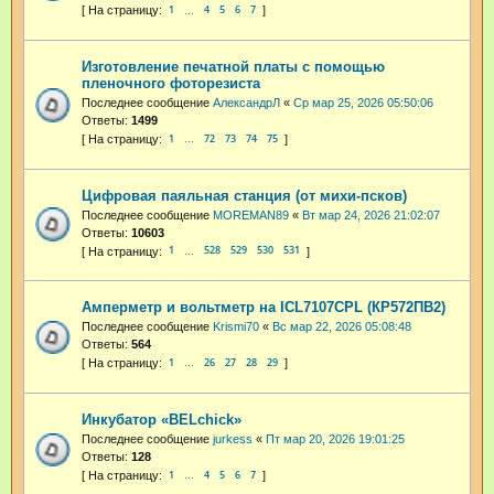
1
4
5
6
7
…
Изготовление печатной платы с помощью
пленочного фоторезиста
Последнее сообщение
АлександрЛ
«
Ср мар 25, 2026 05:50:06
Ответы:
1499
1
72
73
74
75
…
Цифровая паяльная станция (от михи-псков)
Последнее сообщение
MOREMAN89
«
Вт мар 24, 2026 21:02:07
Ответы:
10603
1
528
529
530
531
…
Амперметр и вольтметр на ICL7107CPL (КР572ПВ2)
Последнее сообщение
Krismi70
«
Вс мар 22, 2026 05:08:48
Ответы:
564
1
26
27
28
29
…
Инкубатор «BELchick»
Последнее сообщение
jurkess
«
Пт мар 20, 2026 19:01:25
Ответы:
128
1
4
5
6
7
…