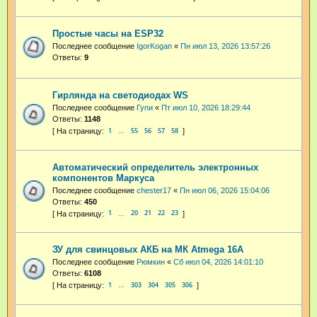
Простые часы на ESP32
Последнее сообщение
IgorKogan
«
Пн июл 13, 2026 13:57:26
Ответы:
9
Гирлянда на светодиодах WS
Последнее сообщение
Гупи
«
Пт июл 10, 2026 18:29:44
Ответы:
1148
1
55
56
57
58
…
Автоматический определитель электронных
компонентов Маркуса
Последнее сообщение
chester17
«
Пн июл 06, 2026 15:04:06
Ответы:
450
1
20
21
22
23
…
ЗУ для свинцовых АКБ на МК Atmega 16А
Последнее сообщение
Рюмкин
«
Сб июл 04, 2026 14:01:10
Ответы:
6108
1
303
304
305
306
…