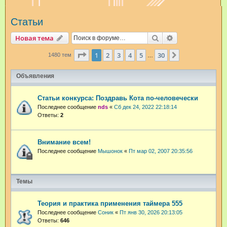
и
Статьи
с
к
Поиск
Расширенный п
Новая тема
Страница
1
из
30
1
2
3
4
5
30
След.
1480 тем
…
Объявления
Статьи конкурса: Поздравь Кота по-человечески
Последнее сообщение
nds
«
Сб дек 24, 2022 22:18:14
Ответы:
2
Внимание всем!
Последнее сообщение
Мышонок
«
Пт мар 02, 2007 20:35:56
Темы
Теория и практика применения таймера 555
Последнее сообщение
Соник
«
Пт янв 30, 2026 20:13:05
Ответы:
646