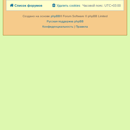
Список форумов
Удалить cookies
Часовой пояс:
UTC+03:00
Создано на основе
phpBB
® Forum Software © phpBB Limited
Русская поддержка phpBB
Конфиденциальность
|
Правила