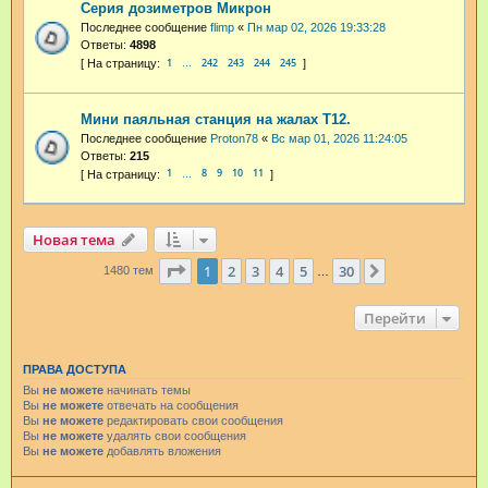
Серия дозиметров Микрон
Последнее сообщение
flimp
«
Пн мар 02, 2026 19:33:28
Ответы:
4898
1
242
243
244
245
…
Мини паяльная станция на жалах T12.
Последнее сообщение
Proton78
«
Вс мар 01, 2026 11:24:05
Ответы:
215
1
8
9
10
11
…
Новая тема
Страница
1
из
30
1
2
3
4
5
30
След.
1480 тем
…
Перейти
ПРАВА ДОСТУПА
Вы
не можете
начинать темы
Вы
не можете
отвечать на сообщения
Вы
не можете
редактировать свои сообщения
Вы
не можете
удалять свои сообщения
Вы
не можете
добавлять вложения