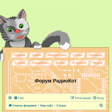
Главная
Схемы
Лаборатория
Статьи
Обучалка
Ссылки
Справочник
КотАрт
О проекте
Форум
Форум РадиоКот
FAQ
Регистрация
Вход
П
Список форумов
Наш сайт
Статьи
о