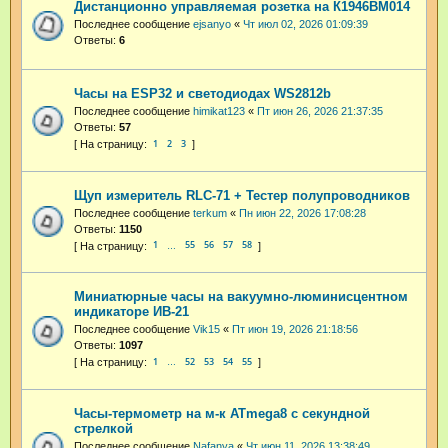
Дистанционно управляемая розетка на К1946ВМ014
Последнее сообщение
ejsanyo
«
Чт июл 02, 2026 01:09:39
Ответы:
6
Часы на ESP32 и светодиодах WS2812b
Последнее сообщение
himikat123
«
Пт июн 26, 2026 21:37:35
Ответы:
57
1
2
3
Щуп измеритель RLC-71 + Тестер полупроводников
Последнее сообщение
terkum
«
Пн июн 22, 2026 17:08:28
Ответы:
1150
1
55
56
57
58
…
Миниатюрные часы на вакуумно-люминисцентном
индикаторе ИВ-21
Последнее сообщение
Vik15
«
Пт июн 19, 2026 21:18:56
Ответы:
1097
1
52
53
54
55
…
Часы-термометр на м-к ATmega8 с секундной
стрелкой
Последнее сообщение
Nafanya
«
Чт июн 11, 2026 13:38:49