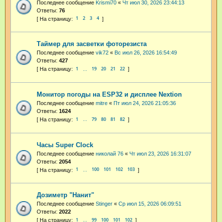
Последнее сообщение
Krismi70
«
Чт июл 30, 2026 23:44:13
Ответы:
76
1
2
3
4
Таймер для засветки фоторезиста
Последнее сообщение
vik72
«
Вс июл 26, 2026 16:54:49
Ответы:
427
1
19
20
21
22
…
Монитор погоды на ESP32 и дисплее Nextion
Последнее сообщение
mitre
«
Пт июл 24, 2026 21:05:36
Ответы:
1624
1
79
80
81
82
…
Часы Super Clock
Последнее сообщение
николай 76
«
Чт июл 23, 2026 16:31:07
Ответы:
2054
1
100
101
102
103
…
Дозиметр "Нанит"
Последнее сообщение
Stinger
«
Ср июл 15, 2026 06:09:51
Ответы:
2022
1
99
100
101
102
…