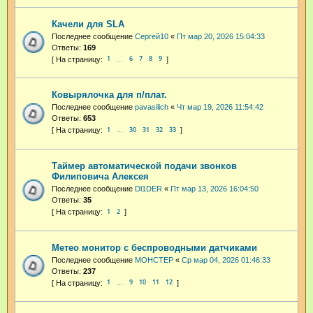
Качели для SLA
Последнее сообщение
Cepгeй10
«
Пт мар 20, 2026 15:04:33
Ответы:
169
1
6
7
8
9
…
Ковырялочка для п/плат.
Последнее сообщение
pavasilich
«
Чт мар 19, 2026 11:54:42
Ответы:
653
1
30
31
32
33
…
Таймер автоматической подачи звонков
Филиповича Алексея
Последнее сообщение
Dl1DER
«
Пт мар 13, 2026 16:04:50
Ответы:
35
1
2
Метео монитор с беспроводными датчиками
Последнее сообщение
MOHCTEP
«
Ср мар 04, 2026 01:46:33
Ответы:
237
1
9
10
11
12
…