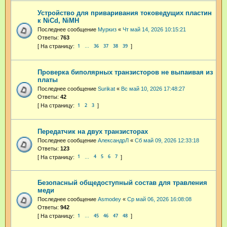
Устройство для приваривания токоведущих пластин
к NiCd, NiMH
Последнее сообщение
Муркиз
«
Чт май 14, 2026 10:15:21
Ответы:
763
1
36
37
38
39
…
Проверка биполярных транзисторов не выпаивая из
платы
Последнее сообщение
Surikat
«
Вс май 10, 2026 17:48:27
Ответы:
42
1
2
3
Передатчик на двух транзисторах
Последнее сообщение
АлександрЛ
«
Сб май 09, 2026 12:33:18
Ответы:
123
1
4
5
6
7
…
Безопасный общедоступный состав для травления
меди
Последнее сообщение
Asmodey
«
Ср май 06, 2026 16:08:08
Ответы:
942
1
45
46
47
48
…