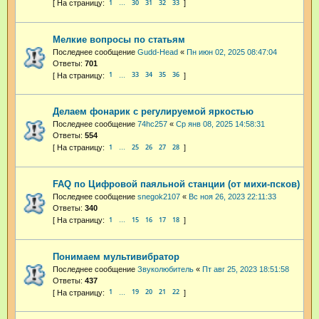
1
30
31
32
33
…
Мелкие вопросы по статьям
Последнее сообщение
Gudd-Head
«
Пн июн 02, 2025 08:47:04
Ответы:
701
1
33
34
35
36
…
Делаем фонарик с регулируемой яркостью
Последнее сообщение
74hc257
«
Ср янв 08, 2025 14:58:31
Ответы:
554
1
25
26
27
28
…
FAQ по Цифровой паяльной станции (от михи-псков)
Последнее сообщение
snegok2107
«
Вс ноя 26, 2023 22:11:33
Ответы:
340
1
15
16
17
18
…
Понимаем мультивибратор
Последнее сообщение
Звуколюбитель
«
Пт авг 25, 2023 18:51:58
Ответы:
437
1
19
20
21
22
…