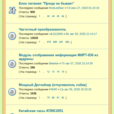
Блок питания "Проще не бывает"
Последнее сообщение
RedLedStar
«
Сб июн 27, 2020 01:24:34
Ответы:
900
1
43
44
45
46
…
Частотный преобразователь
Последнее сообщение
vik1112005
«
Вс авг 09, 2026 21:14:17
Ответы:
13639
1
679
680
681
682
…
Модуль отображения информации МИРТ-830 из
ардуины
Последнее сообщение
Bebebe
«
Пт авг 07, 2026 15:14:39
Ответы:
296
1
12
13
14
15
…
Мощный Догчейзер (отпугиватель собак)
Последнее сообщение
FAKIR
«
Ср авг 05, 2026 20:20:20
Ответы:
1636
1
79
80
81
82
…
Китайские часы AT89C2051