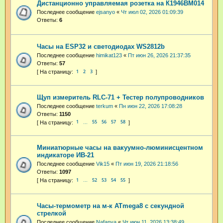
Дистанционно управляемая розетка на К1946ВМ014
Последнее сообщение
ejsanyo
«
Чт июл 02, 2026 01:09:39
Ответы:
6
Часы на ESP32 и светодиодах WS2812b
Последнее сообщение
himikat123
«
Пт июн 26, 2026 21:37:35
Ответы:
57
1
2
3
Щуп измеритель RLC-71 + Тестер полупроводников
Последнее сообщение
terkum
«
Пн июн 22, 2026 17:08:28
Ответы:
1150
1
55
56
57
58
…
Миниатюрные часы на вакуумно-люминисцентном
индикаторе ИВ-21
Последнее сообщение
Vik15
«
Пт июн 19, 2026 21:18:56
Ответы:
1097
1
52
53
54
55
…
Часы-термометр на м-к ATmega8 с секундной
стрелкой
Последнее сообщение
Nafanya
«
Чт июн 11, 2026 13:38:49