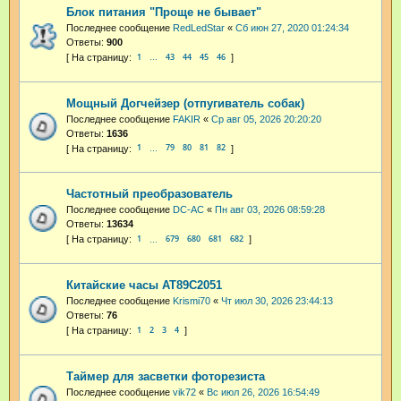
Блок питания "Проще не бывает"
Последнее сообщение
RedLedStar
«
Сб июн 27, 2020 01:24:34
Ответы:
900
1
43
44
45
46
…
Мощный Догчейзер (отпугиватель собак)
Последнее сообщение
FAKIR
«
Ср авг 05, 2026 20:20:20
Ответы:
1636
1
79
80
81
82
…
Частотный преобразователь
Последнее сообщение
DC-AC
«
Пн авг 03, 2026 08:59:28
Ответы:
13634
1
679
680
681
682
…
Китайские часы AT89C2051
Последнее сообщение
Krismi70
«
Чт июл 30, 2026 23:44:13
Ответы:
76
1
2
3
4
Таймер для засветки фоторезиста
Последнее сообщение
vik72
«
Вс июл 26, 2026 16:54:49