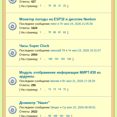
Ответы:
427
1
19
20
21
22
…
Монитор погоды на ESP32 и дисплее Nextion
Последнее сообщение
mitre
«
Пт июл 24, 2026 21:05:36
Ответы:
1624
1
79
80
81
82
…
Часы Super Clock
Последнее сообщение
николай 76
«
Чт июл 23, 2026 16:31:07
Ответы:
2054
1
100
101
102
103
…
Модуль отображения информации МИРТ-830 из
ардуины
Последнее сообщение
latonita
«
Вт июл 21, 2026 17:28:29
Ответы:
295
1
12
13
14
15
…
Дозиметр "Нанит"
Последнее сообщение
Stinger
«
Ср июл 15, 2026 06:09:51
Ответы:
2022
1
99
100
101
102
…