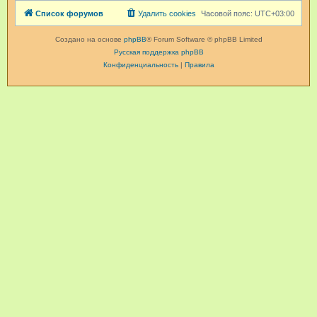
Список форумов
Удалить cookies
Часовой пояс:
UTC+03:00
Создано на основе
phpBB
® Forum Software © phpBB Limited
Русская поддержка phpBB
Конфиденциальность
|
Правила