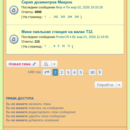
Серия дозиметров Микрон
Последнее сообщение
flimp
«
Пн мар 02, 2026 19:33:28
Ответы:
4898
1
242
243
244
245
…
Мини паяльная станция на жалах T12.
Последнее сообщение
Proton78
«
Вс мар 01, 2026 11:24:05
Ответы:
215
1
8
9
10
11
…
Новая тема
Страница
1
из
30
1
2
3
4
5
30
След.
1480 тем
…
Перейти
ПРАВА ДОСТУПА
Вы
не можете
начинать темы
Вы
не можете
отвечать на сообщения
Вы
не можете
редактировать свои сообщения
Вы
не можете
удалять свои сообщения
Вы
не можете
добавлять вложения