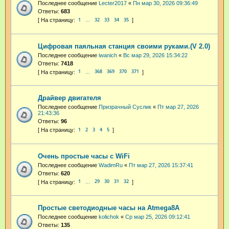
Последнее сообщение
Lecter2017
«
Пн мар 30, 2026 09:36:49
Ответы:
683
1
32
33
34
35
…
Цифровая паяльная станция своими руками.(V 2.0)
Последнее сообщение
iwanich
«
Вс мар 29, 2026 15:34:22
Ответы:
7418
1
368
369
370
371
…
Драйвер двигателя
Последнее сообщение
Призрачный Суслик
«
Пт мар 27, 2026
21:43:36
Ответы:
96
1
2
3
4
5
Очень простые часы с WiFi
Последнее сообщение
WadimRu
«
Пт мар 27, 2026 15:37:41
Ответы:
620
1
29
30
31
32
…
Простые светодиодные часы на Atmega8A
Последнее сообщение
kolichok
«
Ср мар 25, 2026 09:12:41
Ответы:
135