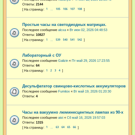
Ответы:
2144
1
105
106
107
108
…
Простые часы на светодиодных матрицах.
Последнее сообщение
alcxa
«
Вт июн 02, 2026 04:48:53
Ответы:
10827
1
539
540
541
542
…
Лабораторный с ОУ
Последнее сообщение
Galizin
«
Пт май 29, 2026 17:23:55
Ответы:
64
1
2
3
4
Десульфататор свинцово-кислотных аккумуляторов
Последнее сообщение
Fumitox
«
Вт май 19, 2026 01:20:30
Ответы:
4
Часы на вакуумно люминесцентных лампах из 90-х
Последнее сообщение
aist
«
Сб май 16, 2026 19:57:03
Ответы:
1315
1
63
64
65
66
…