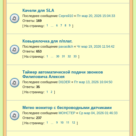
Качели для SLA
Последнее сообщение
Cepгeй10
«
Пт мар 20, 2026 15:04:33
Ответы:
169
1
6
7
8
9
…
Ковырялочка для п/плат.
Последнее сообщение
pavasilich
«
Чт мар 19, 2026 11:54:42
Ответы:
653
1
30
31
32
33
…
Таймер автоматической подачи звонков
Филиповича Алексея
Последнее сообщение
Dl1DER
«
Пт мар 13, 2026 16:04:50
Ответы:
35
1
2
Метео монитор с беспроводными датчиками
Последнее сообщение
MOHCTEP
«
Ср мар 04, 2026 01:46:33
Ответы:
237
1
9
10
11
12
…