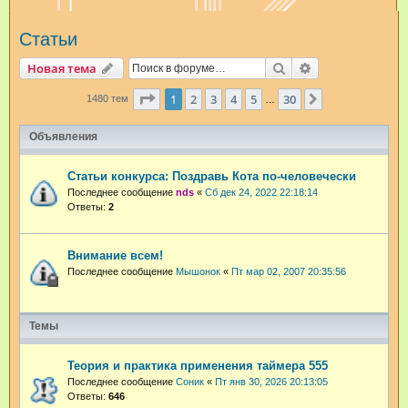
и
Статьи
с
к
Поиск
Расширенный п
Новая тема
Страница
1
из
30
1
2
3
4
5
30
След.
1480 тем
…
Объявления
Статьи конкурса: Поздравь Кота по-человечески
Последнее сообщение
nds
«
Сб дек 24, 2022 22:18:14
Ответы:
2
Внимание всем!
Последнее сообщение
Мышонок
«
Пт мар 02, 2007 20:35:56
Темы
Теория и практика применения таймера 555
Последнее сообщение
Соник
«
Пт янв 30, 2026 20:13:05
Ответы:
646