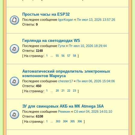
Простые часы на ESP32
Последнее сообщение
IgorKogan
«
Пн июл 13, 2026 13:57:26
Ответы:
9
Гирлянда на светодиодах WS
Последнее сообщение
Гупи
«
Пт июл 10, 2026 18:29:44
Ответы:
1148
1
55
56
57
58
…
Автоматический определитель электронных
компонентов Маркуса
Последнее сообщение
chester17
«
Пн июл 06, 2026 15:04:06
Ответы:
450
1
20
21
22
23
…
ЗУ для свинцовых АКБ на МК Atmega 16А
Последнее сообщение
Рюмкин
«
Сб июл 04, 2026 14:01:10
Ответы:
6108
1
303
304
305
306
…