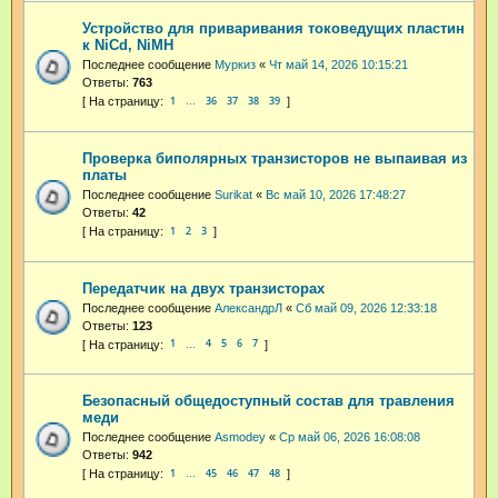
Устройство для приваривания токоведущих пластин
к NiCd, NiMH
Последнее сообщение
Муркиз
«
Чт май 14, 2026 10:15:21
Ответы:
763
1
36
37
38
39
…
Проверка биполярных транзисторов не выпаивая из
платы
Последнее сообщение
Surikat
«
Вс май 10, 2026 17:48:27
Ответы:
42
1
2
3
Передатчик на двух транзисторах
Последнее сообщение
АлександрЛ
«
Сб май 09, 2026 12:33:18
Ответы:
123
1
4
5
6
7
…
Безопасный общедоступный состав для травления
меди
Последнее сообщение
Asmodey
«
Ср май 06, 2026 16:08:08
Ответы:
942
1
45
46
47
48
…