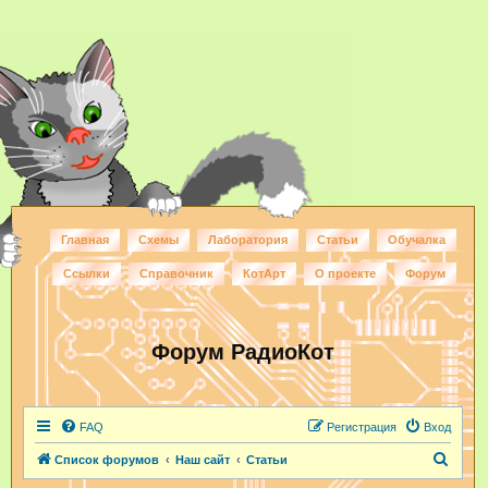
Главная
Схемы
Лаборатория
Статьи
Обучалка
Ссылки
Справочник
КотАрт
О проекте
Форум
Форум РадиоКот
FAQ
Регистрация
Вход
П
Список форумов
Наш сайт
Статьи
о