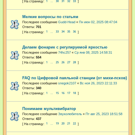
1
30
31
32
33
…
Мелкие вопросы по статьям
Последнее сообщение
Gudd-Head
«
Пн июн 02, 2025 08:47:04
Ответы:
701
1
33
34
35
36
…
Делаем фонарик с регулируемой яркостью
Последнее сообщение
74hc257
«
Ср янв 08, 2025 14:58:31
Ответы:
554
1
25
26
27
28
…
FAQ по Цифровой паяльной станции (от михи-псков)
Последнее сообщение
snegok2107
«
Вс ноя 26, 2023 22:11:33
Ответы:
340
1
15
16
17
18
…
Понимаем мультивибратор
Последнее сообщение
Звуколюбитель
«
Пт авг 25, 2023 18:51:58
Ответы:
437
1
19
20
21
22
…