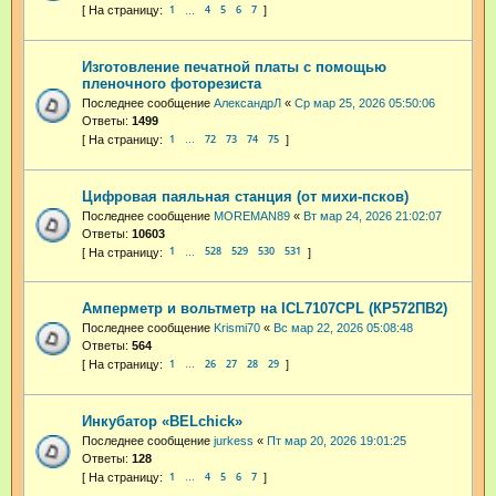
1
4
5
6
7
…
Изготовление печатной платы с помощью
пленочного фоторезиста
Последнее сообщение
АлександрЛ
«
Ср мар 25, 2026 05:50:06
Ответы:
1499
1
72
73
74
75
…
Цифровая паяльная станция (от михи-псков)
Последнее сообщение
MOREMAN89
«
Вт мар 24, 2026 21:02:07
Ответы:
10603
1
528
529
530
531
…
Амперметр и вольтметр на ICL7107CPL (КР572ПВ2)
Последнее сообщение
Krismi70
«
Вс мар 22, 2026 05:08:48
Ответы:
564
1
26
27
28
29
…
Инкубатор «BELchick»
Последнее сообщение
jurkess
«
Пт мар 20, 2026 19:01:25
Ответы:
128
1
4
5
6
7
…